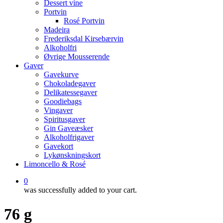
Dessert vine
Portvin
Rosé Portvin
Madeira
Frederiksdal Kirsebærvin
Alkoholfri
Øvrige Mousserende
Gaver
Gavekurve
Chokoladegaver
Delikatessegaver
Goodiebags
Vingaver
Spiritusgaver
Gin Gaveæsker
Alkoholfrigaver
Gavekort
Lykønskningskort
Limoncello & Rosé
0
was successfully added to your cart.
76 g