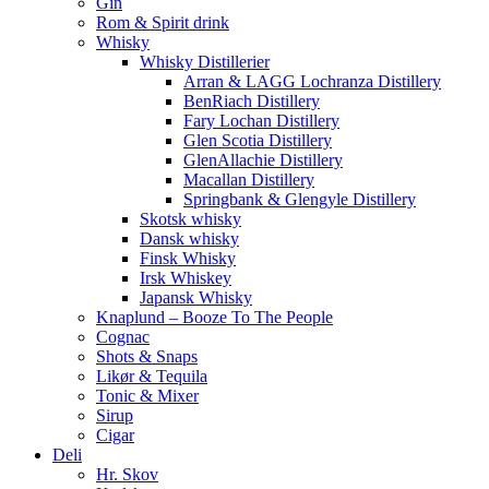
Gin
Rom & Spirit drink
Whisky
Whisky Distillerier
Arran & LAGG Lochranza Distillery
BenRiach Distillery
Fary Lochan Distillery
Glen Scotia Distillery
GlenAllachie Distillery
Macallan Distillery
Springbank & Glengyle Distillery
Skotsk whisky
Dansk whisky
Finsk Whisky
Irsk Whiskey
Japansk Whisky
Knaplund – Booze To The People
Cognac
Shots & Snaps
Likør & Tequila
Tonic & Mixer
Sirup
Cigar
Deli
Hr. Skov