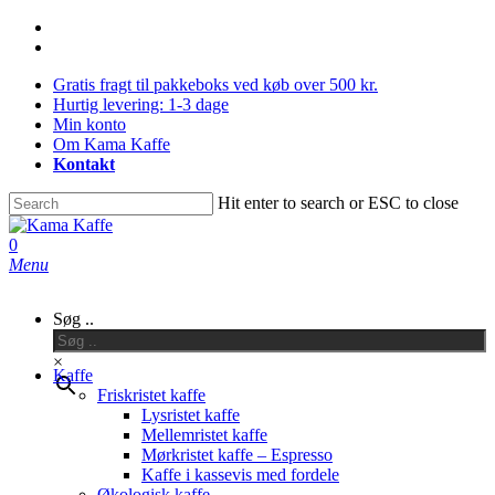
Skip
facebook
to
instagram
main
Gratis fragt til pakkeboks ved køb over 500 kr.
content
Hurtig levering: 1-3 dage
Min konto
Om Kama Kaffe
Kontakt
Hit enter to search or ESC to close
Close
Search
0
Menu
Søg ..
×
Kaffe
Friskristet kaffe
Lysristet kaffe
Mellemristet kaffe
Mørkristet kaffe – Espresso
Kaffe i kassevis med fordele
Økologisk kaffe