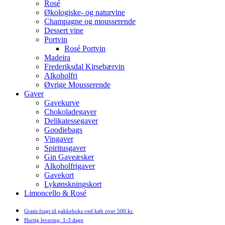
Rosé
Økologiske- og naturvine
Champagne og mousserende
Dessert vine
Portvin
Rosé Portvin
Madeira
Frederiksdal Kirsebærvin
Alkoholfri
Øvrige Mousserende
Gaver
Gavekurve
Chokoladegaver
Delikatessegaver
Goodiebags
Vingaver
Spiritusgaver
Gin Gaveæsker
Alkoholfrigaver
Gavekort
Lykønskningskort
Limoncello & Rosé
Gratis fragt til pakkeboks ved køb over 500 kr.
Hurtig levering: 1-3 dage