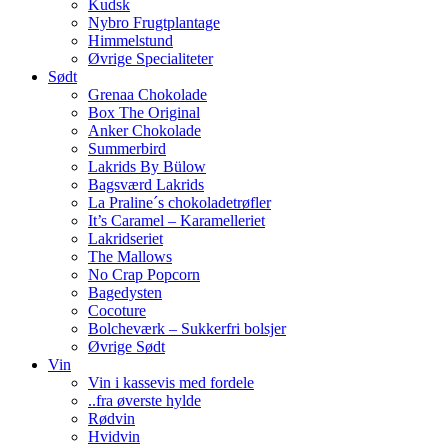
Kudsk
Nybro Frugtplantage
Himmelstund
Øvrige Specialiteter
Sødt
Grenaa Chokolade
Box The Original
Anker Chokolade
Summerbird
Lakrids By Bülow
Bagsværd Lakrids
La Praline´s chokoladetrøfler
It’s Caramel – Karamelleriet
Lakridseriet
The Mallows
No Crap Popcorn
Bagedysten
Cocoture
Bolcheværk – Sukkerfri bolsjer
Øvrige Sødt
Vin
Vin i kassevis med fordele
..fra øverste hylde
Rødvin
Hvidvin