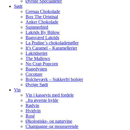
Øvrige Specialiteter
Sødt
Grenaa Chokolade
Box The Original
Anker Chokolade
Summerbird
Lakrids By Bülow
Bagsværd Lakrids
La Praline´s chokoladetrøfler
It’s Caramel – Karamelleriet
Lakridseriet
The Mallows
No Crap Popcorn
Bagedysten
Cocoture
Bolcheværk – Sukkerfri bolsjer
Øvrige Sødt
Vin
Vin i kassevis med fordele
..fra øverste hylde
Rødvin
Hvidvin
Rosé
Økologiske- og naturvine
Champagne og mousserende