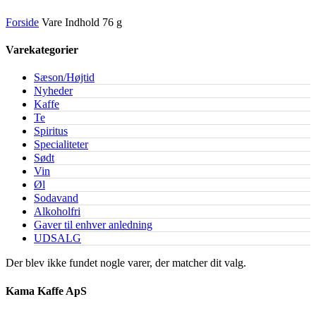
Forside
Vare Indhold
76 g
Varekategorier
Sæson/Højtid
Nyheder
Kaffe
Te
Spiritus
Specialiteter
Sødt
Vin
Øl
Sodavand
Alkoholfri
Gaver til enhver anledning
UDSALG
Der blev ikke fundet nogle varer, der matcher dit valg.
Kama Kaffe ApS