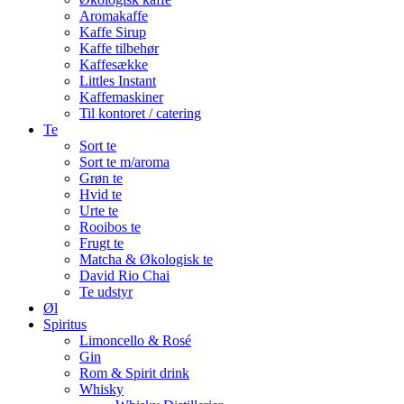
Aromakaffe
Kaffe Sirup
Kaffe tilbehør
Kaffesække
Littles Instant
Kaffemaskiner
Til kontoret / catering
Te
Sort te
Sort te m/aroma
Grøn te
Hvid te
Urte te
Rooibos te
Frugt te
Matcha & Økologisk te
David Rio Chai
Te udstyr
Øl
Spiritus
Limoncello & Rosé
Gin
Rom & Spirit drink
Whisky