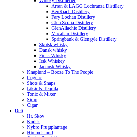
Whisky Distillerier
Arran & LAGG Lochranza Distillery
BenRiach Distillery
Fary Lochan Distillery
Glen Scotia Distillery
GlenAllachie Distillery
Macallan Distillery
Springbank & Glengyle Distillery
Skotsk whisky
Dansk whisky
Finsk Whisky
Irsk Whiskey
Japansk Whisky
Knaplund – Booze To The People
Cognac
Shots & Snaps
Likør & Tequila
Tonic & Mixer
Sirup
Cigar
Deli
Hr. Skov
Kudsk
Nybro Frugtplantage
Himmelstund