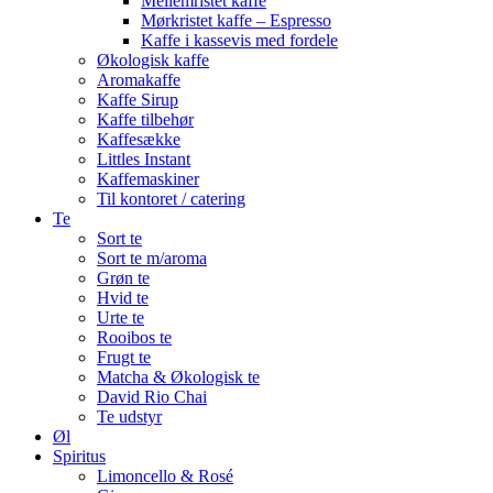
Mellemristet kaffe
Mørkristet kaffe – Espresso
Kaffe i kassevis med fordele
Økologisk kaffe
Aromakaffe
Kaffe Sirup
Kaffe tilbehør
Kaffesække
Littles Instant
Kaffemaskiner
Til kontoret / catering
Te
Sort te
Sort te m/aroma
Grøn te
Hvid te
Urte te
Rooibos te
Frugt te
Matcha & Økologisk te
David Rio Chai
Te udstyr
Øl
Spiritus
Limoncello & Rosé