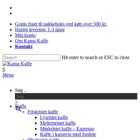
Skip
facebook
Close
to
instagram
main
Menu
Gratis fragt til pakkeboks ved køb over 500 kr.
content
Hurtig levering: 1-3 dage
Min konto
Om Kama Kaffe
Kontakt
Hit enter to search or ESC to close
Close
Search
0
Menu
Søg ..
×
Kaffe
Friskristet kaffe
Lysristet kaffe
Mellemristet kaffe
Mørkristet kaffe – Espresso
Kaffe i kassevis med fordele
Økologisk kaffe