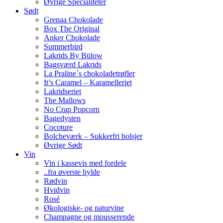
Øvrige Specialiteter
Sødt
Grenaa Chokolade
Box The Original
Anker Chokolade
Summerbird
Lakrids By Bülow
Bagsværd Lakrids
La Praline´s chokoladetrøfler
It’s Caramel – Karamelleriet
Lakridseriet
The Mallows
No Crap Popcorn
Bagedysten
Cocoture
Bolcheværk – Sukkerfri bolsjer
Øvrige Sødt
Vin
Vin i kassevis med fordele
..fra øverste hylde
Rødvin
Hvidvin
Rosé
Økologiske- og naturvine
Champagne og mousserende