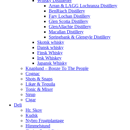
Whisky Distillerier
Arran & LAGG Lochranza Distillery
BenRiach Distillery
Fary Lochan Distillery
Glen Scotia Distillery
GlenAllachie Distillery
Macallan Distillery
Springbank & Glengyle Distillery
Skotsk whisky
Dansk whisky
Finsk Whisky
Irsk Whiskey
Japansk Whisky
Knaplund – Booze To The People
Cognac
Shots & Snaps
Likør & Tequila
Tonic & Mixer
Sirup
Cigar
Deli
Hr. Skov
Kudsk
Nybro Frugtplantage
Himmelstund