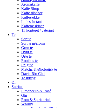
Aromakaffe
Kaffe Sirup
Kaffe tilbehør
Kaffesække
Littles Instant
Kaffemaskiner
Til kontoret / catering
Te
Sort te
Sort te m/aroma
Grøn te
Hvid te
Urte te
Rooibos te
Frugt te
Matcha & Økologisk te
David Rio Chai
Te udstyr
Øl
Spiritus
Limoncello & Rosé
Gin
Rom & Spirit drink
Whisky