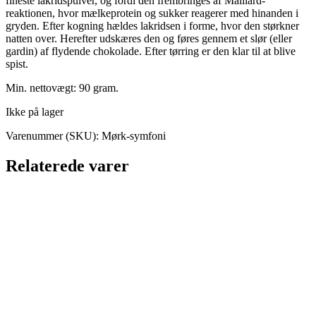
fineste lakridspulver, og fordi den frembringes af Maillard-
reaktionen, hvor mælkeprotein og sukker reagerer med hinanden i
gryden. Efter kogning hældes lakridsen i forme, hvor den størkner
natten over. Herefter udskæres den og føres gennem et slør (eller
gardin) af flydende chokolade. Efter tørring er den klar til at blive
spist.
Min. nettovægt: 90 gram.
Ikke på lager
Varenummer (SKU):
Mørk-symfoni
Relaterede varer