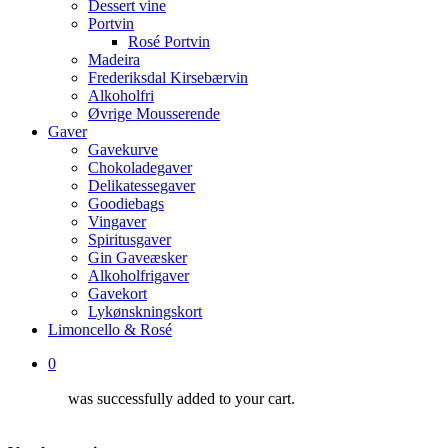
Dessert vine
Portvin
Rosé Portvin
Madeira
Frederiksdal Kirsebærvin
Alkoholfri
Øvrige Mousserende
Gaver
Gavekurve
Chokoladegaver
Delikatessegaver
Goodiebags
Vingaver
Spiritusgaver
Gin Gaveæsker
Alkoholfrigaver
Gavekort
Lykønskningskort
Limoncello & Rosé
0
was successfully added to your cart.