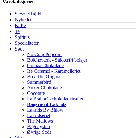
Varekategorier
Sæson/Højtid
Nyheder
Kaffe
Te
Spiritus
Specialiteter
Sødt
No Crap Popcorn
Bolcheværk - Sukkerfri bolsjer
Grenaa Chokolade
It's Caramel - Karamelleriet
Box The Original
Summerbird
Anker Chokolade
Cocoture
La Praline´s chokoladetrøfler
Bagsværd Lakrids
Lakrids By Bülow
Lakridseriet
The Mallows
Bagedysten
Øvrige Sødt
Vin