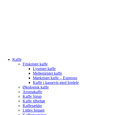
Close
Kaffe
Menu
Friskristet kaffe
Lysristet kaffe
Mellemristet kaffe
Mørkristet kaffe – Espresso
Kaffe i kassevis med fordele
Økologisk kaffe
Aromakaffe
Kaffe Sirup
Kaffe tilbehør
Kaffesække
Littles Instant
Kaffemaskiner