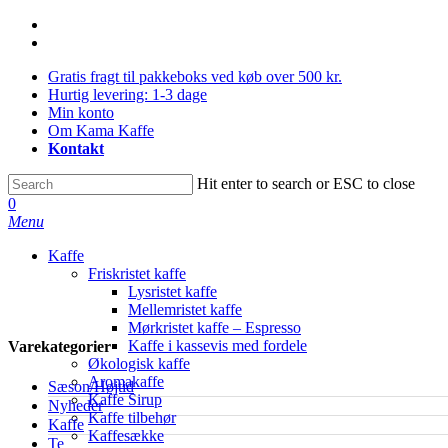
Skip
facebook
to
instagram
main
Gratis fragt til pakkeboks ved køb over 500 kr.
content
Hurtig levering: 1-3 dage
Min konto
Om Kama Kaffe
Kontakt
Hit enter to search or ESC to close
Close
0
Search
Menu
Kaffe
Friskristet kaffe
Lysristet kaffe
Mellemristet kaffe
Mørkristet kaffe – Espresso
Kaffe i kassevis med fordele
Varekategorier
Økologisk kaffe
Aromakaffe
Sæson/Højtid
Kaffe Sirup
Nyheder
Kaffe tilbehør
Kaffe
Kaffesække
Te