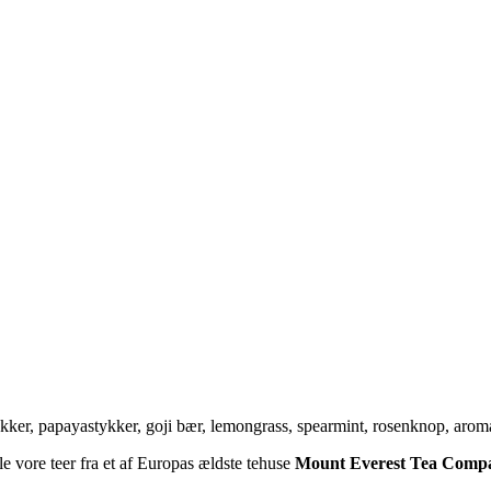
tykker, papayastykker, goji bær, lemongrass, spearmint, rosenknop, aro
lle vore teer fra et af Europas ældste tehuse
Mount Everest Tea Comp