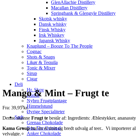
GlenAllachie Distillery
Macallan Distillery
Springbank & Glengyle Distillery
Skotsk whisky
Dansk whisky
Finsk Whisky
Irsk Whiskey
Japansk Whisky
Knaplund – Booze To The People
Cognac
Shots & Snaps
Likør & Tequila
Tonic & Mixer
Sirup
Cigar
Deli
Hr. Skov
Mango & Mint – Frugt te
Kudsk
Nybro Frugtplantage
Himmelstund
Fra:
39,95
kr.
Øvrige Specialiteter
Sødt
Denne skønne
Frugt te
består af: Ingredients: Æblestykker, ananass
Grenaa Chokolade
Box The Original
Kama Group
har en et stort og bredt udvalg af teer.. Vi importerer a
Anker Chokolade
velvalgte.