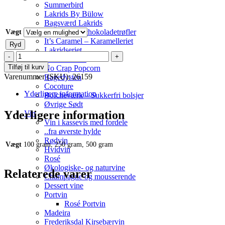
Summerbird
Lakrids By Bülow
Bagsværd Lakrids
La Praline´s chokoladetrøfler
Vægt
It’s Caramel – Karamelleriet
Ryd
Lakridseriet
Mango
The Mallows
&
Tilføj til kurv
No Crap Popcorn
Mint
Varenummer (SKU):
26159
Bagedysten
-
Cocoture
Frugt
Yderligere information
Bolcheværk – Sukkerfri bolsjer
te
Øvrige Sødt
antal
Yderligere information
Vin
Vin i kassevis med fordele
..fra øverste hylde
Rødvin
Vægt
100 gram, 250 gram, 500 gram
Hvidvin
Rosé
Økologiske- og naturvine
Relaterede varer
Champagne og mousserende
Dessert vine
Portvin
Rosé Portvin
Madeira
Frederiksdal Kirsebærvin