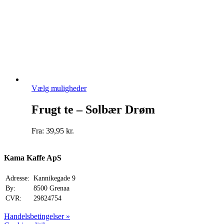
Dette
Vælg muligheder
vare
har
Frugt te – Solbær Drøm
flere
varianter.
Fra:
39,95
kr.
Mulighederne
kan
vælges
Kama Kaffe ApS
på
varesiden
Adresse:
Kannikegade 9
By:
8500 Grenaa
CVR:
29824754
Handelsbetingelser »