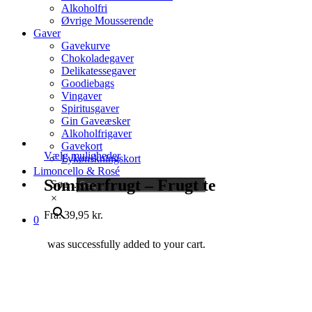
Alkoholfri
Øvrige Mousserende
Gaver
Gavekurve
Chokoladegaver
Delikatessegaver
Goodiebags
Vingaver
Spiritusgaver
Gin Gaveæsker
Alkoholfrigaver
Gavekort
Dette
Vælg muligheder
Lykønskningskort
vare
Limoncello & Rosé
har
Sommerfrugt – Frugt te
Søg ..
flere
×
varianter.
Fra:
39,95
kr.
Mulighederne
0
kan
vælges
was successfully added to your cart.
på
varesiden