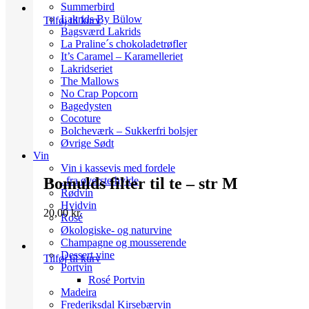
Summerbird
Lakrids By Bülow
Tilføj til kurv
Bagsværd Lakrids
La Praline´s chokoladetrøfler
It’s Caramel – Karamelleriet
Lakridseriet
The Mallows
No Crap Popcorn
Bagedysten
Cocoture
Bolcheværk – Sukkerfri bolsjer
Øvrige Sødt
Vin
Vin i kassevis med fordele
..fra øverste hylde
Bomulds filter til te – str M
Rødvin
Hvidvin
20,00
kr.
Rosé
Økologiske- og naturvine
Champagne og mousserende
Dessert vine
Tilføj til kurv
Portvin
Rosé Portvin
Madeira
Frederiksdal Kirsebærvin