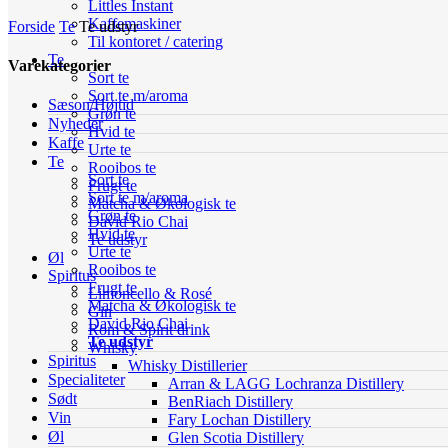
Littles Instant
Kaffemaskiner
Forside
Te
Te udstyr
Til kontoret / catering
Te
Varekategorier
Sort te
Sort te m/aroma
Sæson/Højtid
Grøn te
Nyheder
Hvid te
Kaffe
Urte te
Te
Rooibos te
Sort te
Frugt te
Sort te m/aroma
Matcha & Økologisk te
Grøn te
David Rio Chai
Hvid te
Te udstyr
Urte te
Øl
Rooibos te
Spiritus
Frugt te
Limoncello & Rosé
Matcha & Økologisk te
Gin
David Rio Chai
Rom & Spirit drink
Te udstyr
Whisky
Spiritus
Whisky Distillerier
Specialiteter
Arran & LAGG Lochranza Distillery
Sødt
BenRiach Distillery
Vin
Fary Lochan Distillery
Øl
Glen Scotia Distillery