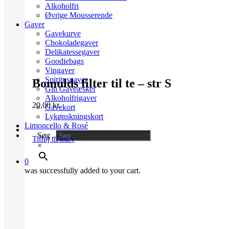
Alkoholfri
Øvrige Mousserende
Gaver
Gavekurve
Chokoladegaver
Delikatessegaver
Goodiebags
Vingaver
Spiritusgaver
Bomulds filter til te – str S
Gin Gaveæsker
Alkoholfrigaver
20,00
kr.
Gavekort
Lykønskningskort
Limoncello & Rosé
Søg ..
Tilføj til kurv
×
0
was successfully added to your cart.