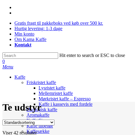
Skip
facebook
to
instagram
main
Gratis fragt til pakkeboks ved køb over 500 kr.
content
Hurtig levering: 1-3 dage
Min konto
Om Kama Kaffe
Kontakt
Hit enter to search or ESC to close
Close
0
Search
Menu
Kaffe
Friskristet kaffe
Lysristet kaffe
Mellemristet kaffe
Mørkristet kaffe – Espresso
Kaffe i kassevis med fordele
Te udstyr
Økologisk kaffe
Aromakaffe
Kaffe Sirup
Kaffe tilbehør
Kaffesække
Viser 42 resultater