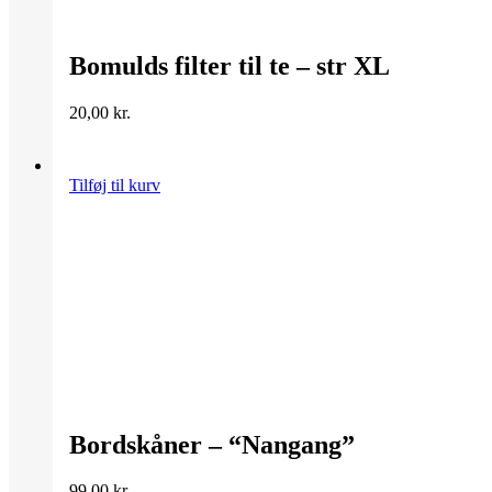
Bomulds filter til te – str XL
20,00
kr.
Tilføj til kurv
Bordskåner – “Nangang”
99,00
kr.