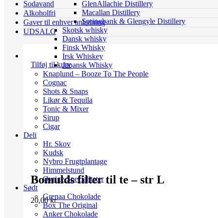
GlenAllachie Distillery
Sodavand
Macallan Distillery
Alkoholfri
Springbank & Glengyle Distillery
Gaver til enhver anledning
Skotsk whisky
UDSALG
Dansk whisky
Finsk Whisky
Irsk Whiskey
Tilføj til kurv
Japansk Whisky
Knaplund – Booze To The People
Cognac
Shots & Snaps
Likør & Tequila
Tonic & Mixer
Sirup
Cigar
Deli
Hr. Skov
Kudsk
Nybro Frugtplantage
Himmelstund
Bomulds filter til te – str L
Øvrige Specialiteter
Sødt
Grenaa Chokolade
20,00
kr.
Box The Original
Anker Chokolade