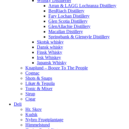
Whisky Distillerier
Arran & LAGG Lochranza Distillery
BenRiach Distillery
Fary Lochan Distillery
Glen Scotia Distillery
GlenAllachie Distillery
Macallan Distillery
Springbank & Glengyle Distillery
Skotsk whisky
Dansk whisky
Finsk Whisky
Irsk Whiskey
Japansk Whisky
Knaplund – Booze To The People
Cognac
Shots & Snaps
Likør & Tequila
Tonic & Mixer
Sirup
Cigar
Deli
Hr. Skov
Kudsk
Nybro Frugtplantage
Himmelstund