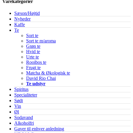
Varekategorier
Sæson/Højtid
Nyheder
Kaffe
Te
Sort te
Sort te m/aroma
Grøn te
Hvid te
Urte te
Rooibos te
Frugt te
Matcha & Økologisk te
David Rio Chai
Te udstyr
Spiritus
Specialiteter
Sødt
Vin
Øl
Sodavand
Alkoholfri
Gaver til enhver anledning