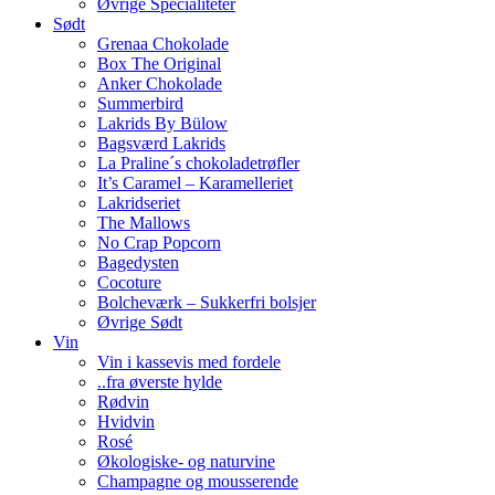
Øvrige Specialiteter
Sødt
Grenaa Chokolade
Box The Original
Anker Chokolade
Summerbird
Lakrids By Bülow
Bagsværd Lakrids
La Praline´s chokoladetrøfler
It’s Caramel – Karamelleriet
Lakridseriet
The Mallows
No Crap Popcorn
Bagedysten
Cocoture
Bolcheværk – Sukkerfri bolsjer
Øvrige Sødt
Vin
Vin i kassevis med fordele
..fra øverste hylde
Rødvin
Hvidvin
Rosé
Økologiske- og naturvine
Champagne og mousserende