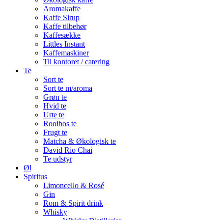
Aromakaffe
Kaffe Sirup
Kaffe tilbehør
Kaffesække
Littles Instant
Kaffemaskiner
Til kontoret / catering
Te
Sort te
Sort te m/aroma
Grøn te
Hvid te
Urte te
Rooibos te
Frugt te
Matcha & Økologisk te
David Rio Chai
Te udstyr
Øl
Spiritus
Limoncello & Rosé
Gin
Rom & Spirit drink
Whisky