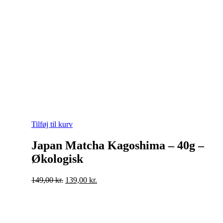
Tilføj til kurv
Japan Matcha Kagoshima – 40g –
Økologisk
Original
Current
149,00
kr.
139,00
kr.
price
price
was:
is:
149,00 kr..
139,00 kr..