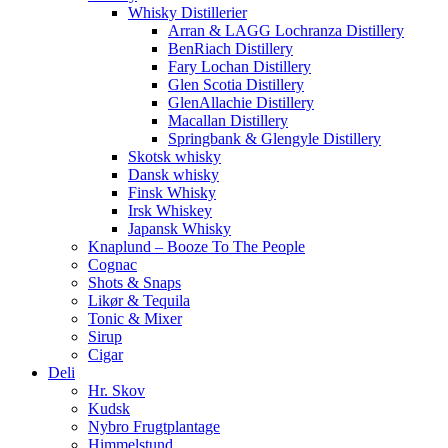
Whisky Distillerier
Arran & LAGG Lochranza Distillery
BenRiach Distillery
Fary Lochan Distillery
Glen Scotia Distillery
GlenAllachie Distillery
Macallan Distillery
Springbank & Glengyle Distillery
Skotsk whisky
Dansk whisky
Finsk Whisky
Irsk Whiskey
Japansk Whisky
Knaplund – Booze To The People
Cognac
Shots & Snaps
Likør & Tequila
Tonic & Mixer
Sirup
Cigar
Deli
Hr. Skov
Kudsk
Nybro Frugtplantage
Himmelstund