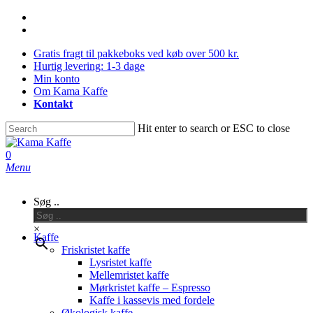
Skip
facebook
to
instagram
main
Gratis fragt til pakkeboks ved køb over 500 kr.
content
Hurtig levering: 1-3 dage
Min konto
Om Kama Kaffe
Kontakt
Hit enter to search or ESC to close
Close
Search
0
Menu
Søg ..
×
Kaffe
Friskristet kaffe
Lysristet kaffe
Mellemristet kaffe
Mørkristet kaffe – Espresso
Kaffe i kassevis med fordele
Økologisk kaffe