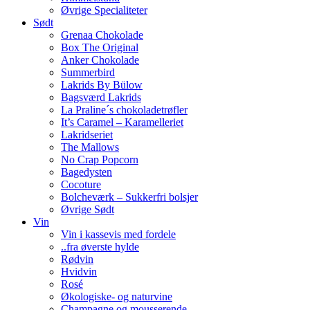
Øvrige Specialiteter
Sødt
Grenaa Chokolade
Box The Original
Anker Chokolade
Summerbird
Lakrids By Bülow
Bagsværd Lakrids
La Praline´s chokoladetrøfler
It’s Caramel – Karamelleriet
Lakridseriet
The Mallows
No Crap Popcorn
Bagedysten
Cocoture
Bolcheværk – Sukkerfri bolsjer
Øvrige Sødt
Vin
Vin i kassevis med fordele
..fra øverste hylde
Rødvin
Hvidvin
Rosé
Økologiske- og naturvine
Champagne og mousserende