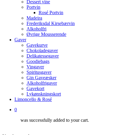
Dessert vine
Portvin
Rosé Portvin
Madeira
Frederiksdal Kirsebærvin
Alkoholfri
Øvrige Mousserende
Gaver
Gavekurve
Chokoladegaver
Delikatessegaver
Goodiebags
Vingaver
Spiritusgaver
Gin Gaveæsker
Alkoholfrigaver
Gavekort
Lykønskningskort
Limoncello & Rosé
0
was successfully added to your cart.