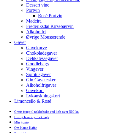
Dessert vine
Portvin
Rosé Portvin
Madeira
Frederiksdal Kirsebærvin
Alkoholfri
Øvrige Mousserende
Gaver
Gavekurve
Chokoladegaver
Delikatessegaver
Goodiebags
Vingaver
Spiritusgaver
Gin Gaveæsker
Alkoholfrigaver
Gavekort
Lykønskningskort
Limoncello & Rosé
Gratis fragt til pakkeboks ved køb over 500 kr.
Hurtig levering: 1-3 dage
Min konto
Om Kama Kaffe
Kontakt