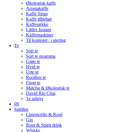
Økologisk kaffe
Aromakaffe
Kaffe Sirup
Kaffe tilbehør
Kaffesække
Littles Instant
Kaffemaskiner
Til kontoret / catering
Te
Sort te
Sort te m/aroma
Grøn te
Hvid te
Urte te
Rooibos te
Frugt te
Matcha & Økologisk te
David Rio Chai
Te udstyr
Øl
Spiritus
Limoncello & Rosé
Gin
Rom & Spirit drink
Whisky