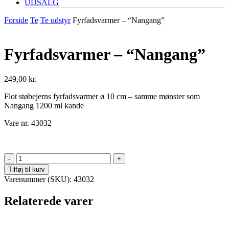
UDSALG
Forside
Te
Te udstyr
Fyrfadsvarmer – “Nangang”
Fyrfadsvarmer – “Nangang”
249,00
kr.
Flot støbejerns fyrfadsvarmer ø 10 cm – samme mønster som
Nangang 1200 ml kande
Vare nr. 43032
Fyrfadsvarmer
-
Tilføj til kurv
"Nangang"
Varenummer (SKU):
43032
antal
Relaterede varer