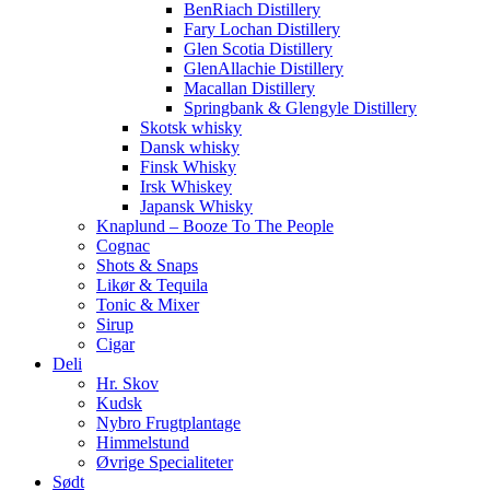
BenRiach Distillery
Fary Lochan Distillery
Glen Scotia Distillery
GlenAllachie Distillery
Macallan Distillery
Springbank & Glengyle Distillery
Skotsk whisky
Dansk whisky
Finsk Whisky
Irsk Whiskey
Japansk Whisky
Knaplund – Booze To The People
Cognac
Shots & Snaps
Likør & Tequila
Tonic & Mixer
Sirup
Cigar
Deli
Hr. Skov
Kudsk
Nybro Frugtplantage
Himmelstund
Øvrige Specialiteter
Sødt