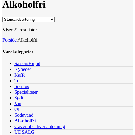
Alkoholfri
Viser 21 resultater
Forside
Alkoholfri
Varekategorier
Sæson/Højtid
Nyheder
Kaffe
Te
Spiritus
Specialiteter
Sødt
Vin
Øl
Sodavand
Alkoholfri
Gaver til enhver anledning
UDSALG