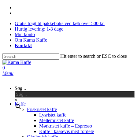
Skip
facebook
to
instagram
main
Gratis fragt til pakkeboks ved køb over 500 kr.
content
Hurtig levering: 1-3 dage
Min konto
Om Kama Kaffe
Kontakt
Hit enter to search or ESC to close
Close
Search
0
Menu
Søg ..
×
Kaffe
Friskristet kaffe
Lysristet kaffe
Mellemristet kaffe
Mørkristet kaffe – Espresso
Kaffe i kassevis med fordele
Økologisk kaffe