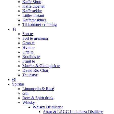
Kaffe Sirup
Kaffe tilbehør
Kaffesække
Littles Instant
Kaffemaskiner
Til kontoret / catering
Te
Sort te
Sort te m/aroma
Grøn te
Hvid te
Urte te
Rooibos te
Frugt te
Matcha & Økologisk te
David Rio Chai
Te udstyr
Øl
Spiritus
Limoncello & Rosé
Gin
Rom & Spirit drink
Whisky
Whisky Distillerier
Arran & LAGG Lochranza Distillery