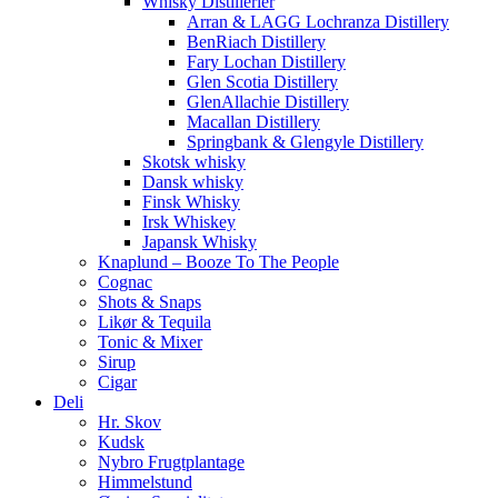
Whisky Distillerier
Arran & LAGG Lochranza Distillery
BenRiach Distillery
Fary Lochan Distillery
Glen Scotia Distillery
GlenAllachie Distillery
Macallan Distillery
Springbank & Glengyle Distillery
Skotsk whisky
Dansk whisky
Finsk Whisky
Irsk Whiskey
Japansk Whisky
Knaplund – Booze To The People
Cognac
Shots & Snaps
Likør & Tequila
Tonic & Mixer
Sirup
Cigar
Deli
Hr. Skov
Kudsk
Nybro Frugtplantage
Himmelstund