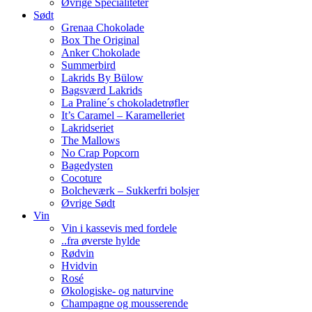
Øvrige Specialiteter
Sødt
Grenaa Chokolade
Box The Original
Anker Chokolade
Summerbird
Lakrids By Bülow
Bagsværd Lakrids
La Praline´s chokoladetrøfler
It’s Caramel – Karamelleriet
Lakridseriet
The Mallows
No Crap Popcorn
Bagedysten
Cocoture
Bolcheværk – Sukkerfri bolsjer
Øvrige Sødt
Vin
Vin i kassevis med fordele
..fra øverste hylde
Rødvin
Hvidvin
Rosé
Økologiske- og naturvine
Champagne og mousserende