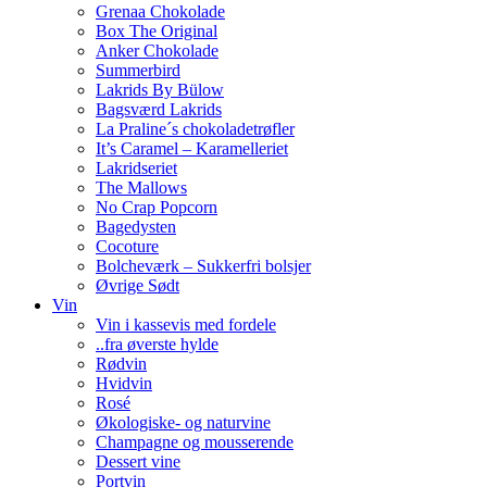
Grenaa Chokolade
Box The Original
Anker Chokolade
Summerbird
Lakrids By Bülow
Bagsværd Lakrids
La Praline´s chokoladetrøfler
It’s Caramel – Karamelleriet
Lakridseriet
The Mallows
No Crap Popcorn
Bagedysten
Cocoture
Bolcheværk – Sukkerfri bolsjer
Øvrige Sødt
Vin
Vin i kassevis med fordele
..fra øverste hylde
Rødvin
Hvidvin
Rosé
Økologiske- og naturvine
Champagne og mousserende
Dessert vine
Portvin