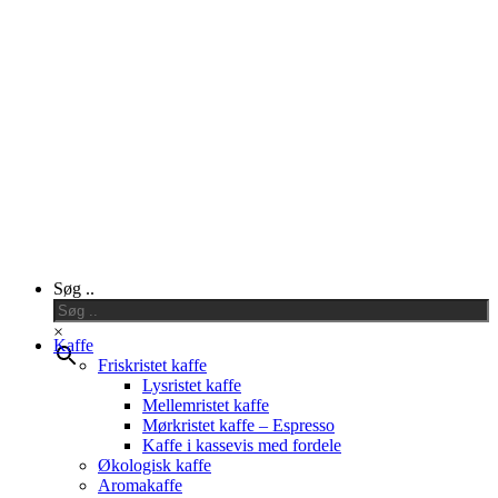
Close
Søg ..
Menu
×
Kaffe
Friskristet kaffe
Lysristet kaffe
Mellemristet kaffe
Mørkristet kaffe – Espresso
Kaffe i kassevis med fordele
Økologisk kaffe
Aromakaffe