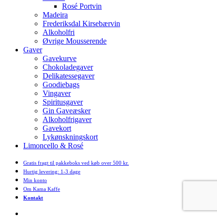
Rosé Portvin
Madeira
Frederiksdal Kirsebærvin
Alkoholfri
Øvrige Mousserende
Gaver
Gavekurve
Chokoladegaver
Delikatessegaver
Goodiebags
Vingaver
Spiritusgaver
Gin Gaveæsker
Alkoholfrigaver
Gavekort
Lykønskningskort
Limoncello & Rosé
Gratis fragt til pakkeboks ved køb over 500 kr.
Hurtig levering: 1-3 dage
Min konto
Om Kama Kaffe
Kontakt