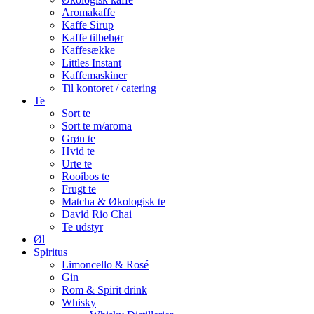
Aromakaffe
Kaffe Sirup
Kaffe tilbehør
Kaffesække
Littles Instant
Kaffemaskiner
Til kontoret / catering
Te
Sort te
Sort te m/aroma
Grøn te
Hvid te
Urte te
Rooibos te
Frugt te
Matcha & Økologisk te
David Rio Chai
Te udstyr
Øl
Spiritus
Limoncello & Rosé
Gin
Rom & Spirit drink
Whisky