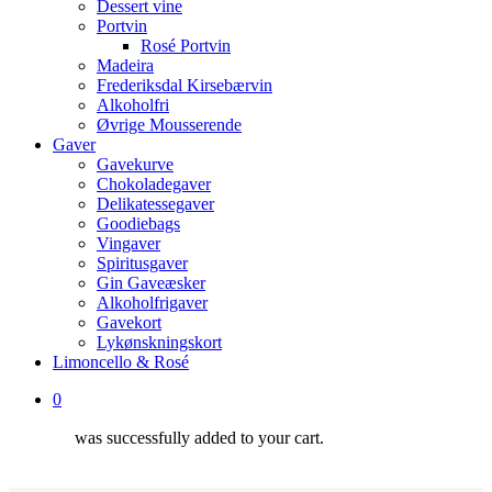
Dessert vine
Portvin
Rosé Portvin
Madeira
Frederiksdal Kirsebærvin
Alkoholfri
Øvrige Mousserende
Gaver
Gavekurve
Chokoladegaver
Delikatessegaver
Goodiebags
Vingaver
Spiritusgaver
Gin Gaveæsker
Alkoholfrigaver
Gavekort
Lykønskningskort
Limoncello & Rosé
0
was successfully added to your cart.