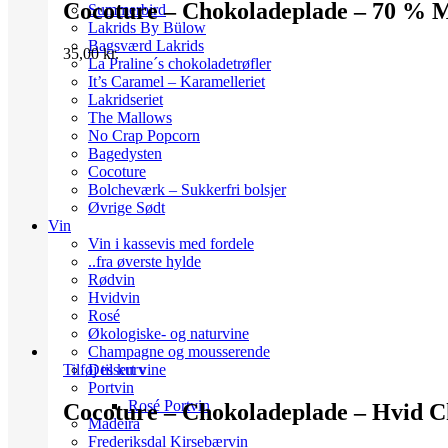
Cocoture – Chokoladeplade – 70 % 
Summerbird
Lakrids By Bülow
Bagsværd Lakrids
35,00
kr.
La Praline´s chokoladetrøfler
It’s Caramel – Karamelleriet
Lakridseriet
The Mallows
No Crap Popcorn
Bagedysten
Cocoture
Bolcheværk – Sukkerfri bolsjer
Øvrige Sødt
Vin
Vin i kassevis med fordele
..fra øverste hylde
Rødvin
Hvidvin
Rosé
Økologiske- og naturvine
Champagne og mousserende
Dessert vine
Tilføj til kurv
Portvin
Rosé Portvin
Cocoture – Chokoladeplade – Hvid 
Madeira
Frederiksdal Kirsebærvin