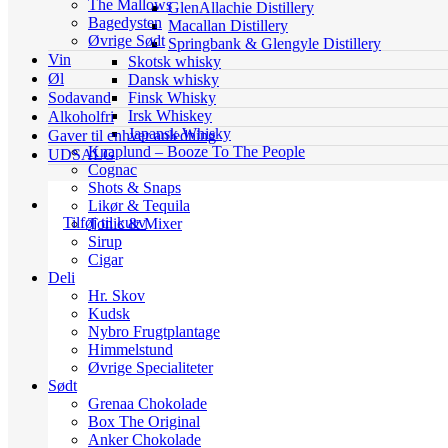
The Mallows
GlenAllachie Distillery
Bagedysten
Macallan Distillery
Øvrige Sødt
Springbank & Glengyle Distillery
Vin
Skotsk whisky
Øl
Dansk whisky
Finsk Whisky
Sodavand
Irsk Whiskey
Alkoholfri
Japansk Whisky
Gaver til enhver anledning
Knaplund – Booze To The People
UDSALG
Cognac
Shots & Snaps
Likør & Tequila
Tilføj til kurv
Tonic & Mixer
Sirup
Cigar
Deli
Hr. Skov
Kudsk
Nybro Frugtplantage
Himmelstund
Øvrige Specialiteter
Sødt
Grenaa Chokolade
Box The Original
Anker Chokolade