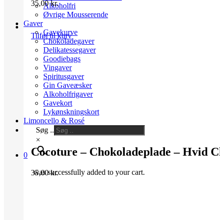
35,00
kr.
Alkoholfri
Øvrige Mousserende
Gaver
Gavekurve
Tilføj til kurv
Chokoladegaver
Delikatessegaver
Goodiebags
Vingaver
Spiritusgaver
Gin Gaveæsker
Alkoholfrigaver
Gavekort
Lykønskningskort
Limoncello & Rosé
Søg ..
×
Cocoture – Chokoladeplade – Hvid 
0
was successfully added to your cart.
35,00
kr.