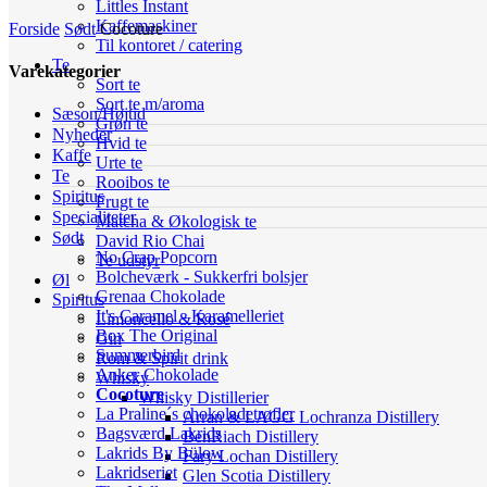
Littles Instant
Kaffemaskiner
Forside
Sødt
Cocoture
Til kontoret / catering
Te
Varekategorier
Sort te
Sort te m/aroma
Sæson/Højtid
Grøn te
Nyheder
Hvid te
Kaffe
Urte te
Te
Rooibos te
Spiritus
Frugt te
Specialiteter
Matcha & Økologisk te
Sødt
David Rio Chai
No Crap Popcorn
Te udstyr
Bolcheværk - Sukkerfri bolsjer
Øl
Grenaa Chokolade
Spiritus
It's Caramel - Karamelleriet
Limoncello & Rosé
Box The Original
Gin
Summerbird
Rom & Spirit drink
Anker Chokolade
Whisky
Cocoture
Whisky Distillerier
La Praline´s chokoladetrøfler
Arran & LAGG Lochranza Distillery
Bagsværd Lakrids
BenRiach Distillery
Lakrids By Bülow
Fary Lochan Distillery
Lakridseriet
Glen Scotia Distillery