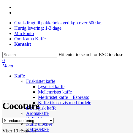
Skip
facebook
to
instagram
main
Gratis fragt til pakkeboks ved køb over 500 kr.
content
Hurtig levering: 1-3 dage
Min konto
Om Kama Kaffe
Kontakt
Hit enter to search or ESC to close
Close
0
Search
Menu
Kaffe
Friskristet kaffe
Lysristet kaffe
Mellemristet kaffe
Mørkristet kaffe – Espresso
Kaffe i kassevis med fordele
Cocoture
Økologisk kaffe
Aromakaffe
Kaffe Sirup
Kaffe tilbehør
Kaffesække
Viser 19 resultater