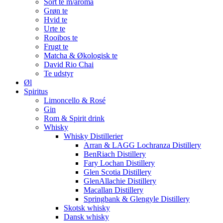
Sort te m/aroma
Grøn te
Hvid te
Urte te
Rooibos te
Frugt te
Matcha & Økologisk te
David Rio Chai
Te udstyr
Øl
Spiritus
Limoncello & Rosé
Gin
Rom & Spirit drink
Whisky
Whisky Distillerier
Arran & LAGG Lochranza Distillery
BenRiach Distillery
Fary Lochan Distillery
Glen Scotia Distillery
GlenAllachie Distillery
Macallan Distillery
Springbank & Glengyle Distillery
Skotsk whisky
Dansk whisky