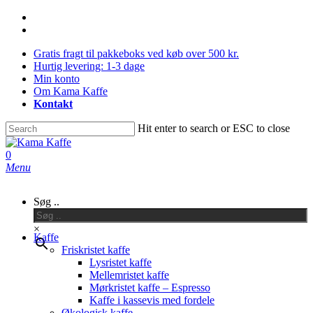
Skip
facebook
to
instagram
main
Gratis fragt til pakkeboks ved køb over 500 kr.
content
Hurtig levering: 1-3 dage
Min konto
Om Kama Kaffe
Kontakt
Hit enter to search or ESC to close
Close
Search
0
Menu
Søg ..
×
Kaffe
Friskristet kaffe
Lysristet kaffe
Mellemristet kaffe
Mørkristet kaffe – Espresso
Kaffe i kassevis med fordele
Økologisk kaffe