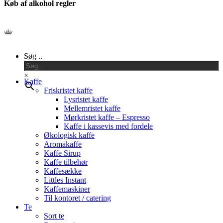
Køb af alkohol regler
Close
Søg ..
Menu
×
Kaffe
Friskristet kaffe
Lysristet kaffe
Mellemristet kaffe
Mørkristet kaffe – Espresso
Kaffe i kassevis med fordele
Økologisk kaffe
Aromakaffe
Kaffe Sirup
Kaffe tilbehør
Kaffesække
Littles Instant
Kaffemaskiner
Til kontoret / catering
Te
Sort te