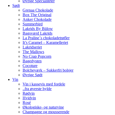
Øvrige Specialiteter
Sødt
Grenaa Chokolade
Box The Original
Anker Chokolade
Summerbird
Lakrids By Bülow
Bagsværd Lakrids
La Praline´s chokoladetrøfler
It’s Caramel – Karamelleriet
Lakridseriet
The Mallows
No Crap Popcorn
Bagedysten
Cocoture
Bolcheværk – Sukkerfri bolsjer
Øvrige Sødt
Vin
Vin i kassevis med fordele
..fra øverste hylde
Rødvin
Hvidvin
Rosé
Økologiske- og naturvine
Champagne og mousserende