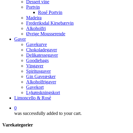
Dessert vine
Portvin
Rosé Portvin
Madeira
Frederiksdal Kirsebærvin
Alkoholfri
Øvrige Mousserende
Gaver
Gavekurve
Chokoladegaver
Delikatessegaver
Goodiebags
Vingaver
Spiritusgaver
Gin Gaveæsker
Alkoholfrigaver
Gavekort
Lykønskningskort
Limoncello & Rosé
0
was successfully added to your cart.
Varekategorier