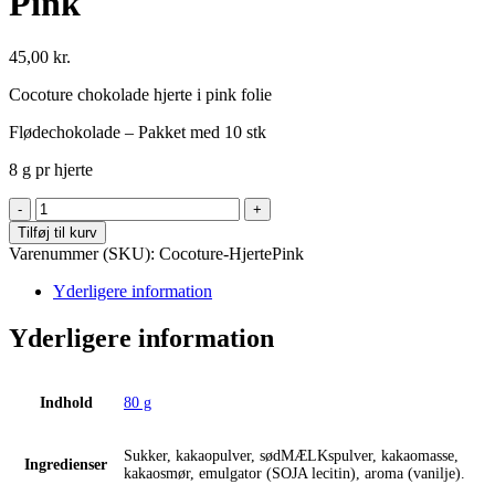
Pink
45,00
kr.
Cocoture chokolade hjerte i pink folie
Flødechokolade – Pakket med 10 stk
8 g pr hjerte
Chokolade
Hjerte
Tilføj til kurv
-
Varenummer (SKU):
Cocoture-HjertePink
10
stk
Yderligere information
-
Pink
Yderligere information
antal
Indhold
80 g
Sukker, kakaopulver, sødMÆLKspulver, kakaomasse,
Ingredienser
kakaosmør, emulgator (SOJA lecitin), aroma (vanilje).