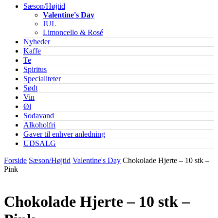
Sæson/Højtid
Valentine's Day
JUL
Limoncello & Rosé
Nyheder
Kaffe
Te
Spiritus
Specialiteter
Sødt
Vin
Øl
Sodavand
Alkoholfri
Gaver til enhver anledning
UDSALG
Forside
Sæson/Højtid
Valentine's Day
Chokolade Hjerte – 10 stk –
Pink
Chokolade Hjerte – 10 stk –