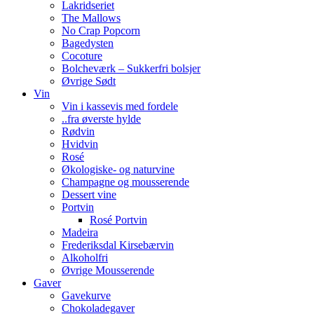
Lakridseriet
The Mallows
No Crap Popcorn
Bagedysten
Cocoture
Bolcheværk – Sukkerfri bolsjer
Øvrige Sødt
Vin
Vin i kassevis med fordele
..fra øverste hylde
Rødvin
Hvidvin
Rosé
Økologiske- og naturvine
Champagne og mousserende
Dessert vine
Portvin
Rosé Portvin
Madeira
Frederiksdal Kirsebærvin
Alkoholfri
Øvrige Mousserende
Gaver
Gavekurve
Chokoladegaver