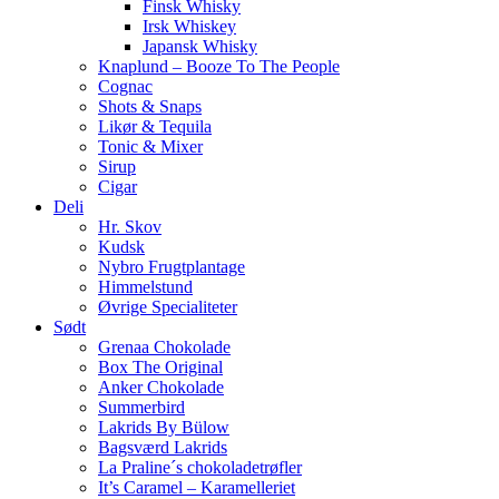
Finsk Whisky
Irsk Whiskey
Japansk Whisky
Knaplund – Booze To The People
Cognac
Shots & Snaps
Likør & Tequila
Tonic & Mixer
Sirup
Cigar
Deli
Hr. Skov
Kudsk
Nybro Frugtplantage
Himmelstund
Øvrige Specialiteter
Sødt
Grenaa Chokolade
Box The Original
Anker Chokolade
Summerbird
Lakrids By Bülow
Bagsværd Lakrids
La Praline´s chokoladetrøfler
It’s Caramel – Karamelleriet