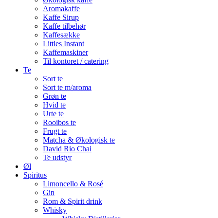
Aromakaffe
Kaffe Sirup
Kaffe tilbehør
Kaffesække
Littles Instant
Kaffemaskiner
Til kontoret / catering
Te
Sort te
Sort te m/aroma
Grøn te
Hvid te
Urte te
Rooibos te
Frugt te
Matcha & Økologisk te
David Rio Chai
Te udstyr
Øl
Spiritus
Limoncello & Rosé
Gin
Rom & Spirit drink
Whisky