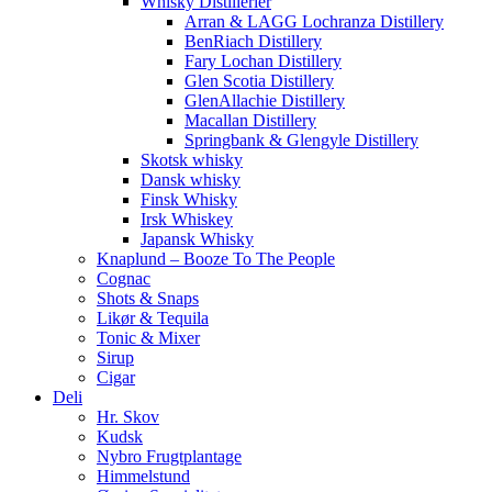
Whisky Distillerier
Arran & LAGG Lochranza Distillery
BenRiach Distillery
Fary Lochan Distillery
Glen Scotia Distillery
GlenAllachie Distillery
Macallan Distillery
Springbank & Glengyle Distillery
Skotsk whisky
Dansk whisky
Finsk Whisky
Irsk Whiskey
Japansk Whisky
Knaplund – Booze To The People
Cognac
Shots & Snaps
Likør & Tequila
Tonic & Mixer
Sirup
Cigar
Deli
Hr. Skov
Kudsk
Nybro Frugtplantage
Himmelstund