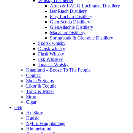
Whisky Distillerier
Arran & LAGG Lochranza Distillery
BenRiach Distillery
Fary Lochan Distillery
Glen Scotia Distillery
GlenAllachie Distillery
Macallan Distillery
Springbank & Glengyle Distillery
Skotsk whisky
Dansk whisky
Finsk Whisky
Irsk Whiskey
Japansk Whisky
Knaplund – Booze To The People
Cognac
Shots & Snaps
Likør & Tequila
Tonic & Mixer
Sirup
Cigar
Deli
Hr. Skov
Kudsk
Nybro Frugtplantage
Himmelstund