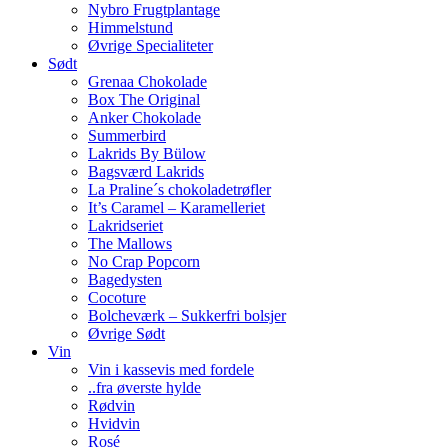
Nybro Frugtplantage
Himmelstund
Øvrige Specialiteter
Sødt
Grenaa Chokolade
Box The Original
Anker Chokolade
Summerbird
Lakrids By Bülow
Bagsværd Lakrids
La Praline´s chokoladetrøfler
It’s Caramel – Karamelleriet
Lakridseriet
The Mallows
No Crap Popcorn
Bagedysten
Cocoture
Bolcheværk – Sukkerfri bolsjer
Øvrige Sødt
Vin
Vin i kassevis med fordele
..fra øverste hylde
Rødvin
Hvidvin
Rosé