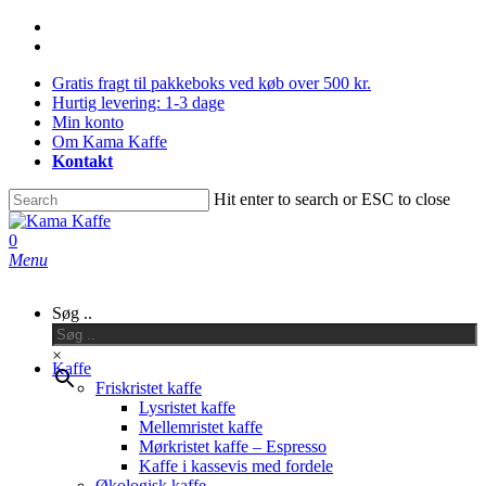
Skip
facebook
to
instagram
main
Gratis fragt til pakkeboks ved køb over 500 kr.
content
Hurtig levering: 1-3 dage
Min konto
Om Kama Kaffe
Kontakt
Hit enter to search or ESC to close
Close
Search
0
Menu
Søg ..
×
Kaffe
Friskristet kaffe
Lysristet kaffe
Mellemristet kaffe
Mørkristet kaffe – Espresso
Kaffe i kassevis med fordele
Økologisk kaffe