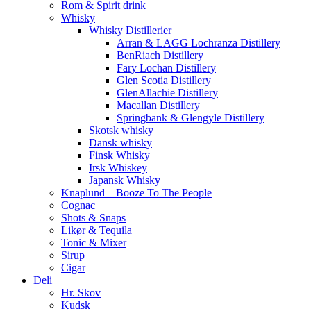
Rom & Spirit drink
Whisky
Whisky Distillerier
Arran & LAGG Lochranza Distillery
BenRiach Distillery
Fary Lochan Distillery
Glen Scotia Distillery
GlenAllachie Distillery
Macallan Distillery
Springbank & Glengyle Distillery
Skotsk whisky
Dansk whisky
Finsk Whisky
Irsk Whiskey
Japansk Whisky
Knaplund – Booze To The People
Cognac
Shots & Snaps
Likør & Tequila
Tonic & Mixer
Sirup
Cigar
Deli
Hr. Skov
Kudsk