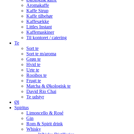
Aromakaffe
Kaffe Sirup
Kaffe tilbehør
Kaffesække
Littles Instant
Kaffemaskiner
Til kontoret / catering
Te
Sort te
Sort te m/aroma
Grøn te
Hvid te
Urte te
Rooibos te
Frugt te
Matcha & Økologisk te
David Rio Chai
Te udstyr
Øl
Spiritus
Limoncello & Rosé
Gin
Rom & Spirit drink
Whisky