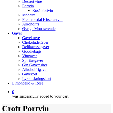
Dessert vine
Portvin
Rosé Portvin
Madeira
Frederiksdal Kirsebærvin
Alkoholfri
Øvrige Mousserende
Gaver
Gavekurve
Chokoladegaver
Delikatessegaver
Goodiebags
Vingaver
Spiritusgaver
Gin Gaveæsker
Alkoholfrigaver
Gavekort
Lykønskningskort
Limoncello & Rosé
0
was successfully added to your cart.
Croft Portvin