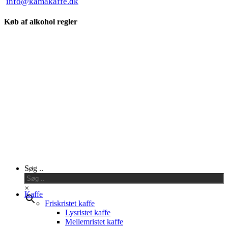
info@kamakaffe.dk
Køb af alkohol regler
Close
Søg ..
Menu
×
Kaffe
Friskristet kaffe
Lysristet kaffe
Mellemristet kaffe