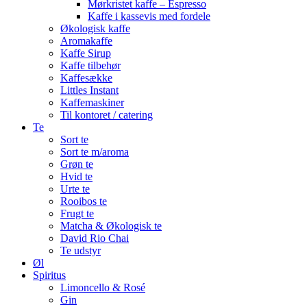
Mørkristet kaffe – Espresso
Kaffe i kassevis med fordele
Økologisk kaffe
Aromakaffe
Kaffe Sirup
Kaffe tilbehør
Kaffesække
Littles Instant
Kaffemaskiner
Til kontoret / catering
Te
Sort te
Sort te m/aroma
Grøn te
Hvid te
Urte te
Rooibos te
Frugt te
Matcha & Økologisk te
David Rio Chai
Te udstyr
Øl
Spiritus
Limoncello & Rosé
Gin