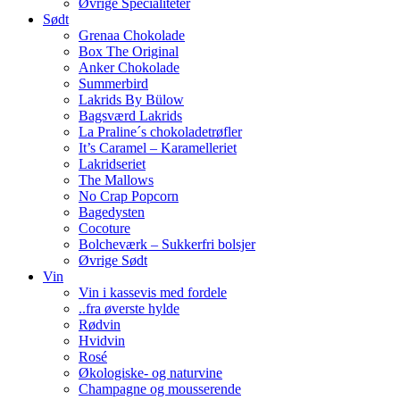
Øvrige Specialiteter
Sødt
Grenaa Chokolade
Box The Original
Anker Chokolade
Summerbird
Lakrids By Bülow
Bagsværd Lakrids
La Praline´s chokoladetrøfler
It’s Caramel – Karamelleriet
Lakridseriet
The Mallows
No Crap Popcorn
Bagedysten
Cocoture
Bolcheværk – Sukkerfri bolsjer
Øvrige Sødt
Vin
Vin i kassevis med fordele
..fra øverste hylde
Rødvin
Hvidvin
Rosé
Økologiske- og naturvine
Champagne og mousserende