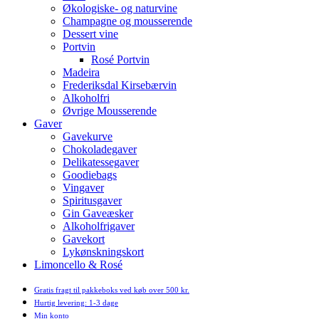
Økologiske- og naturvine
Champagne og mousserende
Dessert vine
Portvin
Rosé Portvin
Madeira
Frederiksdal Kirsebærvin
Alkoholfri
Øvrige Mousserende
Gaver
Gavekurve
Chokoladegaver
Delikatessegaver
Goodiebags
Vingaver
Spiritusgaver
Gin Gaveæsker
Alkoholfrigaver
Gavekort
Lykønskningskort
Limoncello & Rosé
Gratis fragt til pakkeboks ved køb over 500 kr.
Hurtig levering: 1-3 dage
Min konto