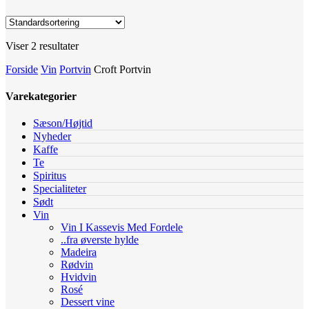
Viser 2 resultater
Forside
Vin
Portvin
Croft Portvin
Varekategorier
Sæson/Højtid
Nyheder
Kaffe
Te
Spiritus
Specialiteter
Sødt
Vin
Vin I Kassevis Med Fordele
..fra øverste hylde
Madeira
Rødvin
Hvidvin
Rosé
Dessert vine