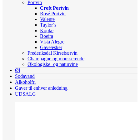
Portvin
Croft Portvin
Rosé Portvin
Valente
Taylor´s
Kopke
Boeira
Vista Alegre
Gaveæsker
Frederiksdal Kirsebærvin
Champagne og mousserende
Økologiske- og naturvine
Øl
Sodavand
Alkoholfri
Gaver til enhver anledning
UDSALG