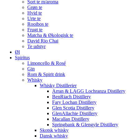
Sort te m/aroma
Grøn te
Hvid te
Urte te
Rooibos te
Frugt te
Matcha & Økologisk te
David Rio Chai
Te udstyr
Øl
Spiritus
Limoncello & Rosé
Gin
Rom & Spirit drink
Whisky
Whisky Distillerier
Arran & LAGG Lochranza Distillery
BenRiach Distillery
Fary Lochan Distillery
Glen Scotia Distillery
GlenAllachie Distillery
Macallan Distillery
Springbank & Glengyle Distillery
Skotsk whisky
Dansk whisky