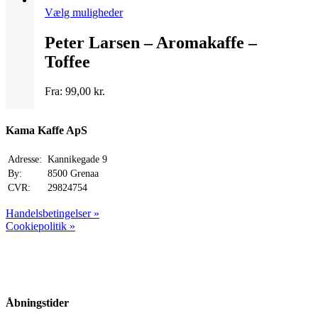
Dette
Vælg muligheder
vare
har
Peter Larsen – Aromakaffe –
flere
Toffee
varianter.
Mulighederne
kan
Fra:
99,00
kr.
vælges
på
varesiden
Kama Kaffe ApS
Adresse:
Kannikegade 9
By:
8500 Grenaa
CVR:
29824754
Handelsbetingelser »
Cookiepolitik »
Åbningstider