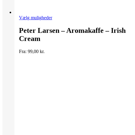
Dette
Vælg muligheder
vare
har
Peter Larsen – Aromakaffe – Irish
flere
Cream
varianter.
Mulighederne
kan
Fra:
99,00
kr.
vælges
på
varesiden