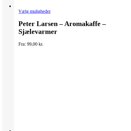
Dette
Vælg muligheder
vare
har
Peter Larsen – Aromakaffe –
flere
Sjælevarmer
varianter.
Mulighederne
kan
Fra:
99,00
kr.
vælges
på
varesiden