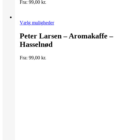
kan
Fra:
99,00
kr.
vælges
på
varesiden
Dette
Vælg muligheder
vare
har
Peter Larsen – Aromakaffe –
flere
Hasselnød
varianter.
Mulighederne
kan
Fra:
99,00
kr.
vælges
på
varesiden