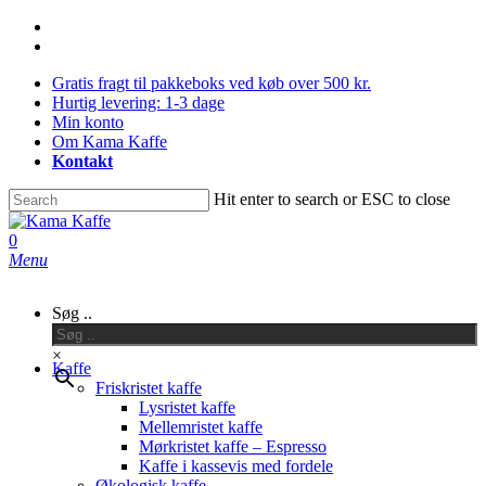
Skip
facebook
to
instagram
main
Gratis fragt til pakkeboks ved køb over 500 kr.
content
Hurtig levering: 1-3 dage
Min konto
Om Kama Kaffe
Kontakt
Hit enter to search or ESC to close
Close
Search
0
Menu
Søg ..
×
Kaffe
Friskristet kaffe
Lysristet kaffe
Mellemristet kaffe
Mørkristet kaffe – Espresso
Kaffe i kassevis med fordele
Økologisk kaffe