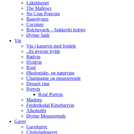
Lakridseriet
The Mallows
No Crap Popcorn
Bagedysten
Cocoture
Bolcheværk – Sukkerfri bolsjer
Øvrige Sødt
Vin
Vin i kassevis med fordele
..fra øverste hylde
Rødvin
Hvidvin
Rosé
Økologiske- og naturvine
Champagne og mousserende
Dessert vine
Portvin
Rosé Portvin
Madeira
Frederiksdal Kirsebærvin
Alkoholfri
Øvrige Mousserende
Gaver
Gavekurve
Chokoladegaver