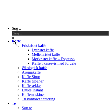
Close
Søg ..
Menu
×
Kaffe
Friskristet kaffe
Lysristet kaffe
Mellemristet kaffe
Mørkristet kaffe – Espresso
Kaffe i kassevis med fordele
Økologisk kaffe
Aromakaffe
Kaffe Sirup
Kaffe tilbehør
Kaffesække
Littles Instant
Kaffemaskiner
Til kontoret / catering
Te
Sort te