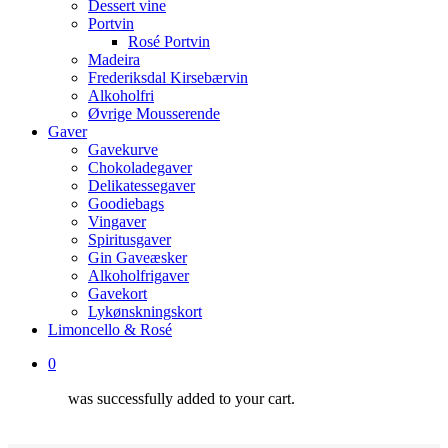
Dessert vine
Portvin
Rosé Portvin
Madeira
Frederiksdal Kirsebærvin
Alkoholfri
Øvrige Mousserende
Gaver
Gavekurve
Chokoladegaver
Delikatessegaver
Goodiebags
Vingaver
Spiritusgaver
Gin Gaveæsker
Alkoholfrigaver
Gavekort
Lykønskningskort
Limoncello & Rosé
0
was successfully added to your cart.