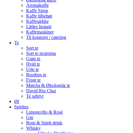
Aromakaffe
Kaffe Sirup
Kaffe tilbehør
Kaffesække
Littles Instant
Kaffemaskiner
Til kontoret / catering
Te
Sort te
Sort te m/aroma
Grøn te
Hvid te
Urte te
Rooibos te
Frugt te
Matcha & Økologisk te
David Rio Chai
Te udstyr
Øl
Spiritus
Limoncello & Rosé
Gin
Rom & Spirit drink
Whisky