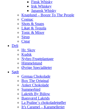
Finsk Whisky
Irsk Whiskey
Japansk Whisky
Knaplund – Booze To The People
Cognac
Shots & Snaps
Likør & Tequila
Tonic & Mixer
Sirup
Cigar
Deli
Hr. Skov
Kudsk
Nybro Frugtplantage
Himmelstund
Øvrige Specialiteter
Sødt
Grenaa Chokolade
Box The Original
Anker Chokolade
Summerbird
Lakrids By Bülow
Bagsværd Lakrids
La Praline´s chokoladetrøfler
It’s Caramel – Karamelleriet