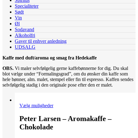
Spiritus
Specialiteter
Sødt
Vin
Øl
Sodavand
Alkoholfri
Gaver til enhver anledning
UDSALG
Kaffe med duft/aroma og smag fra Hedekaffe
OBS.
Vi maler selvfølgelig gerne kaffebønnerne for dig. Du skal
blot vælge under “Formalingsgrad”, om du ønsker din kaffe som
hele bønner, alm. malet, stempel eller fin til espresso. Kaffen sendes
selvfølgelig stadig i den originale pose efter den er malet.
Dette
Vælg muligheder
vare
har
Peter Larsen – Aromakaffe –
flere
Chokolade
varianter.
Mulighederne