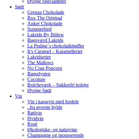
Øvrige Specialiteter
Sødt
Grenaa Chokolade
Box The Original
Anker Chokolade
Summerbird
Lakrids By Bülow
Bagsværd Lakrids
La Praline´s chokoladetrøfler
It’s Caramel – Karamelleriet
Lakridseriet
The Mallows
No Crap Popcorn
Bagedysten
Cocoture
Bolcheværk – Sukkerfri bolsjer
Øvrige Sødt
Vin
Vin i kassevis med fordele
..fra øverste hylde
Rødvin
Hvidvin
Rosé
Økologiske- og naturvine
Champagne og mousserende