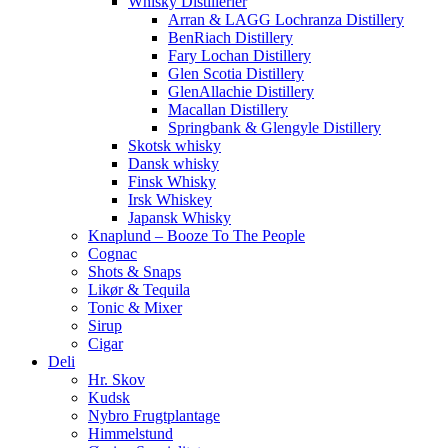
Whisky Distillerier
Arran & LAGG Lochranza Distillery
BenRiach Distillery
Fary Lochan Distillery
Glen Scotia Distillery
GlenAllachie Distillery
Macallan Distillery
Springbank & Glengyle Distillery
Skotsk whisky
Dansk whisky
Finsk Whisky
Irsk Whiskey
Japansk Whisky
Knaplund – Booze To The People
Cognac
Shots & Snaps
Likør & Tequila
Tonic & Mixer
Sirup
Cigar
Deli
Hr. Skov
Kudsk
Nybro Frugtplantage
Himmelstund