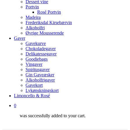
Dessert vine
Portvin
Rosé Portvin
Madeira
Frederiksdal Kirsebærvin
Alkoholfri
Øvrige Mousserende
Gaver
Gavekurve
Chokoladegaver
Delikatessegaver
Goodiebags
Vingaver
Spiritusgaver
Gin Gaveæsker
Alkoholfrigaver
Gavekort
Lykønskningskort
Limoncello & Rosé
0
was successfully added to your cart.