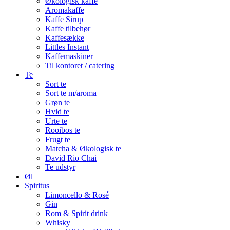
Økologisk kaffe
Aromakaffe
Kaffe Sirup
Kaffe tilbehør
Kaffesække
Littles Instant
Kaffemaskiner
Til kontoret / catering
Te
Sort te
Sort te m/aroma
Grøn te
Hvid te
Urte te
Rooibos te
Frugt te
Matcha & Økologisk te
David Rio Chai
Te udstyr
Øl
Spiritus
Limoncello & Rosé
Gin
Rom & Spirit drink
Whisky