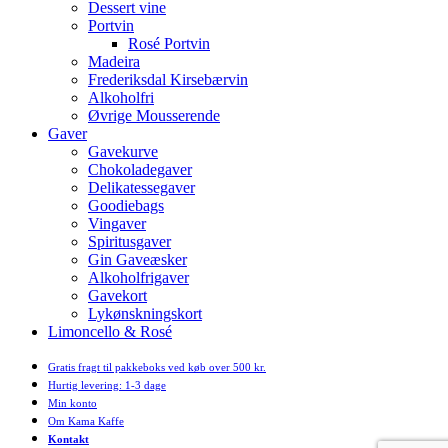
Dessert vine
Portvin
Rosé Portvin
Madeira
Frederiksdal Kirsebærvin
Alkoholfri
Øvrige Mousserende
Gaver
Gavekurve
Chokoladegaver
Delikatessegaver
Goodiebags
Vingaver
Spiritusgaver
Gin Gaveæsker
Alkoholfrigaver
Gavekort
Lykønskningskort
Limoncello & Rosé
Gratis fragt til pakkeboks ved køb over 500 kr.
Hurtig levering: 1-3 dage
Min konto
Om Kama Kaffe
Kontakt