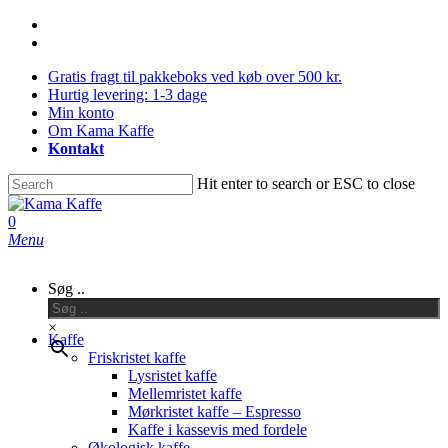
Skip
facebook
to
instagram
main
Gratis fragt til pakkeboks ved køb over 500 kr.
content
Hurtig levering: 1-3 dage
Min konto
Om Kama Kaffe
Kontakt
Hit enter to search or ESC to close
Close
Search
0
Menu
Søg ..
×
Kaffe
Friskristet kaffe
Lysristet kaffe
Mellemristet kaffe
Mørkristet kaffe – Espresso
Kaffe i kassevis med fordele
Økologisk kaffe