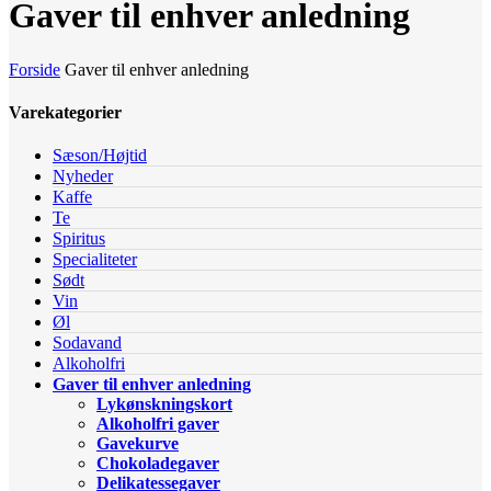
Gaver til enhver anledning
Forside
Gaver til enhver anledning
Varekategorier
Sæson/Højtid
Nyheder
Kaffe
Te
Spiritus
Specialiteter
Sødt
Vin
Øl
Sodavand
Alkoholfri
Gaver til enhver anledning
Lykønskningskort
Alkoholfri gaver
Gavekurve
Chokoladegaver
Delikatessegaver