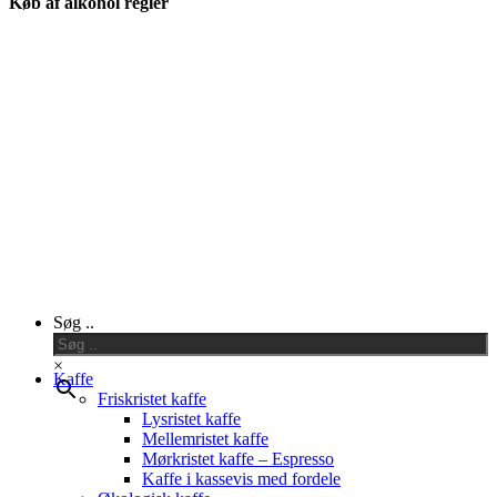
Køb af alkohol regler
Close
Søg ..
Menu
×
Kaffe
Friskristet kaffe
Lysristet kaffe
Mellemristet kaffe
Mørkristet kaffe – Espresso
Kaffe i kassevis med fordele