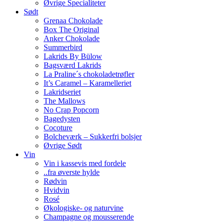
Øvrige Specialiteter
Sødt
Grenaa Chokolade
Box The Original
Anker Chokolade
Summerbird
Lakrids By Bülow
Bagsværd Lakrids
La Praline´s chokoladetrøfler
It’s Caramel – Karamelleriet
Lakridseriet
The Mallows
No Crap Popcorn
Bagedysten
Cocoture
Bolcheværk – Sukkerfri bolsjer
Øvrige Sødt
Vin
Vin i kassevis med fordele
..fra øverste hylde
Rødvin
Hvidvin
Rosé
Økologiske- og naturvine
Champagne og mousserende