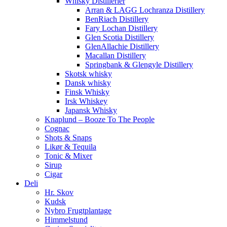
Whisky Distillerier
Arran & LAGG Lochranza Distillery
BenRiach Distillery
Fary Lochan Distillery
Glen Scotia Distillery
GlenAllachie Distillery
Macallan Distillery
Springbank & Glengyle Distillery
Skotsk whisky
Dansk whisky
Finsk Whisky
Irsk Whiskey
Japansk Whisky
Knaplund – Booze To The People
Cognac
Shots & Snaps
Likør & Tequila
Tonic & Mixer
Sirup
Cigar
Deli
Hr. Skov
Kudsk
Nybro Frugtplantage
Himmelstund