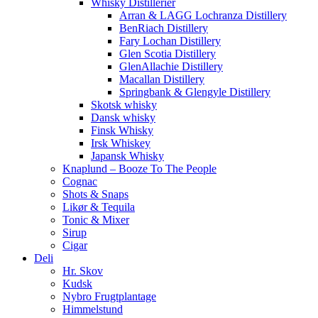
Whisky Distillerier
Arran & LAGG Lochranza Distillery
BenRiach Distillery
Fary Lochan Distillery
Glen Scotia Distillery
GlenAllachie Distillery
Macallan Distillery
Springbank & Glengyle Distillery
Skotsk whisky
Dansk whisky
Finsk Whisky
Irsk Whiskey
Japansk Whisky
Knaplund – Booze To The People
Cognac
Shots & Snaps
Likør & Tequila
Tonic & Mixer
Sirup
Cigar
Deli
Hr. Skov
Kudsk
Nybro Frugtplantage
Himmelstund