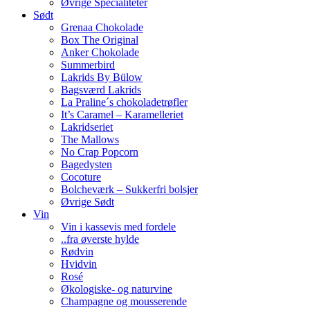
Øvrige Specialiteter
Sødt
Grenaa Chokolade
Box The Original
Anker Chokolade
Summerbird
Lakrids By Bülow
Bagsværd Lakrids
La Praline´s chokoladetrøfler
It’s Caramel – Karamelleriet
Lakridseriet
The Mallows
No Crap Popcorn
Bagedysten
Cocoture
Bolcheværk – Sukkerfri bolsjer
Øvrige Sødt
Vin
Vin i kassevis med fordele
..fra øverste hylde
Rødvin
Hvidvin
Rosé
Økologiske- og naturvine
Champagne og mousserende