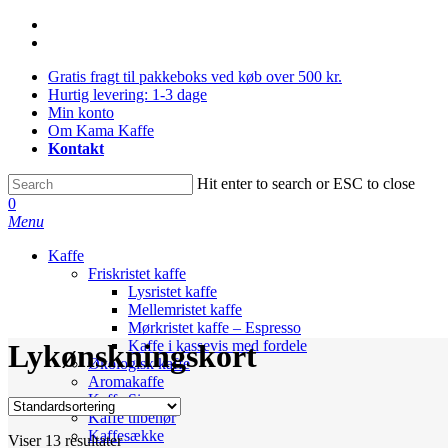
Skip
facebook
to
instagram
main
Gratis fragt til pakkeboks ved køb over 500 kr.
content
Hurtig levering: 1-3 dage
Min konto
Om Kama Kaffe
Kontakt
Hit enter to search or ESC to close
Close
0
Search
Menu
Kaffe
Friskristet kaffe
Lysristet kaffe
Mellemristet kaffe
Mørkristet kaffe – Espresso
Kaffe i kassevis med fordele
Lykønskningskort
Økologisk kaffe
Aromakaffe
Kaffe Sirup
Kaffe tilbehør
Kaffesække
Viser 13 resultater