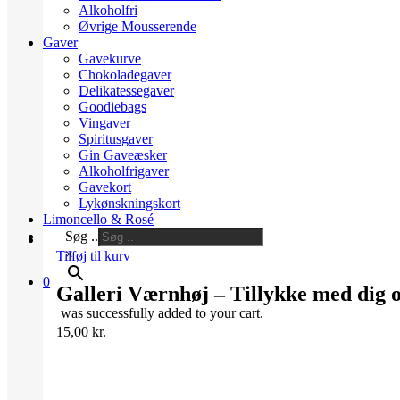
Alkoholfri
Øvrige Mousserende
Gaver
Gavekurve
Chokoladegaver
Delikatessegaver
Goodiebags
Vingaver
Spiritusgaver
Gin Gaveæsker
Alkoholfrigaver
Gavekort
Lykønskningskort
Limoncello & Rosé
Søg ..
×
Tilføj til kurv
0
Galleri Værnhøj – Tillykke med dig o
was successfully added to your cart.
15,00
kr.