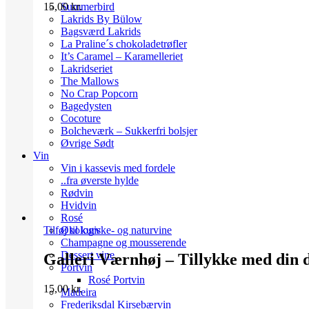
Summerbird
15,00
kr.
Lakrids By Bülow
Bagsværd Lakrids
La Praline´s chokoladetrøfler
It’s Caramel – Karamelleriet
Lakridseriet
The Mallows
No Crap Popcorn
Bagedysten
Cocoture
Bolcheværk – Sukkerfri bolsjer
Øvrige Sødt
Vin
Vin i kassevis med fordele
..fra øverste hylde
Rødvin
Hvidvin
Rosé
Økologiske- og naturvine
Tilføj til kurv
Champagne og mousserende
Dessert vine
Galleri Værnhøj – Tillykke med din 
Portvin
Rosé Portvin
15,00
kr.
Madeira
Frederiksdal Kirsebærvin