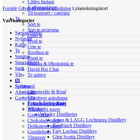
Littles Instant
Kaffemaskiner
Forside
Gaver til enhver anledning
Lykønskningskort
Til kontoret / catering
Te
Varekategorier
Sort te
Sort te m/aroma
Sæson/Højtid
Grøn te
Nyheder
Hvid te
Kaffe
Urte te
Te
Rooibos te
Spiritus
Frugt te
Specialiteter
Matcha & Økologisk te
Sødt
David Rio Chai
Vin
Te udstyr
Øl
Øl
Spiritus
Sodavand
Limoncello & Rosé
Alkoholfri
Gin
Gaver til enhver anledning
Rom & Spirit drink
Lykønskningskort
Whisky
Alkoholfri gaver
Whisky Distillerier
Gavekurve
Arran & LAGG Lochranza Distillery
Chokoladegaver
BenRiach Distillery
Delikatessegaver
Fary Lochan Distillery
Goodiebags
Glen Scotia Distillery
Vingaver