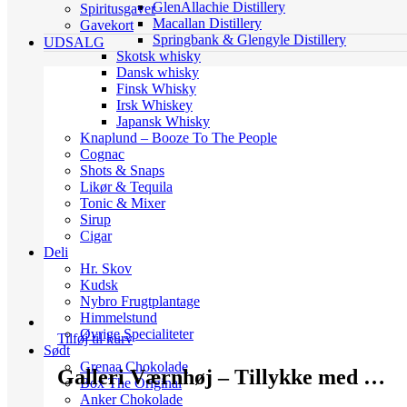
GlenAllachie Distillery
Spiritusgaver
Macallan Distillery
Gavekort
Springbank & Glengyle Distillery
UDSALG
Skotsk whisky
Dansk whisky
Finsk Whisky
Irsk Whiskey
Japansk Whisky
Knaplund – Booze To The People
Cognac
Shots & Snaps
Likør & Tequila
Tonic & Mixer
Sirup
Cigar
Deli
Hr. Skov
Kudsk
Nybro Frugtplantage
Himmelstund
Øvrige Specialiteter
Tilføj til kurv
Sødt
Grenaa Chokolade
Galleri Værnhøj – Tillykke med …
Box The Original
Anker Chokolade