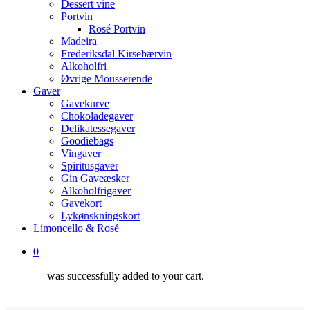
Dessert vine
Portvin
Rosé Portvin
Madeira
Frederiksdal Kirsebærvin
Alkoholfri
Øvrige Mousserende
Gaver
Gavekurve
Chokoladegaver
Delikatessegaver
Goodiebags
Vingaver
Spiritusgaver
Gin Gaveæsker
Alkoholfrigaver
Gavekort
Lykønskningskort
Limoncello & Rosé
0
was successfully added to your cart.