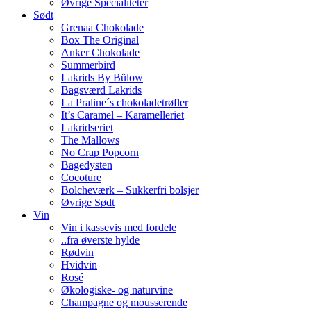
Øvrige Specialiteter
Sødt
Grenaa Chokolade
Box The Original
Anker Chokolade
Summerbird
Lakrids By Bülow
Bagsværd Lakrids
La Praline´s chokoladetrøfler
It’s Caramel – Karamelleriet
Lakridseriet
The Mallows
No Crap Popcorn
Bagedysten
Cocoture
Bolcheværk – Sukkerfri bolsjer
Øvrige Sødt
Vin
Vin i kassevis med fordele
..fra øverste hylde
Rødvin
Hvidvin
Rosé
Økologiske- og naturvine
Champagne og mousserende