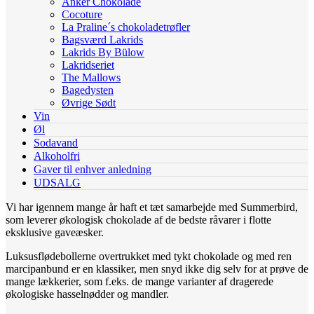
Anker Chokolade
Cocoture
La Praline´s chokoladetrøfler
Bagsværd Lakrids
Lakrids By Bülow
Lakridseriet
The Mallows
Bagedysten
Øvrige Sødt
Vin
Øl
Sodavand
Alkoholfri
Gaver til enhver anledning
UDSALG
Vi har igennem mange år haft et tæt samarbejde med Summerbird,
som leverer økologisk chokolade af de bedste råvarer i flotte
eksklusive gaveæsker.
Luksusflødebollerne overtrukket med tykt chokolade og med ren
marcipanbund er en klassiker, men snyd ikke dig selv for at prøve de
mange lækkerier, som f.eks. de mange varianter af dragerede
økologiske hasselnødder og mandler.