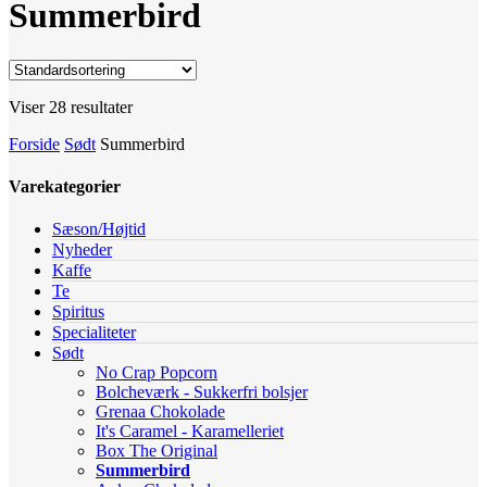
Summerbird
Viser 28 resultater
Forside
Sødt
Summerbird
Varekategorier
Sæson/Højtid
Nyheder
Kaffe
Te
Spiritus
Specialiteter
Sødt
No Crap Popcorn
Bolcheværk - Sukkerfri bolsjer
Grenaa Chokolade
It's Caramel - Karamelleriet
Box The Original
Summerbird