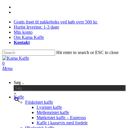
Skip
facebook
to
instagram
main
Gratis fragt til pakkeboks ved køb over 500 kr.
content
Hurtig levering: 1-3 dage
Min konto
Om Kama Kaffe
Kontakt
Hit enter to search or ESC to close
Close
Search
0
Menu
Søg ..
×
Kaffe
Friskristet kaffe
Lysristet kaffe
Mellemristet kaffe
Mørkristet kaffe – Espresso
Kaffe i kassevis med fordele
Økologisk kaffe