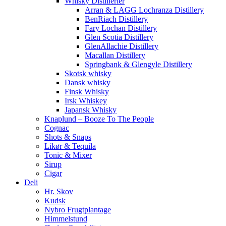
Whisky Distillerier
Arran & LAGG Lochranza Distillery
BenRiach Distillery
Fary Lochan Distillery
Glen Scotia Distillery
GlenAllachie Distillery
Macallan Distillery
Springbank & Glengyle Distillery
Skotsk whisky
Dansk whisky
Finsk Whisky
Irsk Whiskey
Japansk Whisky
Knaplund – Booze To The People
Cognac
Shots & Snaps
Likør & Tequila
Tonic & Mixer
Sirup
Cigar
Deli
Hr. Skov
Kudsk
Nybro Frugtplantage
Himmelstund