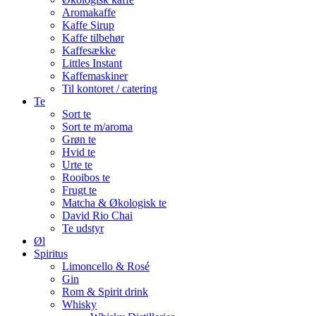
Aromakaffe
Kaffe Sirup
Kaffe tilbehør
Kaffesække
Littles Instant
Kaffemaskiner
Til kontoret / catering
Te
Sort te
Sort te m/aroma
Grøn te
Hvid te
Urte te
Rooibos te
Frugt te
Matcha & Økologisk te
David Rio Chai
Te udstyr
Øl
Spiritus
Limoncello & Rosé
Gin
Rom & Spirit drink
Whisky