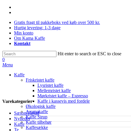
Skip
facebook
to
instagram
main
Gratis fragt til pakkeboks ved køb over 500 kr.
content
Hurtig levering: 1-3 dage
Min konto
Om Kama Kaffe
Kontakt
Hit enter to search or ESC to close
Close
0
Search
Menu
Kaffe
Friskristet kaffe
Lysristet kaffe
Mellemristet kaffe
Mørkristet kaffe – Espresso
Kaffe i kassevis med fordele
Varekategorier
Økologisk kaffe
Aromakaffe
Sæson/Højtid
Kaffe Sirup
Nyheder
Kaffe tilbehør
Kaffe
Kaffesække
Te