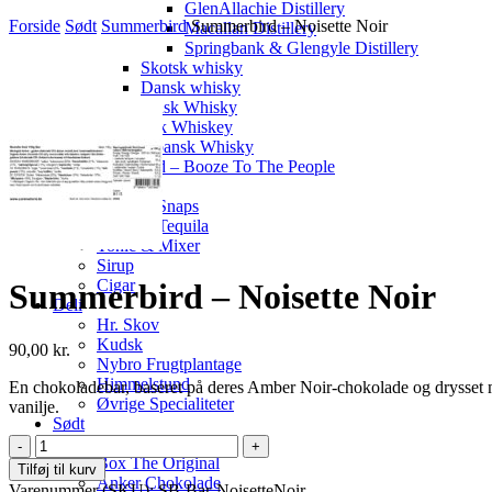
GlenAllachie Distillery
Forside
Sødt
Summerbird
Summerbird – Noisette Noir
Macallan Distillery
Springbank & Glengyle Distillery
Skotsk whisky
Dansk whisky
Finsk Whisky
Irsk Whiskey
Japansk Whisky
Knaplund – Booze To The People
Cognac
Shots & Snaps
Likør & Tequila
Tonic & Mixer
Sirup
Cigar
Summerbird – Noisette Noir
Deli
Hr. Skov
Kudsk
90,00
kr.
Nybro Frugtplantage
Himmelstund
En chokoladebar, baseret på deres Amber Noir-chokolade og drysset m
Øvrige Specialiteter
vanilje.
Sødt
Grenaa Chokolade
Summerbird
Box The Original
-
Tilføj til kurv
Anker Chokolade
Noisette
Varenummer (SKU):
SB-Bar-NoisetteNoir