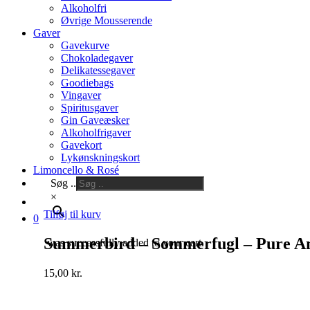
Alkoholfri
Øvrige Mousserende
Gaver
Gavekurve
Chokoladegaver
Delikatessegaver
Goodiebags
Vingaver
Spiritusgaver
Gin Gaveæsker
Alkoholfrigaver
Gavekort
Lykønskningskort
Limoncello & Rosé
Søg ..
×
Tilføj til kurv
0
Summerbird – Sommerfugl – Pure Am
was successfully added to your cart.
15,00
kr.