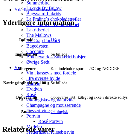
Summerbird
Noir
Lakrids By Bülow
antal
Yderligere information
Bagsværd Lakrids
La Praline´s chokoladetrøfler
Yderligere information
It’s Caramel – Karamelleriet
Lakridseriet
The Mallows
Indhold
110 g
No Crap Popcorn
Bagedysten
Cocoture
Ingredienser
Se billede
Bolcheværk – Sukkerfri bolsjer
Øvrige Sødt
Vin
Allergener
Kan indeholde spor af ÆG og NØDDER
Vin i kassevis med fordele
..fra øverste hylde
Næringsindhold pr. 100 g
Se billede
Rødvin
Hvidvin
Rosé
Opbevaring
Opbevares tørt, køligt og ikke i direkte sollys
Økologiske- og naturvine
Champagne og mousserende
Dessert vine
Andet
Økologisk
Portvin
Rosé Portvin
Madeira
Relaterede varer
Frederiksdal Kirsebærvin