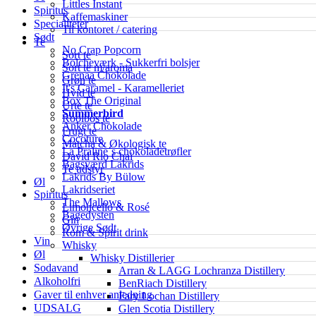
Littles Instant
Spiritus
Kaffemaskiner
Specialiteter
Til kontoret / catering
Sødt
Te
No Crap Popcorn
Sort te
Bolcheværk - Sukkerfri bolsjer
Sort te m/aroma
Grenaa Chokolade
Grøn te
It's Caramel - Karamelleriet
Hvid te
Box The Original
Urte te
Summerbird
Rooibos te
Anker Chokolade
Frugt te
Cocoture
Matcha & Økologisk te
La Praline´s chokoladetrøfler
David Rio Chai
Bagsværd Lakrids
Te udstyr
Lakrids By Bülow
Øl
Lakridseriet
Spiritus
The Mallows
Limoncello & Rosé
Bagedysten
Gin
Øvrige Sødt
Rom & Spirit drink
Vin
Whisky
Øl
Whisky Distillerier
Sodavand
Arran & LAGG Lochranza Distillery
Alkoholfri
BenRiach Distillery
Gaver til enhver anledning
Fary Lochan Distillery
UDSALG
Glen Scotia Distillery