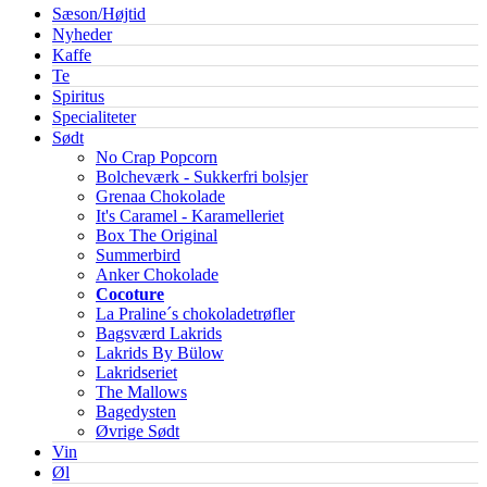
Sæson/Højtid
Nyheder
Kaffe
Te
Spiritus
Specialiteter
Sødt
No Crap Popcorn
Bolcheværk - Sukkerfri bolsjer
Grenaa Chokolade
It's Caramel - Karamelleriet
Box The Original
Summerbird
Anker Chokolade
Cocoture
La Praline´s chokoladetrøfler
Bagsværd Lakrids
Lakrids By Bülow
Lakridseriet
The Mallows
Bagedysten
Øvrige Sødt
Vin
Øl