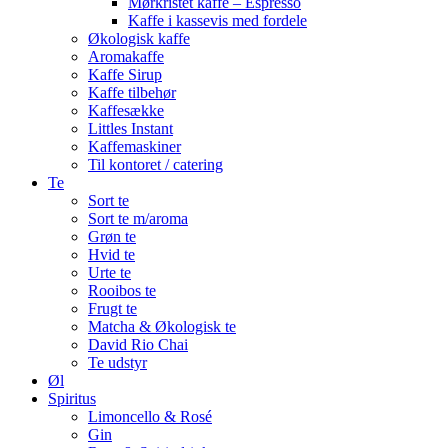
Mørkristet kaffe – Espresso
Kaffe i kassevis med fordele
Økologisk kaffe
Aromakaffe
Kaffe Sirup
Kaffe tilbehør
Kaffesække
Littles Instant
Kaffemaskiner
Til kontoret / catering
Te
Sort te
Sort te m/aroma
Grøn te
Hvid te
Urte te
Rooibos te
Frugt te
Matcha & Økologisk te
David Rio Chai
Te udstyr
Øl
Spiritus
Limoncello & Rosé
Gin