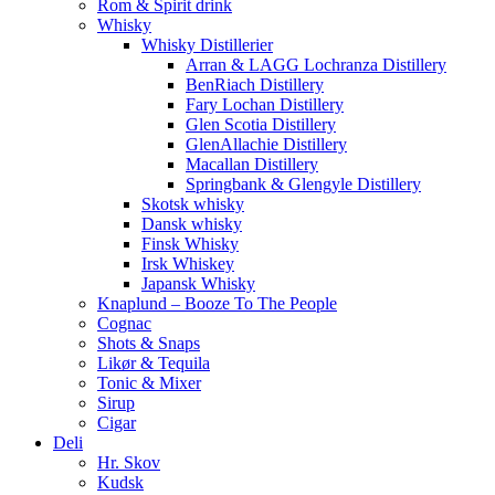
Rom & Spirit drink
Whisky
Whisky Distillerier
Arran & LAGG Lochranza Distillery
BenRiach Distillery
Fary Lochan Distillery
Glen Scotia Distillery
GlenAllachie Distillery
Macallan Distillery
Springbank & Glengyle Distillery
Skotsk whisky
Dansk whisky
Finsk Whisky
Irsk Whiskey
Japansk Whisky
Knaplund – Booze To The People
Cognac
Shots & Snaps
Likør & Tequila
Tonic & Mixer
Sirup
Cigar
Deli
Hr. Skov
Kudsk