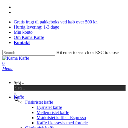
Skip
facebook
to
instagram
main
Gratis fragt til pakkeboks ved køb over 500 kr.
content
Hurtig levering: 1-3 dage
Min konto
Om Kama Kaffe
Kontakt
Hit enter to search or ESC to close
Close
Search
0
Menu
Søg ..
×
Kaffe
Friskristet kaffe
Lysristet kaffe
Mellemristet kaffe
Mørkristet kaffe – Espresso
Kaffe i kassevis med fordele
Økologisk kaffe