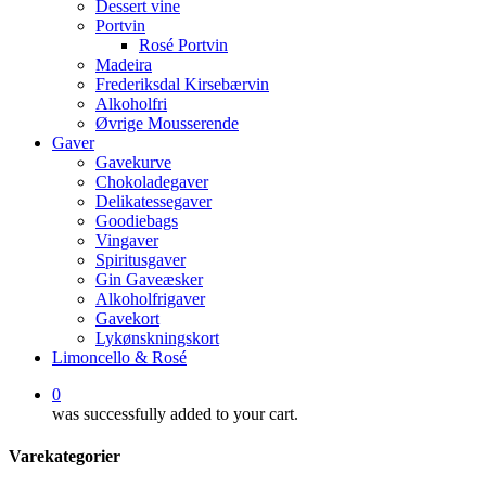
Dessert vine
Portvin
Rosé Portvin
Madeira
Frederiksdal Kirsebærvin
Alkoholfri
Øvrige Mousserende
Gaver
Gavekurve
Chokoladegaver
Delikatessegaver
Goodiebags
Vingaver
Spiritusgaver
Gin Gaveæsker
Alkoholfrigaver
Gavekort
Lykønskningskort
Limoncello & Rosé
0
was successfully added to your cart.
Varekategorier