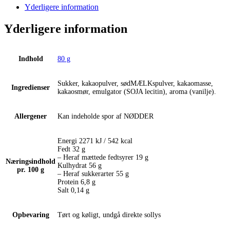
stk
Yderligere information
-
Rød
Yderligere information
antal
Indhold
80 g
Sukker, kakaopulver, sødMÆLKspulver, kakaomasse,
Ingredienser
kakaosmør, emulgator (SOJA lecitin), aroma (vanilje).
Allergener
Kan indeholde spor af NØDDER
Energi 2271 kJ / 542 kcal
Fedt 32 g
– Heraf mættede fedtsyrer 19 g
Næringsindhold
Kulhydrat 56 g
pr. 100 g
– Heraf sukkerarter 55 g
Protein 6,8 g
Salt 0,14 g
Opbevaring
Tørt og køligt, undgå direkte sollys