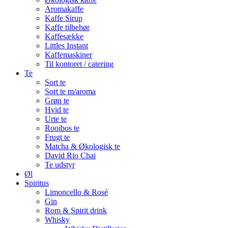
Aromakaffe
Kaffe Sirup
Kaffe tilbehør
Kaffesække
Littles Instant
Kaffemaskiner
Til kontoret / catering
Te
Sort te
Sort te m/aroma
Grøn te
Hvid te
Urte te
Rooibos te
Frugt te
Matcha & Økologisk te
David Rio Chai
Te udstyr
Øl
Spiritus
Limoncello & Rosé
Gin
Rom & Spirit drink
Whisky