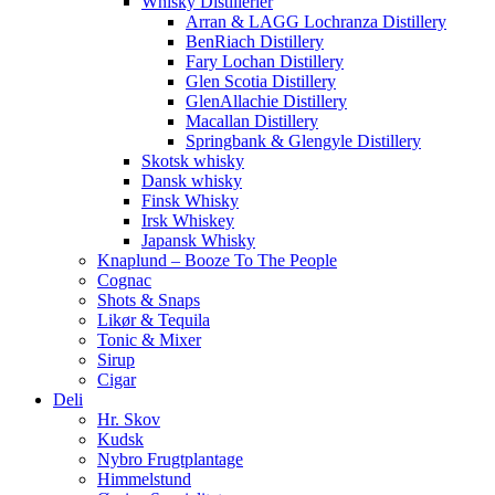
Whisky Distillerier
Arran & LAGG Lochranza Distillery
BenRiach Distillery
Fary Lochan Distillery
Glen Scotia Distillery
GlenAllachie Distillery
Macallan Distillery
Springbank & Glengyle Distillery
Skotsk whisky
Dansk whisky
Finsk Whisky
Irsk Whiskey
Japansk Whisky
Knaplund – Booze To The People
Cognac
Shots & Snaps
Likør & Tequila
Tonic & Mixer
Sirup
Cigar
Deli
Hr. Skov
Kudsk
Nybro Frugtplantage
Himmelstund