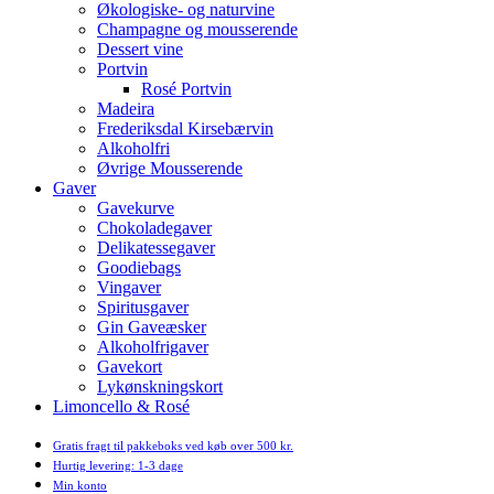
Økologiske- og naturvine
Champagne og mousserende
Dessert vine
Portvin
Rosé Portvin
Madeira
Frederiksdal Kirsebærvin
Alkoholfri
Øvrige Mousserende
Gaver
Gavekurve
Chokoladegaver
Delikatessegaver
Goodiebags
Vingaver
Spiritusgaver
Gin Gaveæsker
Alkoholfrigaver
Gavekort
Lykønskningskort
Limoncello & Rosé
Gratis fragt til pakkeboks ved køb over 500 kr.
Hurtig levering: 1-3 dage
Min konto