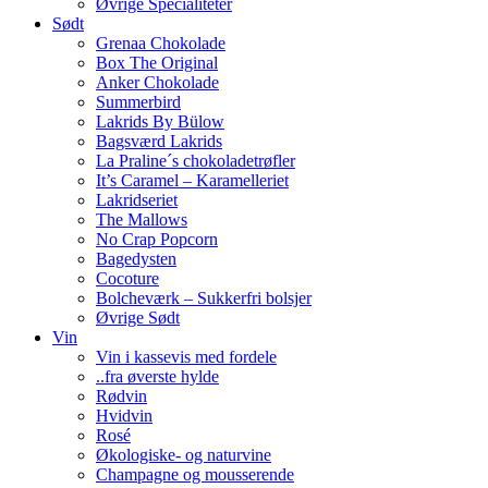
Øvrige Specialiteter
Sødt
Grenaa Chokolade
Box The Original
Anker Chokolade
Summerbird
Lakrids By Bülow
Bagsværd Lakrids
La Praline´s chokoladetrøfler
It’s Caramel – Karamelleriet
Lakridseriet
The Mallows
No Crap Popcorn
Bagedysten
Cocoture
Bolcheværk – Sukkerfri bolsjer
Øvrige Sødt
Vin
Vin i kassevis med fordele
..fra øverste hylde
Rødvin
Hvidvin
Rosé
Økologiske- og naturvine
Champagne og mousserende