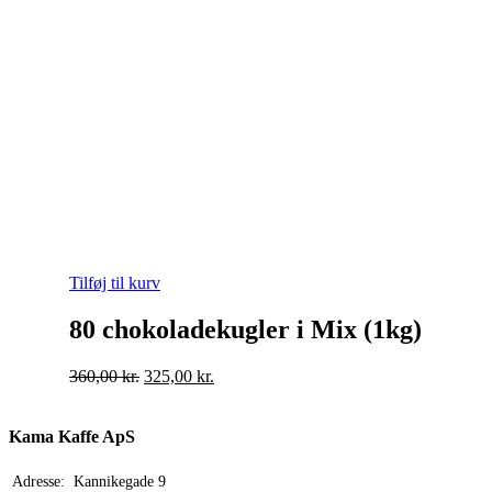
Tilføj til kurv
80 chokoladekugler i Mix (1kg)
Original
Current
360,00
kr.
325,00
kr.
price
price
was:
is:
360,00 kr..
325,00 kr..
Kama Kaffe ApS
Adresse:
Kannikegade 9