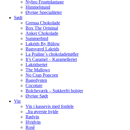
Nybro Frugtplantage
Himmelstund
Øvrige Specialiteter
Sødt
Grenaa Chokolade
Box The Original
Anker Chokolade
Summerbird
Lakrids By Bülow
Bagsværd Lakrids
La Praline´s chokoladetrøfler
It’s Caramel – Karamelleriet
Lakridseriet
The Mallows
No Crap Popcorn
Bagedysten
Cocoture
Bolcheværk – Sukkerfri bolsjer
Øvrige Sødt
Vin
Vin i kassevis med fordele
..fra øverste hylde
Rødvin
Hvidvin
Rosé