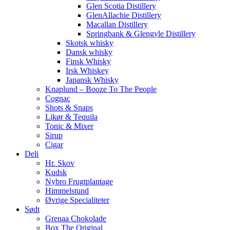
Glen Scotia Distillery
GlenAllachie Distillery
Macallan Distillery
Springbank & Glengyle Distillery
Skotsk whisky
Dansk whisky
Finsk Whisky
Irsk Whiskey
Japansk Whisky
Knaplund – Booze To The People
Cognac
Shots & Snaps
Likør & Tequila
Tonic & Mixer
Sirup
Cigar
Deli
Hr. Skov
Kudsk
Nybro Frugtplantage
Himmelstund
Øvrige Specialiteter
Sødt
Grenaa Chokolade
Box The Original