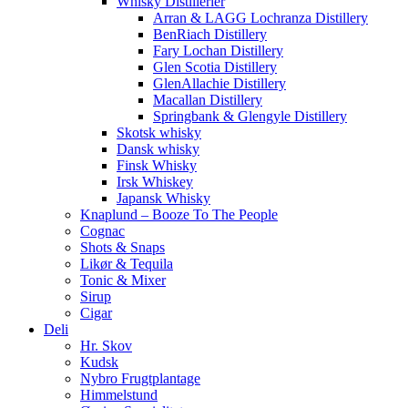
Whisky Distillerier
Arran & LAGG Lochranza Distillery
BenRiach Distillery
Fary Lochan Distillery
Glen Scotia Distillery
GlenAllachie Distillery
Macallan Distillery
Springbank & Glengyle Distillery
Skotsk whisky
Dansk whisky
Finsk Whisky
Irsk Whiskey
Japansk Whisky
Knaplund – Booze To The People
Cognac
Shots & Snaps
Likør & Tequila
Tonic & Mixer
Sirup
Cigar
Deli
Hr. Skov
Kudsk
Nybro Frugtplantage
Himmelstund