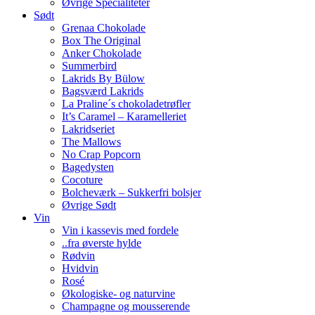
Øvrige Specialiteter
Sødt
Grenaa Chokolade
Box The Original
Anker Chokolade
Summerbird
Lakrids By Bülow
Bagsværd Lakrids
La Praline´s chokoladetrøfler
It’s Caramel – Karamelleriet
Lakridseriet
The Mallows
No Crap Popcorn
Bagedysten
Cocoture
Bolcheværk – Sukkerfri bolsjer
Øvrige Sødt
Vin
Vin i kassevis med fordele
..fra øverste hylde
Rødvin
Hvidvin
Rosé
Økologiske- og naturvine
Champagne og mousserende