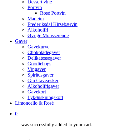
Dessert vine
Portvin
Rosé Portvin
Madeira
Frederiksdal Kirsebærvin
Alkoholfri
Øvrige Mousserende
Gaver
Gavekurve
Chokoladegaver
Delikatessegaver
Goodiebags
Vingaver
Spiritusgaver
Gin Gaveæsker
Alkoholfrigaver
Gavekort
Lykønskningskort
Limoncello & Rosé
0
was successfully added to your cart.