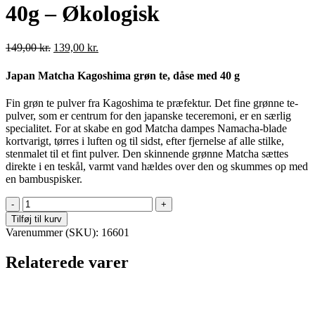
40g – Økologisk
Original
Current
149,00
kr.
139,00
kr.
price
price
was:
is:
Japan Matcha Kagoshima grøn te, dåse med 40 g
149,00 kr..
139,00 kr..
Fin grøn te pulver fra Kagoshima te præfektur.
Det fine grønne te-
pulver, som er centrum for den japanske teceremoni, er en særlig
specialitet.
For at skabe en god Matcha dampes Namacha-blade
kortvarigt, tørres i luften og til sidst, efter fjernelse af alle stilke,
stenmalet til et fint pulver.
Den skinnende grønne Matcha sættes
direkte i en teskål, varmt vand hældes over den og skummes op med
en bambuspisker.
Japan
Matcha
Tilføj til kurv
Kagoshima
Varenummer (SKU):
16601
-
40g
Relaterede varer
-
Økologisk
antal