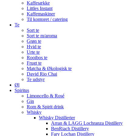
Kaffesække
Littles Instant
Kaffemaskiner
Til kontoret / catering
Te
Sort te
Sort te m/aroma
Grøn te
Hvid te
Urte te
Rooibos te
Frugt te
Matcha & Økologisk te
David Rio Chai
Te udstyr
Øl
Spiritus
Limoncello & Rosé
Gin
Rom & Spirit drink
Whisky
Whisky Distillerier
Arran & LAGG Lochranza Distillery
BenRiach Distillery
Fary Lochan Distillery