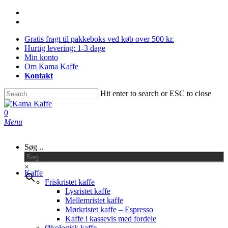
Skip
facebook
to
instagram
main
Gratis fragt til pakkeboks ved køb over 500 kr.
content
Hurtig levering: 1-3 dage
Min konto
Om Kama Kaffe
Kontakt
Hit enter to search or ESC to close
Close
Search
0
Menu
Søg ..
×
Kaffe
Friskristet kaffe
Lysristet kaffe
Mellemristet kaffe
Mørkristet kaffe – Espresso
Kaffe i kassevis med fordele
Økologisk kaffe