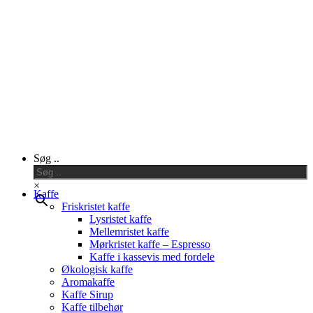
Close
Søg ..
Menu
×
Kaffe
Friskristet kaffe
Lysristet kaffe
Mellemristet kaffe
Mørkristet kaffe – Espresso
Kaffe i kassevis med fordele
Økologisk kaffe
Aromakaffe
Kaffe Sirup
Kaffe tilbehør