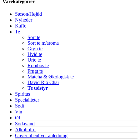
Varekategorier
Sæson/Højtid
Nyheder
Kaffe
Te
Sort te
Sort te m/aroma
Grøn te
Hvid te
Urte te
Rooibos te
Frugt te
Matcha & Økologisk te
David Rio Chai
Te udstyr
Spiritus
Specialiteter
Sødt
Vin
Øl
Sodavand
Alkoholfri
Gaver til enhver anledning