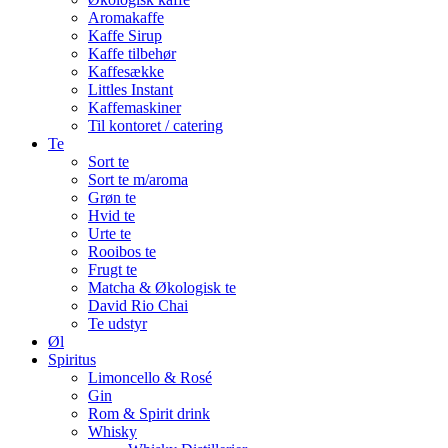
Aromakaffe
Kaffe Sirup
Kaffe tilbehør
Kaffesække
Littles Instant
Kaffemaskiner
Til kontoret / catering
Te
Sort te
Sort te m/aroma
Grøn te
Hvid te
Urte te
Rooibos te
Frugt te
Matcha & Økologisk te
David Rio Chai
Te udstyr
Øl
Spiritus
Limoncello & Rosé
Gin
Rom & Spirit drink
Whisky