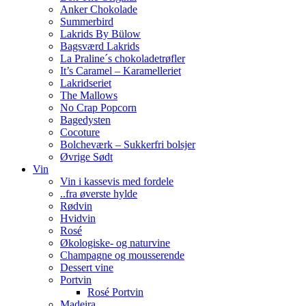
Anker Chokolade
Summerbird
Lakrids By Bülow
Bagsværd Lakrids
La Praline´s chokoladetrøfler
It’s Caramel – Karamelleriet
Lakridseriet
The Mallows
No Crap Popcorn
Bagedysten
Cocoture
Bolcheværk – Sukkerfri bolsjer
Øvrige Sødt
Vin
Vin i kassevis med fordele
..fra øverste hylde
Rødvin
Hvidvin
Rosé
Økologiske- og naturvine
Champagne og mousserende
Dessert vine
Portvin
Rosé Portvin
Madeira