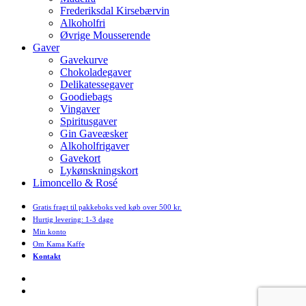
Frederiksdal Kirsebærvin
Alkoholfri
Øvrige Mousserende
Gaver
Gavekurve
Chokoladegaver
Delikatessegaver
Goodiebags
Vingaver
Spiritusgaver
Gin Gaveæsker
Alkoholfrigaver
Gavekort
Lykønskningskort
Limoncello & Rosé
Gratis fragt til pakkeboks ved køb over 500 kr.
Hurtig levering: 1-3 dage
Min konto
Om Kama Kaffe
Kontakt
facebook
instagram