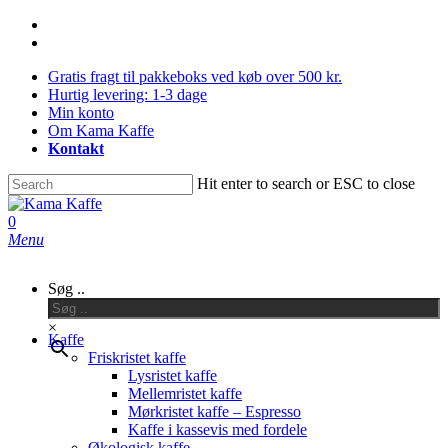
Skip
facebook
to
instagram
main
Gratis fragt til pakkeboks ved køb over 500 kr.
content
Hurtig levering: 1-3 dage
Min konto
Om Kama Kaffe
Kontakt
Hit enter to search or ESC to close
Close
Search
0
Menu
Søg ..
×
Kaffe
Friskristet kaffe
Lysristet kaffe
Mellemristet kaffe
Mørkristet kaffe – Espresso
Kaffe i kassevis med fordele
Økologisk kaffe