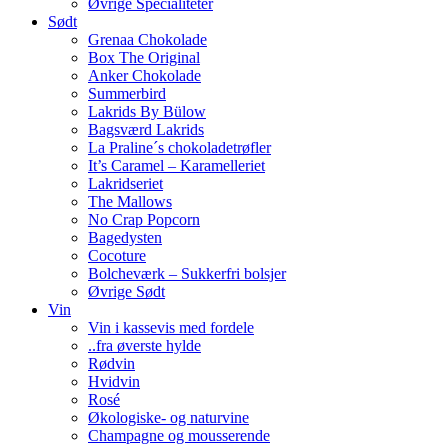
Øvrige Specialiteter
Sødt
Grenaa Chokolade
Box The Original
Anker Chokolade
Summerbird
Lakrids By Bülow
Bagsværd Lakrids
La Praline´s chokoladetrøfler
It’s Caramel – Karamelleriet
Lakridseriet
The Mallows
No Crap Popcorn
Bagedysten
Cocoture
Bolcheværk – Sukkerfri bolsjer
Øvrige Sødt
Vin
Vin i kassevis med fordele
..fra øverste hylde
Rødvin
Hvidvin
Rosé
Økologiske- og naturvine
Champagne og mousserende