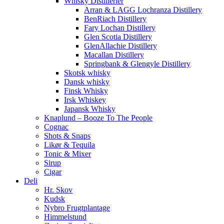
Whisky Distillerier
Arran & LAGG Lochranza Distillery
BenRiach Distillery
Fary Lochan Distillery
Glen Scotia Distillery
GlenAllachie Distillery
Macallan Distillery
Springbank & Glengyle Distillery
Skotsk whisky
Dansk whisky
Finsk Whisky
Irsk Whiskey
Japansk Whisky
Knaplund – Booze To The People
Cognac
Shots & Snaps
Likør & Tequila
Tonic & Mixer
Sirup
Cigar
Deli
Hr. Skov
Kudsk
Nybro Frugtplantage
Himmelstund