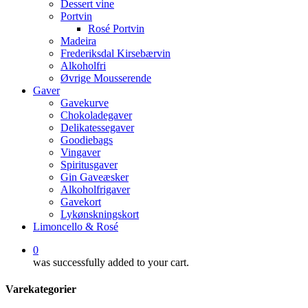
Dessert vine
Portvin
Rosé Portvin
Madeira
Frederiksdal Kirsebærvin
Alkoholfri
Øvrige Mousserende
Gaver
Gavekurve
Chokoladegaver
Delikatessegaver
Goodiebags
Vingaver
Spiritusgaver
Gin Gaveæsker
Alkoholfrigaver
Gavekort
Lykønskningskort
Limoncello & Rosé
0
was successfully added to your cart.
Varekategorier