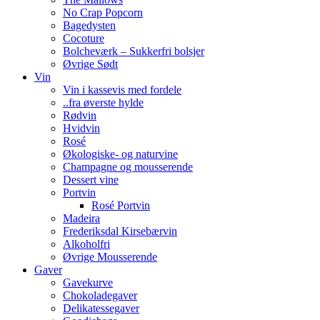
No Crap Popcorn
Bagedysten
Cocoture
Bolcheværk – Sukkerfri bolsjer
Øvrige Sødt
Vin
Vin i kassevis med fordele
..fra øverste hylde
Rødvin
Hvidvin
Rosé
Økologiske- og naturvine
Champagne og mousserende
Dessert vine
Portvin
Rosé Portvin
Madeira
Frederiksdal Kirsebærvin
Alkoholfri
Øvrige Mousserende
Gaver
Gavekurve
Chokoladegaver
Delikatessegaver