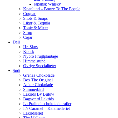
Japansk Whisky
Knaplund – Booze To The People
Cognac
Shots & Snaps
Likør & Tequila
Tonic & Mixer
Sirup
Cigar
Deli
Hr. Skov
Kudsk
Nybro Frugtplantage
Himmelstund
Øvrige Specialiteter
Sødt
Grenaa Chokolade
Box The Original
Anker Chokolade
Summerbird
Lakrids By Bülow
Bagsværd Lakrids
La Praline´s chokoladetrøfler
It’s Caramel – Karamelleriet
Lakridseriet
The Mallows