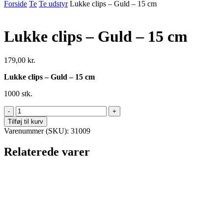
Forside
Te
Te udstyr
Lukke clips – Guld – 15 cm
Lukke clips – Guld – 15 cm
179,00
kr.
Lukke clips – Guld – 15 cm
1000 stk.
Lukke
clips
Tilføj til kurv
–
Varenummer (SKU):
31009
Guld
–
Relaterede varer
15
cm
antal