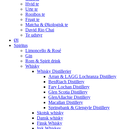
Hvid te
Urte te
Rooibos te
Frugt te
Matcha & Økologisk te
David Rio Chai
Te udstyr
Øl
Spiritus
Limoncello & Rosé
Gin
Rom & Spirit drink
Whisky
Whisky Distillerier
Arran & LAGG Lochranza Distillery
BenRiach Distillery
Fary Lochan Distillery
Glen Scotia Distillery
GlenAllachie Distillery
Macallan Distillery
Springbank & Glengyle Distillery
Skotsk whisky
Dansk whisky
Finsk Whisky
Irsk Whiskey