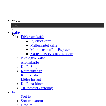
Close
Søg ..
Menu
×
Kaffe
Friskristet kaffe
Lysristet kaffe
Mellemristet kaffe
Mørkristet kaffe – Espresso
Kaffe i kassevis med fordele
Økologisk kaffe
Aromakaffe
Kaffe Sirup
Kaffe tilbehør
Kaffesække
Littles Instant
Kaffemaskiner
Til kontoret / catering
Te
Sort te
Sort te m/aroma
Grøn te