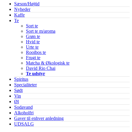
Sæson/Højtid
Nyheder
Kaffe
Te
Sort te
Sort te m/aroma
Grøn te
Hvid te
Urte te
Rooibos te
Frugt te
Matcha & Økologisk te
David Rio Chai
Te udstyr
Spiritus
Specialiteter
Sødt
Vin
Øl
Sodavand
Alkoholfri
Gaver til enhver anledning
UDSALG