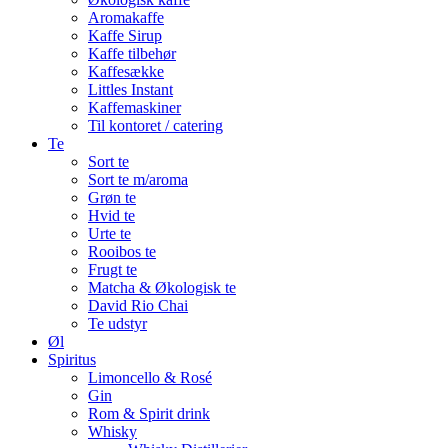
Aromakaffe
Kaffe Sirup
Kaffe tilbehør
Kaffesække
Littles Instant
Kaffemaskiner
Til kontoret / catering
Te
Sort te
Sort te m/aroma
Grøn te
Hvid te
Urte te
Rooibos te
Frugt te
Matcha & Økologisk te
David Rio Chai
Te udstyr
Øl
Spiritus
Limoncello & Rosé
Gin
Rom & Spirit drink
Whisky