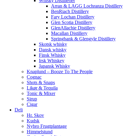
Whisky Distillerier
Arran & LAGG Lochranza Distillery
BenRiach Distillery
Fary Lochan Distillery
Glen Scotia Distillery
GlenAllachie Distillery
Macallan Distillery
Springbank & Glengyle Distillery
Skotsk whisky
Dansk whisky
Finsk Whisky
Irsk Whiskey
Japansk Whisky
Knaplund – Booze To The People
Cognac
Shots & Snaps
Likør & Tequila
Tonic & Mixer
Sirup
Cigar
Deli
Hr. Skov
Kudsk
Nybro Frugtplantage
Himmelstund