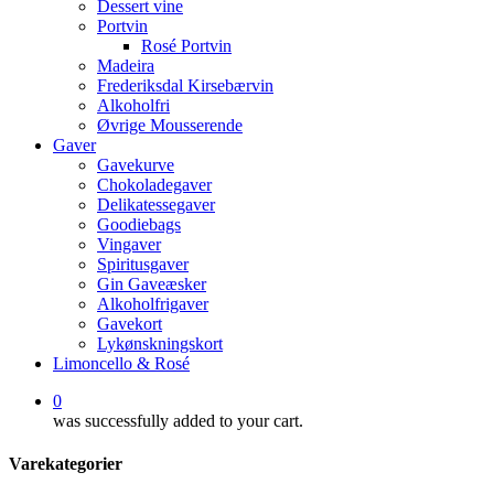
Dessert vine
Portvin
Rosé Portvin
Madeira
Frederiksdal Kirsebærvin
Alkoholfri
Øvrige Mousserende
Gaver
Gavekurve
Chokoladegaver
Delikatessegaver
Goodiebags
Vingaver
Spiritusgaver
Gin Gaveæsker
Alkoholfrigaver
Gavekort
Lykønskningskort
Limoncello & Rosé
0
was successfully added to your cart.
Varekategorier