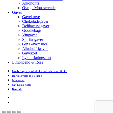
Alkoholfri
Øvrige Mousserende
Gaver
Gavekurve
Chokoladegaver
Delikatessegaver
Goodiebags
Vingaver
Spiritusgaver
Gin Gaveæsker
Alkoholfrigaver
Gavekort
Lykønskningskort
Limoncello & Rosé
Gratis fragt til pakkeboks ved køb over 500 kr.
Hurtig levering: 1-3 dage
Min konto
Om Kama Kaffe
Kontakt
facebook
instagram