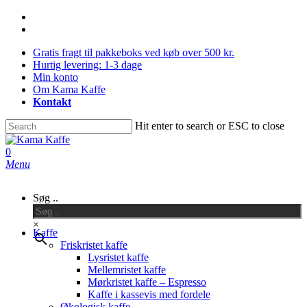
Skip
facebook
to
instagram
main
Gratis fragt til pakkeboks ved køb over 500 kr.
content
Hurtig levering: 1-3 dage
Min konto
Om Kama Kaffe
Kontakt
Hit enter to search or ESC to close
Close
Search
0
Menu
Søg ..
×
Kaffe
Friskristet kaffe
Lysristet kaffe
Mellemristet kaffe
Mørkristet kaffe – Espresso
Kaffe i kassevis med fordele
Økologisk kaffe