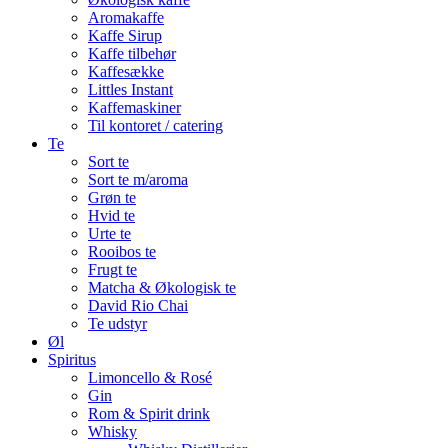
Aromakaffe
Kaffe Sirup
Kaffe tilbehør
Kaffesække
Littles Instant
Kaffemaskiner
Til kontoret / catering
Te
Sort te
Sort te m/aroma
Grøn te
Hvid te
Urte te
Rooibos te
Frugt te
Matcha & Økologisk te
David Rio Chai
Te udstyr
Øl
Spiritus
Limoncello & Rosé
Gin
Rom & Spirit drink
Whisky