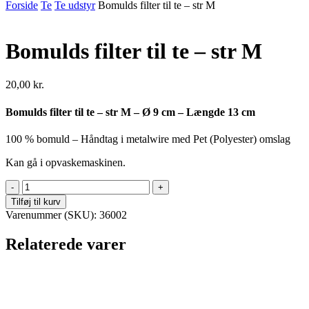
Forside
Te
Te udstyr
Bomulds filter til te – str M
Bomulds filter til te – str M
20,00
kr.
Bomulds filter til te – str M – Ø 9 cm – Længde 13 cm
100 % bomuld – Håndtag i metalwire med Pet (Polyester) omslag
Kan gå i opvaskemaskinen.
Bomulds
filter
Tilføj til kurv
til
Varenummer (SKU):
36002
te
-
Relaterede varer
str
M
antal