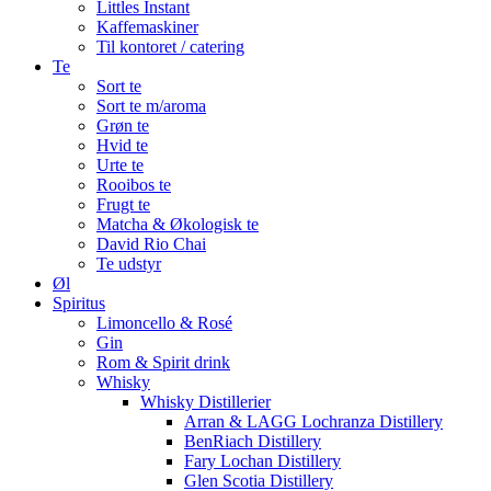
Littles Instant
Kaffemaskiner
Til kontoret / catering
Te
Sort te
Sort te m/aroma
Grøn te
Hvid te
Urte te
Rooibos te
Frugt te
Matcha & Økologisk te
David Rio Chai
Te udstyr
Øl
Spiritus
Limoncello & Rosé
Gin
Rom & Spirit drink
Whisky
Whisky Distillerier
Arran & LAGG Lochranza Distillery
BenRiach Distillery
Fary Lochan Distillery
Glen Scotia Distillery