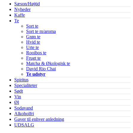
Sæson/Højtid
Nyheder
Kaffe
Te
Sort te
Sort te m/aroma
Grøn te
Hvid te
Urte te
Rooibos te
Frugt te
Matcha & Økologisk te
David Rio Chai
Te udstyr
Spiritus
Specialiteter
Sødt
Vin
Øl
Sodavand
Alkoholfri
Gaver til enhver anledning
UDSALG