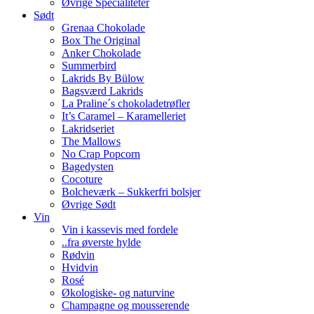
Øvrige Specialiteter
Sødt
Grenaa Chokolade
Box The Original
Anker Chokolade
Summerbird
Lakrids By Bülow
Bagsværd Lakrids
La Praline´s chokoladetrøfler
It’s Caramel – Karamelleriet
Lakridseriet
The Mallows
No Crap Popcorn
Bagedysten
Cocoture
Bolcheværk – Sukkerfri bolsjer
Øvrige Sødt
Vin
Vin i kassevis med fordele
..fra øverste hylde
Rødvin
Hvidvin
Rosé
Økologiske- og naturvine
Champagne og mousserende