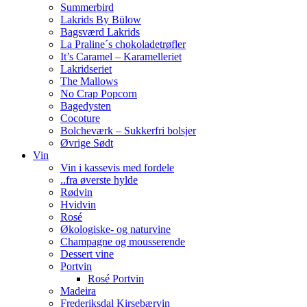
Summerbird
Lakrids By Bülow
Bagsværd Lakrids
La Praline´s chokoladetrøfler
It’s Caramel – Karamelleriet
Lakridseriet
The Mallows
No Crap Popcorn
Bagedysten
Cocoture
Bolcheværk – Sukkerfri bolsjer
Øvrige Sødt
Vin
Vin i kassevis med fordele
..fra øverste hylde
Rødvin
Hvidvin
Rosé
Økologiske- og naturvine
Champagne og mousserende
Dessert vine
Portvin
Rosé Portvin
Madeira
Frederiksdal Kirsebærvin