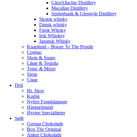
GlenAllachie Distillery
Macallan Distillery
Springbank & Glengyle Distillery
Skotsk whisky
Dansk whisky
Finsk Whisky
Irsk Whiskey
Japansk Whisky
Knaplund – Booze To The People
Cognac
Shots & Snaps
Likør & Tequila
Tonic & Mixer
Sirup
Cigar
Deli
Hr. Skov
Kudsk
Nybro Frugtplantage
Himmelstund
Øvrige Specialiteter
Sødt
Grenaa Chokolade
Box The Original
Anker Chokolade