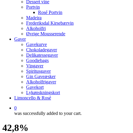
Dessert vine
Portvin
Rosé Portvin
Madeira
Frederiksdal Kirsebærvin
Alkoholfri
Øvrige Mousserende
Gaver
Gavekurve
Chokoladegaver
Delikatessegaver
Goodiebags
Vingaver
Spiritusgaver
Gin Gaveæsker
Alkoholfrigaver
Gavekort
Lykønskningskort
Limoncello & Rosé
0
was successfully added to your cart.
42,8%