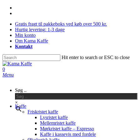
Skip
facebook
Close
to
instagram
main
Menu
Gratis fragt til pakkeboks ved køb over 500 kr.
content
Hurtig levering: 1-3 dage
Min konto
Om Kama Kaffe
Kontakt
Hit enter to search or ESC to close
Close
Search
0
Menu
Søg ..
×
Kaffe
Friskristet kaffe
Lysristet kaffe
Mellemristet kaffe
Mørkristet kaffe – Espresso
Kaffe i kassevis med fordele
Økologisk kaffe