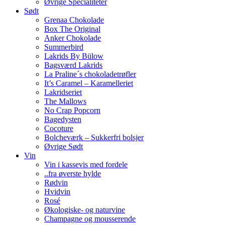
Øvrige Specialiteter
Sødt
Grenaa Chokolade
Box The Original
Anker Chokolade
Summerbird
Lakrids By Bülow
Bagsværd Lakrids
La Praline´s chokoladetrøfler
It’s Caramel – Karamelleriet
Lakridseriet
The Mallows
No Crap Popcorn
Bagedysten
Cocoture
Bolcheværk – Sukkerfri bolsjer
Øvrige Sødt
Vin
Vin i kassevis med fordele
..fra øverste hylde
Rødvin
Hvidvin
Rosé
Økologiske- og naturvine
Champagne og mousserende