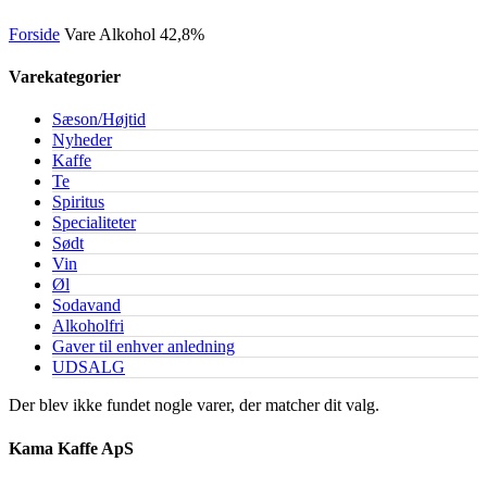
Forside
Vare Alkohol
42,8%
Varekategorier
Sæson/Højtid
Nyheder
Kaffe
Te
Spiritus
Specialiteter
Sødt
Vin
Øl
Sodavand
Alkoholfri
Gaver til enhver anledning
UDSALG
Der blev ikke fundet nogle varer, der matcher dit valg.
Kama Kaffe ApS