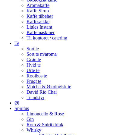
Aromakaffe
Kaffe Sirup
Kaffe tilbehør
Kaffesække
Littles Instant
Kaffemaskiner
Til kontoret / catering
Te
Sort te
Sort te m/aroma
Grøn te
Hvid te
Urte te
Rooibos te
Frugt te
Matcha & Økologisk te
David Rio Chai
Te udstyr
Øl
Spiritus
Limoncello & Rosé
Gin
Rom & Spirit drink
Whisky