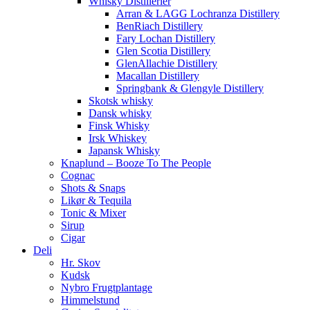
Whisky Distillerier
Arran & LAGG Lochranza Distillery
BenRiach Distillery
Fary Lochan Distillery
Glen Scotia Distillery
GlenAllachie Distillery
Macallan Distillery
Springbank & Glengyle Distillery
Skotsk whisky
Dansk whisky
Finsk Whisky
Irsk Whiskey
Japansk Whisky
Knaplund – Booze To The People
Cognac
Shots & Snaps
Likør & Tequila
Tonic & Mixer
Sirup
Cigar
Deli
Hr. Skov
Kudsk
Nybro Frugtplantage
Himmelstund