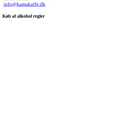
info@kamakaffe.dk
Køb af alkohol regler
Søg ..
×
Kaffe
Te
Friskristet kaffe