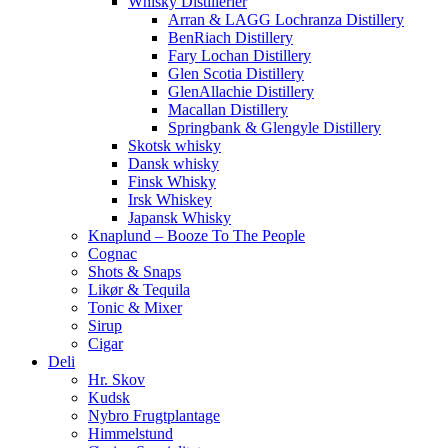
Whisky Distillerier
Arran & LAGG Lochranza Distillery
BenRiach Distillery
Fary Lochan Distillery
Glen Scotia Distillery
GlenAllachie Distillery
Macallan Distillery
Springbank & Glengyle Distillery
Skotsk whisky
Dansk whisky
Finsk Whisky
Irsk Whiskey
Japansk Whisky
Knaplund – Booze To The People
Cognac
Shots & Snaps
Likør & Tequila
Tonic & Mixer
Sirup
Cigar
Deli
Hr. Skov
Kudsk
Nybro Frugtplantage
Himmelstund