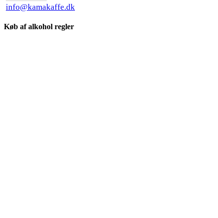
info@kamakaffe.dk
Køb af alkohol regler
Søg ..
×
Kaffe
Te
Friskristet kaffe