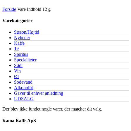
Forside
Vare Indhold
12 g
Varekategorier
Sæson/Højtid
Nyheder
Kaffe
Te
Spiritus
Specialiteter
Sødt
Vin
Øl
Sodavand
Alkoholfri
Gaver til enhver anledning
UDSALG
Der blev ikke fundet nogle varer, der matcher dit valg.
Kama Kaffe ApS