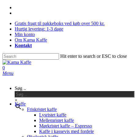
Skip
facebook
Close
to
instagram
main
Menu
Gratis fragt til pakkeboks ved køb over 500 kr.
content
Hurtig levering: 1-3 dage
Min konto
Om Kama Kaffe
Kontakt
Hit enter to search or ESC to close
Close
Search
0
Menu
Søg ..
×
Kaffe
Friskristet kaffe
Lysristet kaffe
Mellemristet kaffe
Mørkristet kaffe – Espresso
Kaffe i kassevis med fordele
Økologisk kaffe