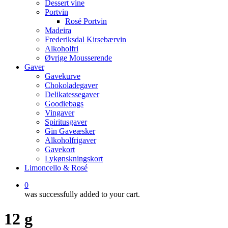
Dessert vine
Portvin
Rosé Portvin
Madeira
Frederiksdal Kirsebærvin
Alkoholfri
Øvrige Mousserende
Gaver
Gavekurve
Chokoladegaver
Delikatessegaver
Goodiebags
Vingaver
Spiritusgaver
Gin Gaveæsker
Alkoholfrigaver
Gavekort
Lykønskningskort
Limoncello & Rosé
0
was successfully added to your cart.
12 g