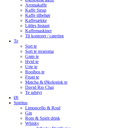
Aromakaffe
Kaffe Sirup
Kaffe tilbehør
Kaffesække
Littles Instant
Kaffemaskiner
Til kontoret / catering
Te
Sort te
Sort te m/aroma
Grøn te
Hvid te
Urte te
Rooibos te
Frugt te
Matcha & Økologisk te
David Rio Chai
Te udstyr
Øl
Spiritus
Limoncello & Rosé
Gin
Rom & Spirit drink
Whisky