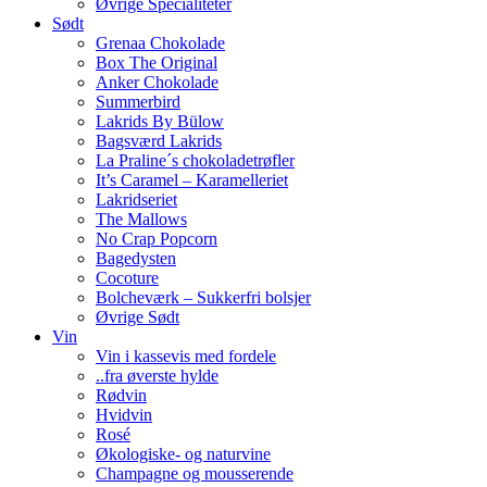
Øvrige Specialiteter
Sødt
Grenaa Chokolade
Box The Original
Anker Chokolade
Summerbird
Lakrids By Bülow
Bagsværd Lakrids
La Praline´s chokoladetrøfler
It’s Caramel – Karamelleriet
Lakridseriet
The Mallows
No Crap Popcorn
Bagedysten
Cocoture
Bolcheværk – Sukkerfri bolsjer
Øvrige Sødt
Vin
Vin i kassevis med fordele
..fra øverste hylde
Rødvin
Hvidvin
Rosé
Økologiske- og naturvine
Champagne og mousserende