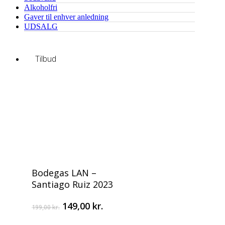
Alkoholfri
Gaver til enhver anledning
UDSALG
Tilbud
Tilføj Til Kurv
Bodegas LAN –
Santiago Ruiz 2023
Original
Current
149,00
kr.
199,00
kr.
price
price