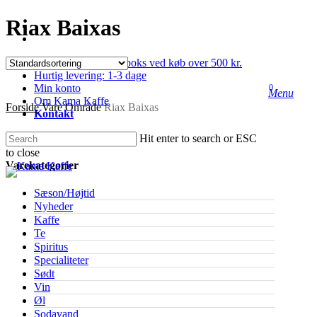
Skip
Riax Baixas
facebook
to
instagram
main
content
Gratis fragt til pakkeboks ved køb over 500 kr.
Hurtig levering: 1-3 dage
Min konto
0
Menu
Om Kama Kaffe
Forside
Vare Område
Riax Baixas
Kontakt
Hit enter to search or ESC
to close
Close
Varekategorier
Search
Sæson/Højtid
Nyheder
Kaffe
Te
Spiritus
Specialiteter
Sødt
Vin
Øl
Sodavand