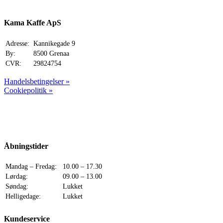
was:
is:
199,00 kr..
149,00 kr..
Kama Kaffe ApS
Adresse:
Kannikegade 9
By:
8500 Grenaa
CVR:
29824754
Handelsbetingelser »
Cookiepolitik »
Åbningstider
Mandag – Fredag:
10.00 – 17.30
Lørdag:
09.00 – 13.00
Søndag:
Lukket
Helligedage:
Lukket
Kundeservice