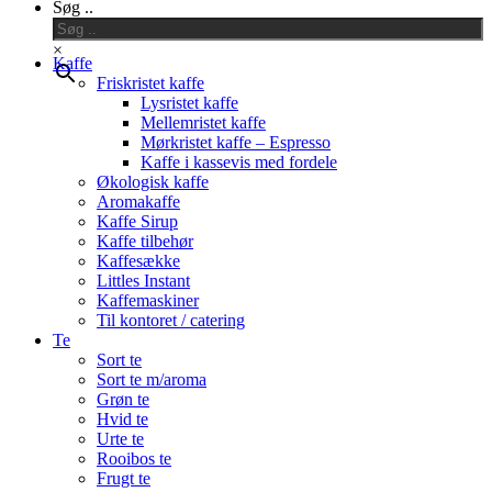
Søg ..
Menu
×
Kaffe
Friskristet kaffe
Lysristet kaffe
Mellemristet kaffe
Mørkristet kaffe – Espresso
Kaffe i kassevis med fordele
Økologisk kaffe
Aromakaffe
Kaffe Sirup
Kaffe tilbehør
Kaffesække
Littles Instant
Kaffemaskiner
Til kontoret / catering
Te
Sort te
Sort te m/aroma
Grøn te
Hvid te
Urte te
Rooibos te
Frugt te