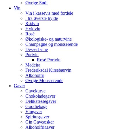
Øvrige Sødt
Vin
Vin i kassevis med fordele
..fra øverste hylde
Rødvin
Hvidvin
Rosé
Økologiske- og naturvine
Champagne og mousserende
Dessert vine
Portvin
Rosé Portvin
Madeira
Frederiksdal Kirsebærvin
Alkoholfri
Øvrige Mousserende
Gaver
Gavekurve
Chokoladegaver
Delikatessegaver
Goodiebags
Vingaver
Spiritusgaver
Gin Gaveæsker
Alkoholfrigaver