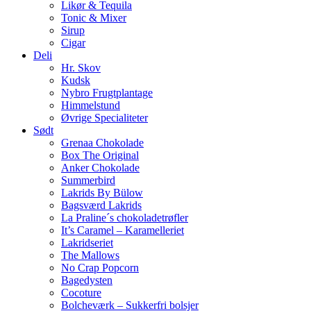
Likør & Tequila
Tonic & Mixer
Sirup
Cigar
Deli
Hr. Skov
Kudsk
Nybro Frugtplantage
Himmelstund
Øvrige Specialiteter
Sødt
Grenaa Chokolade
Box The Original
Anker Chokolade
Summerbird
Lakrids By Bülow
Bagsværd Lakrids
La Praline´s chokoladetrøfler
It’s Caramel – Karamelleriet
Lakridseriet
The Mallows
No Crap Popcorn
Bagedysten
Cocoture
Bolcheværk – Sukkerfri bolsjer