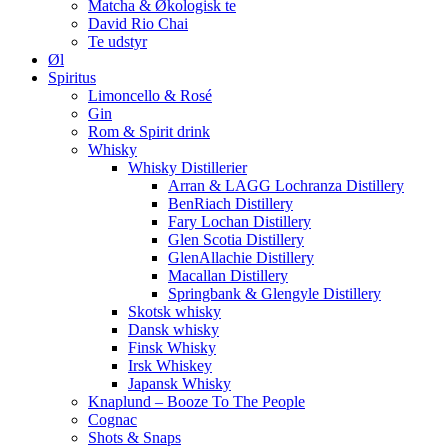
Matcha & Økologisk te
David Rio Chai
Te udstyr
Øl
Spiritus
Limoncello & Rosé
Gin
Rom & Spirit drink
Whisky
Whisky Distillerier
Arran & LAGG Lochranza Distillery
BenRiach Distillery
Fary Lochan Distillery
Glen Scotia Distillery
GlenAllachie Distillery
Macallan Distillery
Springbank & Glengyle Distillery
Skotsk whisky
Dansk whisky
Finsk Whisky
Irsk Whiskey
Japansk Whisky
Knaplund – Booze To The People
Cognac
Shots & Snaps