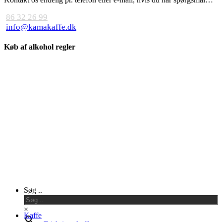
86 32 26 99
info@kamakaffe.dk
Køb af alkohol regler
Close
Søg ..
Menu
×
Kaffe