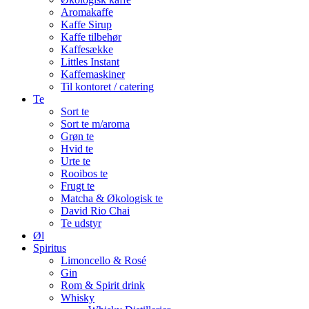
Aromakaffe
Kaffe Sirup
Kaffe tilbehør
Kaffesække
Littles Instant
Kaffemaskiner
Til kontoret / catering
Te
Sort te
Sort te m/aroma
Grøn te
Hvid te
Urte te
Rooibos te
Frugt te
Matcha & Økologisk te
David Rio Chai
Te udstyr
Øl
Spiritus
Limoncello & Rosé
Gin
Rom & Spirit drink
Whisky