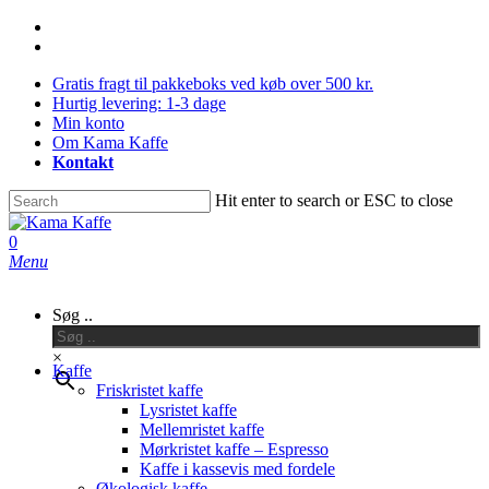
Skip
facebook
to
instagram
main
Gratis fragt til pakkeboks ved køb over 500 kr.
content
Hurtig levering: 1-3 dage
Min konto
Om Kama Kaffe
Kontakt
Hit enter to search or ESC to close
Close
Search
0
Menu
Søg ..
×
Kaffe
Friskristet kaffe
Lysristet kaffe
Mellemristet kaffe
Mørkristet kaffe – Espresso
Kaffe i kassevis med fordele
Økologisk kaffe