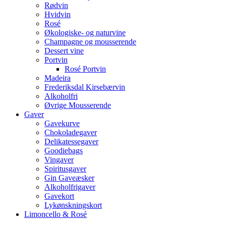
Rødvin
Hvidvin
Rosé
Økologiske- og naturvine
Champagne og mousserende
Dessert vine
Portvin
Rosé Portvin
Madeira
Frederiksdal Kirsebærvin
Alkoholfri
Øvrige Mousserende
Gaver
Gavekurve
Chokoladegaver
Delikatessegaver
Goodiebags
Vingaver
Spiritusgaver
Gin Gaveæsker
Alkoholfrigaver
Gavekort
Lykønskningskort
Limoncello & Rosé