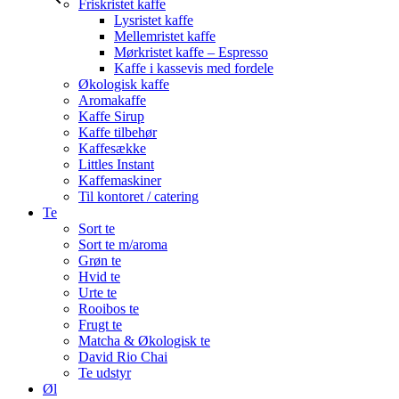
Friskristet kaffe
Lysristet kaffe
Mellemristet kaffe
Mørkristet kaffe – Espresso
Kaffe i kassevis med fordele
Økologisk kaffe
Aromakaffe
Kaffe Sirup
Kaffe tilbehør
Kaffesække
Littles Instant
Kaffemaskiner
Til kontoret / catering
Te
Sort te
Sort te m/aroma
Grøn te
Hvid te
Urte te
Rooibos te
Frugt te
Matcha & Økologisk te
David Rio Chai
Te udstyr
Øl