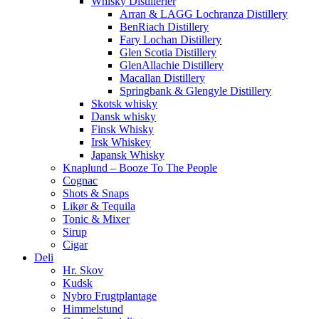
Whisky Distillerier
Arran & LAGG Lochranza Distillery
BenRiach Distillery
Fary Lochan Distillery
Glen Scotia Distillery
GlenAllachie Distillery
Macallan Distillery
Springbank & Glengyle Distillery
Skotsk whisky
Dansk whisky
Finsk Whisky
Irsk Whiskey
Japansk Whisky
Knaplund – Booze To The People
Cognac
Shots & Snaps
Likør & Tequila
Tonic & Mixer
Sirup
Cigar
Deli
Hr. Skov
Kudsk
Nybro Frugtplantage
Himmelstund