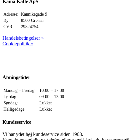
600,00 kr..
479,00 kr..
Kama Kaffe ApS
Adresse:
Kannikegade 9
By:
8500 Grenaa
CVR:
29824754
Handelsbetingelser »
Cookiepolitik »
Åbningstider
Mandag – Fredag:
10.00 – 17.30
Lørdag:
09.00 – 13.00
Søndag:
Lukket
Helligedage:
Lukket
Kundeservice
Vi har ydet høj kundeservice siden 1968.
Kontakt os endelig pr. telefon eller e-mail, hvis du har spørgsmål…