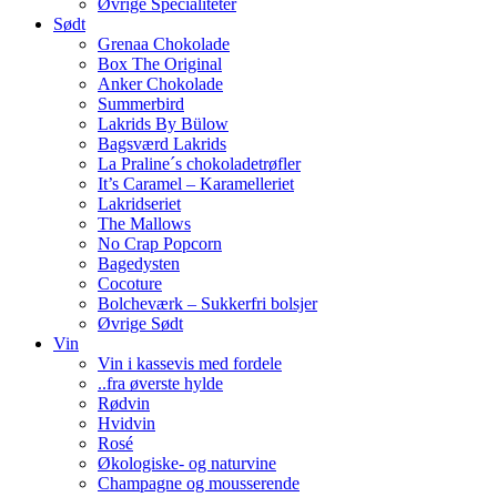
Øvrige Specialiteter
Sødt
Grenaa Chokolade
Box The Original
Anker Chokolade
Summerbird
Lakrids By Bülow
Bagsværd Lakrids
La Praline´s chokoladetrøfler
It’s Caramel – Karamelleriet
Lakridseriet
The Mallows
No Crap Popcorn
Bagedysten
Cocoture
Bolcheværk – Sukkerfri bolsjer
Øvrige Sødt
Vin
Vin i kassevis med fordele
..fra øverste hylde
Rødvin
Hvidvin
Rosé
Økologiske- og naturvine
Champagne og mousserende