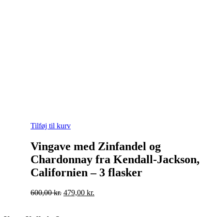
Tilføj til kurv
Vingave med Zinfandel og
Chardonnay fra Kendall-Jackson,
Californien – 3 flasker
Original
Current
600,00
kr.
479,00
kr.
price
price
was:
is: