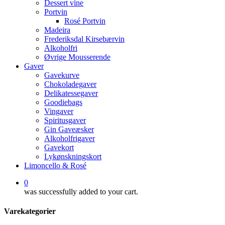
Dessert vine
Portvin
Rosé Portvin
Madeira
Frederiksdal Kirsebærvin
Alkoholfri
Øvrige Mousserende
Gaver
Gavekurve
Chokoladegaver
Delikatessegaver
Goodiebags
Vingaver
Spiritusgaver
Gin Gaveæsker
Alkoholfrigaver
Gavekort
Lykønskningskort
Limoncello & Rosé
0
was successfully added to your cart.
Varekategorier