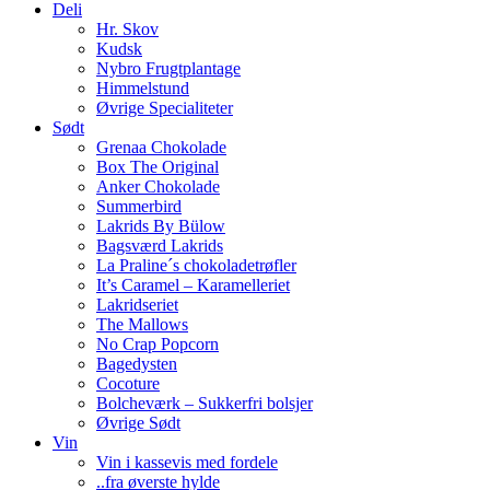
Deli
Hr. Skov
Kudsk
Nybro Frugtplantage
Himmelstund
Øvrige Specialiteter
Sødt
Grenaa Chokolade
Box The Original
Anker Chokolade
Summerbird
Lakrids By Bülow
Bagsværd Lakrids
La Praline´s chokoladetrøfler
It’s Caramel – Karamelleriet
Lakridseriet
The Mallows
No Crap Popcorn
Bagedysten
Cocoture
Bolcheværk – Sukkerfri bolsjer
Øvrige Sødt
Vin
Vin i kassevis med fordele
..fra øverste hylde