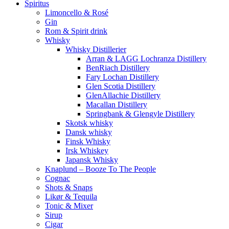
Spiritus
Limoncello & Rosé
Gin
Rom & Spirit drink
Whisky
Whisky Distillerier
Arran & LAGG Lochranza Distillery
BenRiach Distillery
Fary Lochan Distillery
Glen Scotia Distillery
GlenAllachie Distillery
Macallan Distillery
Springbank & Glengyle Distillery
Skotsk whisky
Dansk whisky
Finsk Whisky
Irsk Whiskey
Japansk Whisky
Knaplund – Booze To The People
Cognac
Shots & Snaps
Likør & Tequila
Tonic & Mixer
Sirup
Cigar