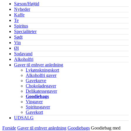
Sæson/Højtid
Nyheder
Kaffe
Te
Spiritus
Specialiteter
Sødt
Vin
Øl
Sodavand
Alkoholfri
Gaver til enhver anledning
Lykønskningskort
Alkoholfri gaver
Gavekurve
Chokoladegaver
Delikatessegaver
Goodiebags
Vingaver
Spiritusgaver
Gavekort
UDSALG
Forside
Gaver til enhver anledning
Goodiebags
Goodiebag med