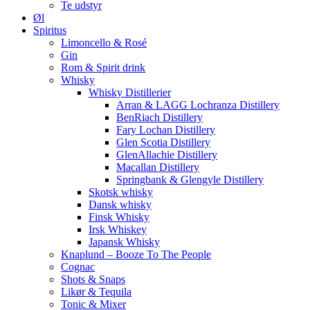
Te udstyr
Øl
Spiritus
Limoncello & Rosé
Gin
Rom & Spirit drink
Whisky
Whisky Distillerier
Arran & LAGG Lochranza Distillery
BenRiach Distillery
Fary Lochan Distillery
Glen Scotia Distillery
GlenAllachie Distillery
Macallan Distillery
Springbank & Glengyle Distillery
Skotsk whisky
Dansk whisky
Finsk Whisky
Irsk Whiskey
Japansk Whisky
Knaplund – Booze To The People
Cognac
Shots & Snaps
Likør & Tequila
Tonic & Mixer