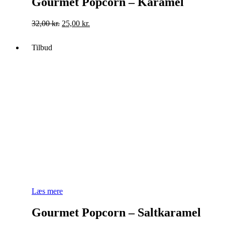
Gourmet Popcorn – Karamel
Original
Current
32,00
kr.
25,00
kr.
price
price
was:
is:
Tilbud
32,00 kr..
25,00 kr..
Læs mere
Gourmet Popcorn – Saltkaramel