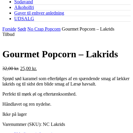
Sodavand
Alkoholfri
Gaver til enhver anledning
UDSALG
Forside
Sødt
No Crap Popcorn
Gourmet Popcorn – Lakrids
Tilbud
Gourmet Popcorn – Lakrids
Original
Current
32,00
kr.
25,00
kr.
price
price
Sprød sød karamel som efterfølges af en spændende smag af lækker
was:
is:
lakrids og til sidst den blide smag af Læsø havsalt.
32,00 kr..
25,00 kr..
Perfekt til mørk øl og eftertænksomhed.
Håndlavet og ren nydelse.
Ikke på lager
Varenummer (SKU):
NC Lakrids