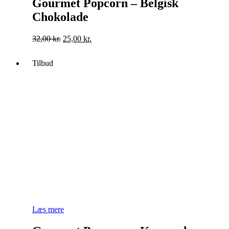
Gourmet Popcorn – Belgisk
Chokolade
Original
Current
32,00
kr.
25,00
kr.
price
price
was:
is:
Tilbud
32,00 kr..
25,00 kr..
Læs mere