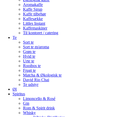
Aromakaffe
Kaffe Sirup
Kaffe tilbehør
Kaffesække
Littles Instant
Kaffemaskiner
Til kontoret / catering
Te
Sort te
Sort te m/aroma
Grøn te
Hvid te
Urte te
Rooibos te
Frugt te
Matcha & Økologisk te
David Rio Chai
Te udstyr
Øl
Spiritus
Limoncello & Rosé
Gin
Rom & Spirit drink
Whisky