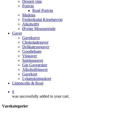
Dessert vine
Portvin
Rosé Portvin
Madeira
Frederiksdal Kirsebærvin
Alkoholfri
Øvrige Mousserende
Gaver
Gavekurve
Chokoladegaver
Delikatessegaver
Goodiebags
Vingaver
Spiritusgaver
Gin Gaveæsker
Alkoholfrigaver
Gavekort
Lykønskningskort
Limoncello & Rosé
0
was successfully added to your cart.
Varekategorier