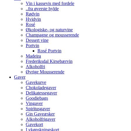
Vin i kassevis med fordele
..fra øverste hylde
Rødvin
Hvidvin
Rosé
Økologiske- og naturvine
Champagne og mousserende
Dessert vine
Portvin
Rosé Portvin
Madeira
Frederiksdal Kirsebærvin
Alkoholfri
Øvrige Mousserende
Gaver
Gavekurve
Chokoladegaver
Delikatessegaver
Goodiebags
Vingaver
Spiritusgaver
Gin Gaveæsker
Alkoholfrigaver
Gavekort
Lykønskningskort