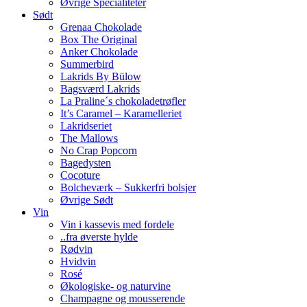
Øvrige Specialiteter
Sødt
Grenaa Chokolade
Box The Original
Anker Chokolade
Summerbird
Lakrids By Bülow
Bagsværd Lakrids
La Praline´s chokoladetrøfler
It’s Caramel – Karamelleriet
Lakridseriet
The Mallows
No Crap Popcorn
Bagedysten
Cocoture
Bolcheværk – Sukkerfri bolsjer
Øvrige Sødt
Vin
Vin i kassevis med fordele
..fra øverste hylde
Rødvin
Hvidvin
Rosé
Økologiske- og naturvine
Champagne og mousserende