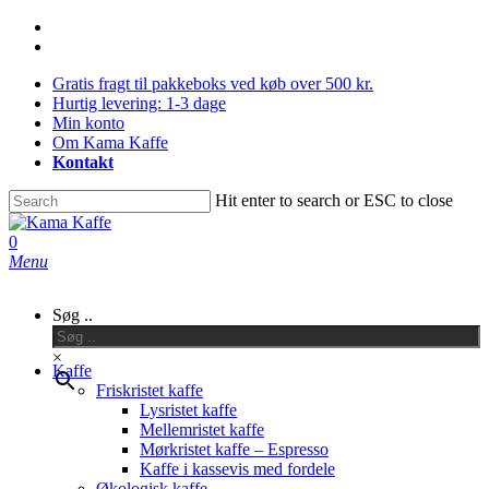
Skip
facebook
to
instagram
main
Gratis fragt til pakkeboks ved køb over 500 kr.
content
Hurtig levering: 1-3 dage
Min konto
Om Kama Kaffe
Kontakt
Hit enter to search or ESC to close
Close
Search
0
Menu
Søg ..
×
Kaffe
Friskristet kaffe
Lysristet kaffe
Mellemristet kaffe
Mørkristet kaffe – Espresso
Kaffe i kassevis med fordele
Økologisk kaffe