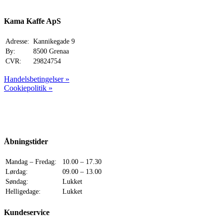
price
price
was:
is:
32,00 kr..
25,00 kr..
Kama Kaffe ApS
Adresse:
Kannikegade 9
By:
8500 Grenaa
CVR:
29824754
Handelsbetingelser »
Cookiepolitik »
Åbningstider
Mandag – Fredag:
10.00 – 17.30
Lørdag:
09.00 – 13.00
Søndag:
Lukket
Helligedage:
Lukket
Kundeservice