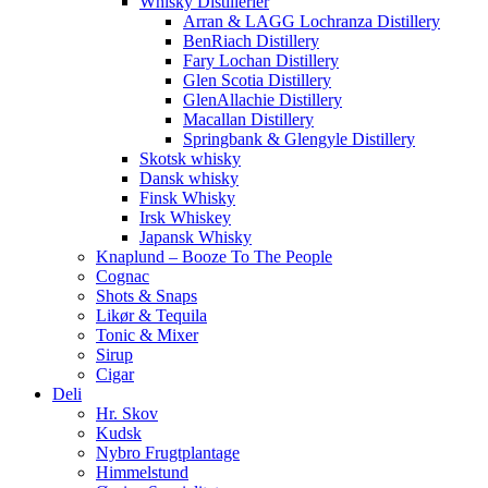
Whisky Distillerier
Arran & LAGG Lochranza Distillery
BenRiach Distillery
Fary Lochan Distillery
Glen Scotia Distillery
GlenAllachie Distillery
Macallan Distillery
Springbank & Glengyle Distillery
Skotsk whisky
Dansk whisky
Finsk Whisky
Irsk Whiskey
Japansk Whisky
Knaplund – Booze To The People
Cognac
Shots & Snaps
Likør & Tequila
Tonic & Mixer
Sirup
Cigar
Deli
Hr. Skov
Kudsk
Nybro Frugtplantage
Himmelstund