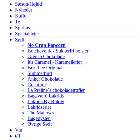
Sæson/Højtid
Nyheder
Kaffe
Te
Spiritus
Specialiteter
Sødt
No Crap Popcorn
Bolcheværk - Sukkerfri bolsjer
Grenaa Chokolade
It's Caramel - Karamelleriet
Box The Original
Summerbird
Anker Chokolade
Cocoture
La Praline´s chokoladetrøfler
Bagsværd Lakrids
Lakrids By Bülow
Lakridseriet
The Mallows
Bagedysten
Øvrige Sødt
Vin
Øl