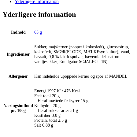
Yderligere information
Yderligere information
Indhold
65 g
Sukker, majskerner (poppet i kokosfedt), glucosesirup,
kokosfedt, SMØR(FLØDE, MÆLKEsyrekultur), vand,
Ingredienser
havsalt, 0,8 % lakridspulver, hævemiddel: natron.
vaniljesukker, Emulgator SOJALECITIN)
Allergener
Kan indeholde upoppede kerner og spor af MANDEL
Energi 1997 kJ / 476 Kcal
Fedt total 20 g
– Heraf mættede fedtsyrer 15 g
Næringsindhold
Kulhydrat 70 g
pr. 100g
– Heraf sukker arter 51 g
Kostfiber 3,0 g
Protein, total 2,5 g
Salt 0,88 g