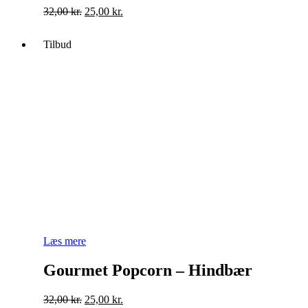
Original
Current
32,00
kr.
25,00
kr.
price
price
was:
is:
Tilbud
32,00 kr..
25,00 kr..
Læs mere
Gourmet Popcorn – Hindbær
Original
Current
32,00
kr.
25,00
kr.