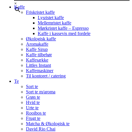
×
Kaffe
Friskristet kaffe
Lysristet kaffe
Mellemristet kaffe
Mørkristet kaffe – Espresso
Kaffe i kassevis med fordele
Økologisk kaffe
Aromakaffe
Kaffe Sirup
Kaffe tilbehør
Kaffesække
Littles Instant
Kaffemaskiner
Til kontoret / catering
Te
Sort te
Sort te m/aroma
Grøn te
Hvid te
Urte te
Rooibos te
Frugt te
Matcha & Økologisk te
David Rio Chai