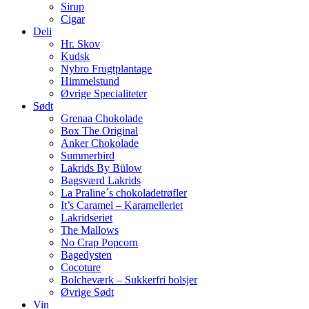
Sirup
Cigar
Deli
Hr. Skov
Kudsk
Nybro Frugtplantage
Himmelstund
Øvrige Specialiteter
Sødt
Grenaa Chokolade
Box The Original
Anker Chokolade
Summerbird
Lakrids By Bülow
Bagsværd Lakrids
La Praline´s chokoladetrøfler
It’s Caramel – Karamelleriet
Lakridseriet
The Mallows
No Crap Popcorn
Bagedysten
Cocoture
Bolcheværk – Sukkerfri bolsjer
Øvrige Sødt
Vin