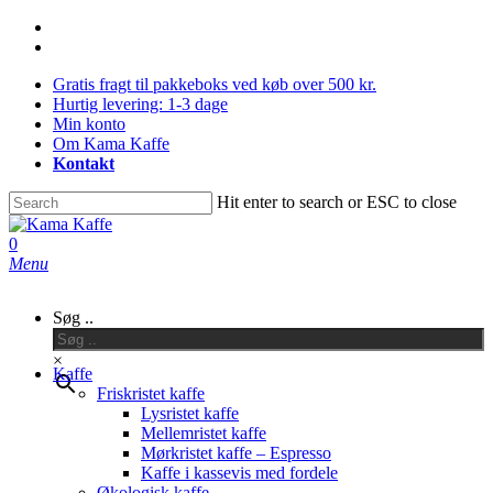
Skip
facebook
to
instagram
main
Gratis fragt til pakkeboks ved køb over 500 kr.
content
Hurtig levering: 1-3 dage
Min konto
Om Kama Kaffe
Kontakt
Hit enter to search or ESC to close
Close
Search
0
Menu
Søg ..
×
Kaffe
Friskristet kaffe
Lysristet kaffe
Mellemristet kaffe
Mørkristet kaffe – Espresso
Kaffe i kassevis med fordele
Økologisk kaffe