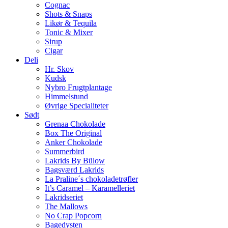
Cognac
Shots & Snaps
Likør & Tequila
Tonic & Mixer
Sirup
Cigar
Deli
Hr. Skov
Kudsk
Nybro Frugtplantage
Himmelstund
Øvrige Specialiteter
Sødt
Grenaa Chokolade
Box The Original
Anker Chokolade
Summerbird
Lakrids By Bülow
Bagsværd Lakrids
La Praline´s chokoladetrøfler
It’s Caramel – Karamelleriet
Lakridseriet
The Mallows
No Crap Popcorn
Bagedysten