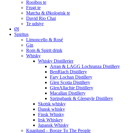
Rooibos te
Frugt te
Matcha & Økologisk te
David Rio Chai
Te udstyr
Øl
Spiritus
Limoncello & Rosé
Gin
Rom & Spirit drink
Whisky
Whisky Distillerier
Arran & LAGG Lochranza Distillery
BenRiach Distillery
Fary Lochan Distillery
Glen Scotia Distillery
GlenAllachie Distillery
Macallan Distillery
Springbank & Glengyle Distillery
Skotsk whisky
Dansk whisky
Finsk Whisky
Irsk Whiskey
Japansk Whisky
Knaplund – Booze To The People