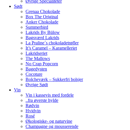
Øvrige Specialiteter
Sødt
Grenaa Chokolade
Box The Original
Anker Chokolade
Summerbird
Lakrids By Bülow
Bagsværd Lakrids
La Praline´s chokoladetrøfler
It’s Caramel – Karamelleriet
Lakridseriet
The Mallows
No Crap Popcorn
Bagedysten
Cocoture
Bolcheværk – Sukkerfri bolsjer
Øvrige Sødt
Vin
Vin i kassevis med fordele
..fra øverste hylde
Rødvin
Hvidvin
Rosé
Økologiske- og naturvine
Champagne og mousserende