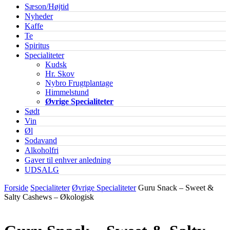
Sæson/Højtid
Nyheder
Kaffe
Te
Spiritus
Specialiteter
Kudsk
Hr. Skov
Nybro Frugtplantage
Himmelstund
Øvrige Specialiteter
Sødt
Vin
Øl
Sodavand
Alkoholfri
Gaver til enhver anledning
UDSALG
Forside
Specialiteter
Øvrige Specialiteter
Guru Snack – Sweet &
Salty Cashews – Økologisk