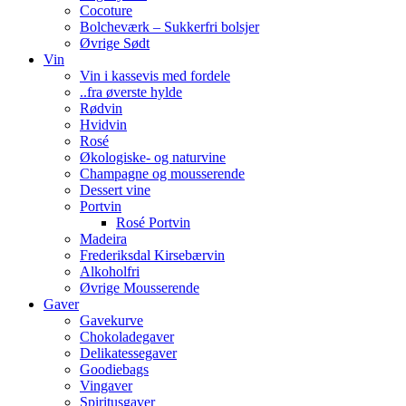
Cocoture
Bolcheværk – Sukkerfri bolsjer
Øvrige Sødt
Vin
Vin i kassevis med fordele
..fra øverste hylde
Rødvin
Hvidvin
Rosé
Økologiske- og naturvine
Champagne og mousserende
Dessert vine
Portvin
Rosé Portvin
Madeira
Frederiksdal Kirsebærvin
Alkoholfri
Øvrige Mousserende
Gaver
Gavekurve
Chokoladegaver
Delikatessegaver
Goodiebags
Vingaver
Spiritusgaver