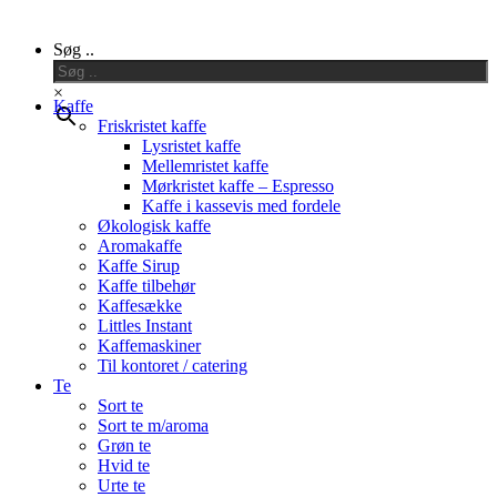
Close
Søg ..
Menu
×
Kaffe
Friskristet kaffe
Lysristet kaffe
Mellemristet kaffe
Mørkristet kaffe – Espresso
Kaffe i kassevis med fordele
Økologisk kaffe
Aromakaffe
Kaffe Sirup
Kaffe tilbehør
Kaffesække
Littles Instant
Kaffemaskiner
Til kontoret / catering
Te
Sort te
Sort te m/aroma
Grøn te
Hvid te
Urte te