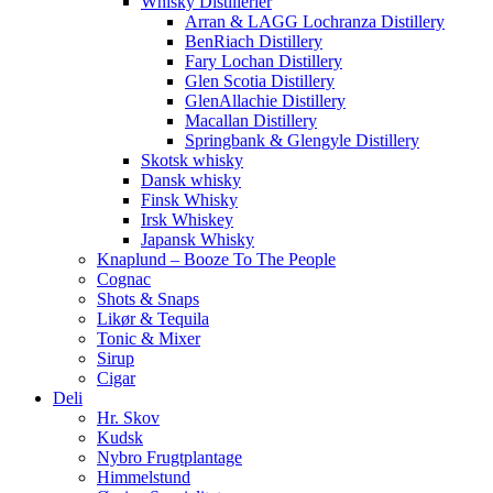
Whisky Distillerier
Arran & LAGG Lochranza Distillery
BenRiach Distillery
Fary Lochan Distillery
Glen Scotia Distillery
GlenAllachie Distillery
Macallan Distillery
Springbank & Glengyle Distillery
Skotsk whisky
Dansk whisky
Finsk Whisky
Irsk Whiskey
Japansk Whisky
Knaplund – Booze To The People
Cognac
Shots & Snaps
Likør & Tequila
Tonic & Mixer
Sirup
Cigar
Deli
Hr. Skov
Kudsk
Nybro Frugtplantage
Himmelstund