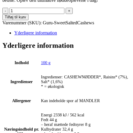
bedste. Oplev den ultimative nøddeoplevelse i dag!
Guru
Snack
Tilføj til kurv
-
Varenummer (SKU):
Guru-SweetSaltedCashews
Sweet
&
Yderligere information
Salty
Cashews
Yderligere information
-
Økologisk
antal
Indhold
100 g
Ingredienser: CASHEWNØDDER*, Raisins* (7%),
Ingredienser
Salt* (1,6%)
* = økologisk
Allergener
Kan indeholde spor af MANDLER
Energi 2338 kJ / 562 kcal
Fedt 44 g
– heraf mættede fedtsyrer 8 g
Næringsindhold pr.
Kulhydrater 32,4 g