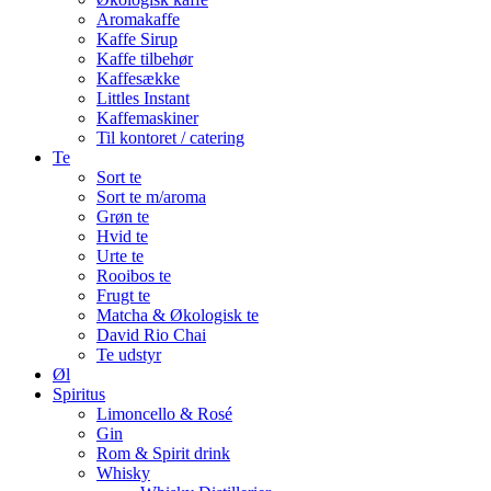
Aromakaffe
Kaffe Sirup
Kaffe tilbehør
Kaffesække
Littles Instant
Kaffemaskiner
Til kontoret / catering
Te
Sort te
Sort te m/aroma
Grøn te
Hvid te
Urte te
Rooibos te
Frugt te
Matcha & Økologisk te
David Rio Chai
Te udstyr
Øl
Spiritus
Limoncello & Rosé
Gin
Rom & Spirit drink
Whisky