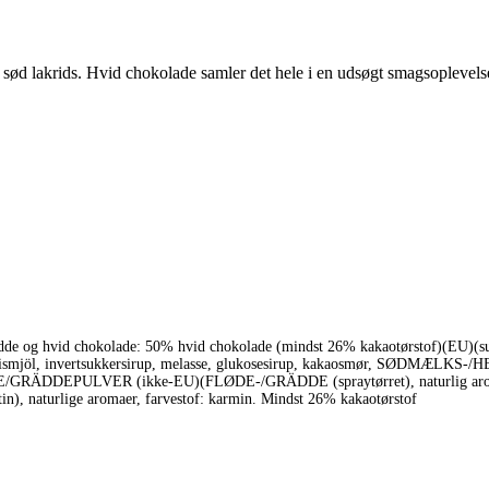
 sød lakrids. Hvid chokolade samler det hele i en udsøgt smagsoplevels
e/grädde og hvid chokolade: 50% hvid chokolade (mindst 26% kakaotørstof
l/rismjöl, invertsukkersirup, melasse, glukosesirup, kakaosmør, SØDMÆLKS
FLØDE/GRÄDDEPULVER (ikke-EU)(FLØDE-/GRÄDDE (spraytørret), naturlig arom
in), naturlige aromaer, farvestof: karmin. Mindst 26% kakaotørstof