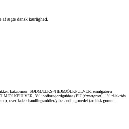
e af ægte dansk kærlighed.
)(EU)(sukker, kakaosmør, SØDMÆLKS-/HEJMJÖLKPULVER, emulgatorer
-/HELMJÖLKPULVER, 3% jordbær/jordgubbar (EU)(frysetørret), 1% rålakrids
a), overfladebehandlingsmidler/ytbehandlingsmedel (arabisk gummi,