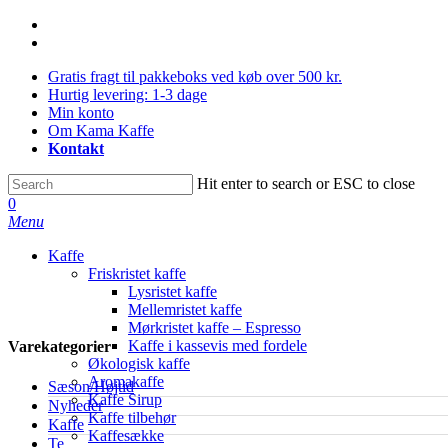
Skip
facebook
to
instagram
main
Gratis fragt til pakkeboks ved køb over 500 kr.
content
Hurtig levering: 1-3 dage
Min konto
Om Kama Kaffe
Kontakt
Hit enter to search or ESC to close
Close
0
Search
Menu
Kaffe
Friskristet kaffe
Lysristet kaffe
Mellemristet kaffe
Mørkristet kaffe – Espresso
Kaffe i kassevis med fordele
Varekategorier
Økologisk kaffe
Aromakaffe
Sæson/Højtid
Kaffe Sirup
Nyheder
Kaffe tilbehør
Kaffe
Kaffesække
Te