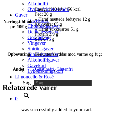
Alkoholfri
Øvrige Mousserende
Energi 1910 kJ / 456 kcal
Fedt 20 g
Gaver
– Heraf mættede fedtsyrer 12 g
Gavekurve
Næringsindhold
Kulhydrat 65 g
Chokoladegaver
pr. 100 g
– Heraf sukkerarter 51 g
Delikatessegaver
Protein 3,9 g
Goodiebags
Salt 0,71 g
Vingaver
Spiritusgaver
Gin Gaveæsker
Opbevaring
Beskyttes/skyddas mod varme og fugt
Alkoholfrigaver
Gavekort
Andet
Gelatinefri
,
Glutenfri
Lykønskningskort
Limoncello & Rosé
Søg ..
Relaterede varer
×
0
was successfully added to your cart.