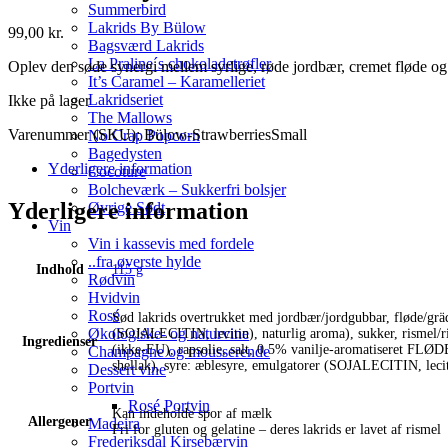
Summerbird
Lakrids By Bülow
99,00
kr.
Bagsværd Lakrids
La Praline´s chokoladetrøfler
Oplev den søde synergi mellem syrlige, røde jordbær, cremet fløde og
It’s Caramel – Karamelleriet
Lakridseriet
Ikke på lager
The Mallows
Varenummer (SKU):
Bülow-StrawberriesSmall
No Crap Popcorn
Bagedysten
Yderligere information
Cocoture
Bolcheværk – Sukkerfri bolsjer
Yderligere information
Øvrige Sødt
Vin
Vin i kassevis med fordele
..fra øverste hylde
Indhold
115 g
Rødvin
Hvidvin
Rosé
Sød lakrids overtrukket med jordbær/jordgubbar, flød
Økologiske- og naturvine
(SOJALECITIN, lecitin), naturlig aroma), sukker, risme
Ingredienser
(ikke-EU), rapsolie, salt, 0.5% vanilje-aromatiseret 
Champagne og mousserende
shellak), syre: æblesyre, emulgatorer (SOJALECITIN, lecit
Dessert vine
Portvin
Rosé Portvin
Kan indeholde spor af mælk
Allergener
Madeira
Fri for gluten og gelatine – deres lakrids er lavet af rismel
Frederiksdal Kirsebærvin