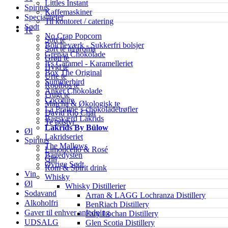
Littles Instant
Spiritus
Kaffemaskiner
Specialiteter
Til kontoret / catering
Sødt
Te
No Crap Popcorn
Sort te
Bolcheværk - Sukkerfri bolsjer
Sort te m/aroma
Grenaa Chokolade
Grøn te
It's Caramel - Karamelleriet
Hvid te
Box The Original
Urte te
Summerbird
Rooibos te
Anker Chokolade
Frugt te
Cocoture
Matcha & Økologisk te
La Praline´s chokoladetrøfler
David Rio Chai
Bagsværd Lakrids
Te udstyr
Lakrids By Bülow
Øl
Lakridseriet
Spiritus
The Mallows
Limoncello & Rosé
Bagedysten
Gin
Øvrige Sødt
Rom & Spirit drink
Vin
Whisky
Øl
Whisky Distillerier
Sodavand
Arran & LAGG Lochranza Distillery
Alkoholfri
BenRiach Distillery
Gaver til enhver anledning
Fary Lochan Distillery
UDSALG
Glen Scotia Distillery