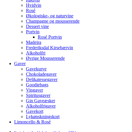
Hvidvin
Rosé
Økologiske- og naturvine
Champagne og mousserende
Dessert vine
Portvin
Rosé Portvin
Madeira
Frederiksdal Kirsebærvin
Alkoholfri
Øvrige Mousserende
Gaver
Gavekurve
Chokoladegaver
Delikatessegaver
Goodiebags
Vingaver
Spiritusgaver
Gin Gaveæsker
Alkoholfrigaver
Gavekort
Lykønskningskort
Limoncello & Rosé