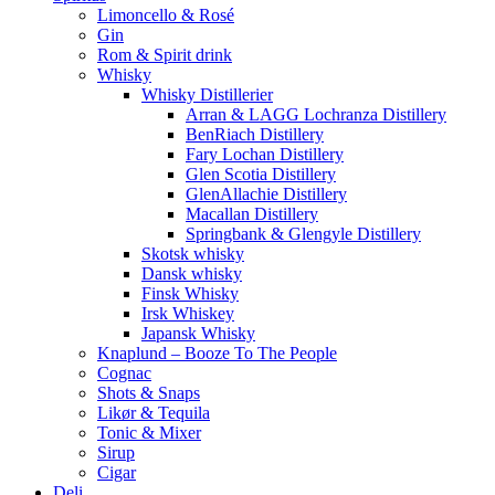
Limoncello & Rosé
Gin
Rom & Spirit drink
Whisky
Whisky Distillerier
Arran & LAGG Lochranza Distillery
BenRiach Distillery
Fary Lochan Distillery
Glen Scotia Distillery
GlenAllachie Distillery
Macallan Distillery
Springbank & Glengyle Distillery
Skotsk whisky
Dansk whisky
Finsk Whisky
Irsk Whiskey
Japansk Whisky
Knaplund – Booze To The People
Cognac
Shots & Snaps
Likør & Tequila
Tonic & Mixer
Sirup
Cigar
Deli