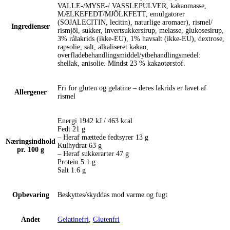
VALLE-/MYSE-/ VASSLEPULVER, kakaomasse,
MÆLKEFEDT/MJÖLKFETT, emulgatorer
(SOJALECITIN, lecitin), naturlige aromaer), rismel/
Ingredienser
rismjöl, sukker, invertsukkersirup, melasse, glukosesirup,
3% rålakrids (ikke-EU), 1% havsalt (ikke-EU), dextrose,
rapsolie, salt, alkaliseret kakao,
overfladebehandlingsmiddel/ytbehandlingsmedel:
shellak, anisolie. Mindst 23 % kakaotørstof.
Fri for gluten og gelatine – deres lakrids er lavet af
Allergener
rismel
Energi 1942 kJ / 463 kcal
Fedt 21 g
– Heraf mættede fedtsyrer 13 g
Næringsindhold
Kulhydrat 63 g
pr. 100 g
– Heraf sukkerarter 47 g
Protein 5.1 g
Salt 1.6 g
Opbevaring
Beskyttes/skyddas mod varme og fugt
Andet
Gelatinefri
,
Glutenfri