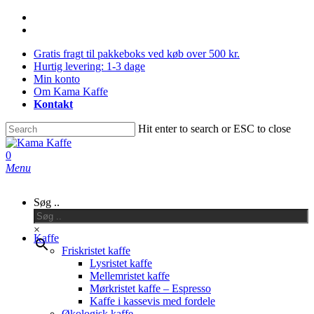
Skip
facebook
to
instagram
main
Gratis fragt til pakkeboks ved køb over 500 kr.
content
Hurtig levering: 1-3 dage
Min konto
Om Kama Kaffe
Kontakt
Hit enter to search or ESC to close
Close
Search
0
Menu
Søg ..
×
Kaffe
Friskristet kaffe
Lysristet kaffe
Mellemristet kaffe
Mørkristet kaffe – Espresso
Kaffe i kassevis med fordele
Økologisk kaffe