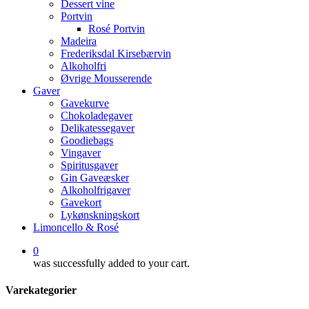
Dessert vine
Portvin
Rosé Portvin
Madeira
Frederiksdal Kirsebærvin
Alkoholfri
Øvrige Mousserende
Gaver
Gavekurve
Chokoladegaver
Delikatessegaver
Goodiebags
Vingaver
Spiritusgaver
Gin Gaveæsker
Alkoholfrigaver
Gavekort
Lykønskningskort
Limoncello & Rosé
0
was successfully added to your cart.
Varekategorier