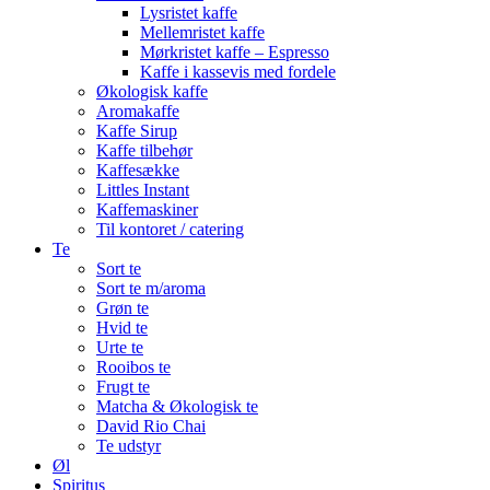
Lysristet kaffe
Mellemristet kaffe
Mørkristet kaffe – Espresso
Kaffe i kassevis med fordele
Økologisk kaffe
Aromakaffe
Kaffe Sirup
Kaffe tilbehør
Kaffesække
Littles Instant
Kaffemaskiner
Til kontoret / catering
Te
Sort te
Sort te m/aroma
Grøn te
Hvid te
Urte te
Rooibos te
Frugt te
Matcha & Økologisk te
David Rio Chai
Te udstyr
Øl
Spiritus