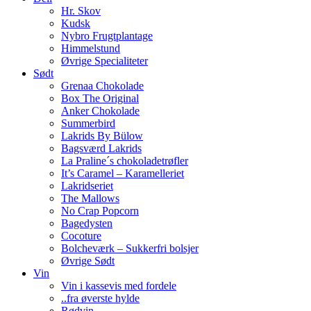
Hr. Skov
Kudsk
Nybro Frugtplantage
Himmelstund
Øvrige Specialiteter
Sødt
Grenaa Chokolade
Box The Original
Anker Chokolade
Summerbird
Lakrids By Bülow
Bagsværd Lakrids
La Praline´s chokoladetrøfler
It’s Caramel – Karamelleriet
Lakridseriet
The Mallows
No Crap Popcorn
Bagedysten
Cocoture
Bolcheværk – Sukkerfri bolsjer
Øvrige Sødt
Vin
Vin i kassevis med fordele
..fra øverste hylde
Rødvin