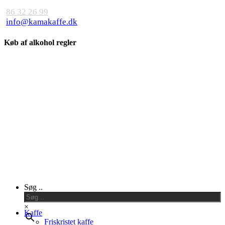
86 32 26 99
info@kamakaffe.dk
Køb af alkohol regler
Close
Søg ..
Menu
×
Kaffe
Friskristet kaffe