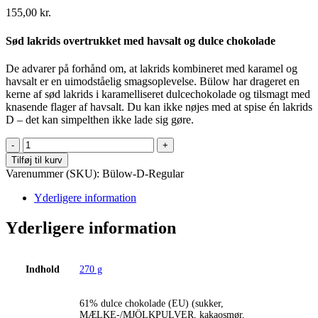
155,00
kr.
S
ød lakrids overtrukket med havsalt og dulce chokolade
De advarer på forhånd om, at lakrids kombineret med karamel og
havsalt er en uimodståelig smagsoplevelse. Bülow har drageret en
kerne af sød lakrids i karamelliseret dulcechokolade og tilsmagt med
knasende flager af havsalt. Du kan ikke nøjes med at spise én lakrids
D – det kan simpelthen ikke lade sig gøre.
Lakrids
by
Tilføj til kurv
Bülow
Varenummer (SKU):
Bülow-D-Regular
-
D
Yderligere information
Salt
&
Yderligere information
Caramel
-
Regular
Indhold
270 g
antal
61% dulce chokolade (EU) (sukker,
MÆLKE-/MJÖLKPULVER, kakaosmør,