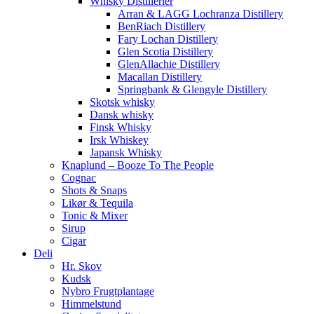
Whisky Distillerier
Arran & LAGG Lochranza Distillery
BenRiach Distillery
Fary Lochan Distillery
Glen Scotia Distillery
GlenAllachie Distillery
Macallan Distillery
Springbank & Glengyle Distillery
Skotsk whisky
Dansk whisky
Finsk Whisky
Irsk Whiskey
Japansk Whisky
Knaplund – Booze To The People
Cognac
Shots & Snaps
Likør & Tequila
Tonic & Mixer
Sirup
Cigar
Deli
Hr. Skov
Kudsk
Nybro Frugtplantage
Himmelstund