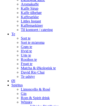
Aromakaffe
Kaffe Sirup
Kaffe tilbehør
Kaffesække
Littles Instant
Kaffemaskiner
Til kontoret / catering
Te
Sort te
Sort te m/aroma
Grøn te
Hvid te
Urte te
Rooibos te
Frugt te
Matcha & Økologisk te
David Rio Chai
Te udstyr
Øl
Spiritus
Limoncello & Rosé
Gin
Rom & Spirit drink
Whisky