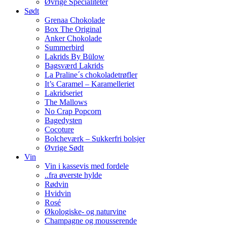
Øvrige Specialiteter
Sødt
Grenaa Chokolade
Box The Original
Anker Chokolade
Summerbird
Lakrids By Bülow
Bagsværd Lakrids
La Praline´s chokoladetrøfler
It’s Caramel – Karamelleriet
Lakridseriet
The Mallows
No Crap Popcorn
Bagedysten
Cocoture
Bolcheværk – Sukkerfri bolsjer
Øvrige Sødt
Vin
Vin i kassevis med fordele
..fra øverste hylde
Rødvin
Hvidvin
Rosé
Økologiske- og naturvine
Champagne og mousserende