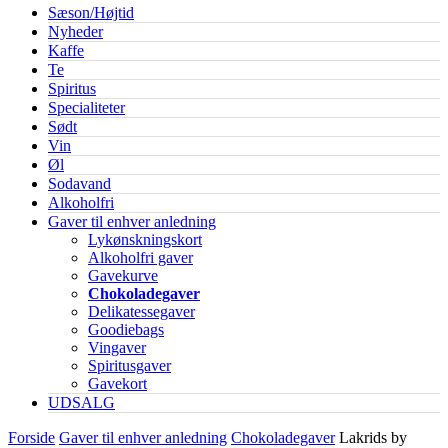
Sæson/Højtid
Nyheder
Kaffe
Te
Spiritus
Specialiteter
Sødt
Vin
Øl
Sodavand
Alkoholfri
Gaver til enhver anledning
Lykønskningskort
Alkoholfri gaver
Gavekurve
Chokoladegaver
Delikatessegaver
Goodiebags
Vingaver
Spiritusgaver
Gavekort
UDSALG
Forside
Gaver til enhver anledning
Chokoladegaver
Lakrids by