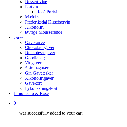
Dessert vine
Portvin
Rosé Portvin
Madeira
Frederiksdal Kirsebærvin
Alkoholfri
Øvrige Mousserende
Gaver
Gavekurve
Chokoladegaver
Delikatessegaver
Goodiebags
Vingaver
Spiritusgaver
Gin Gaveæsker
Alkoholfrigaver
Gavekort
Lykønskningskort
Limoncello & Rosé
0
was successfully added to your cart.