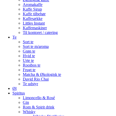
Aromakaffe
Kaffe Sirup
Kaffe tilbehør
Kaffesække
Littles Instant
Kaffemaskiner
Til kontoret / catering
Te
Sort te
Sort te m/aroma
Grøn te
Hvid te
Urte te
Rooibos te
Frugt te
Matcha & Økologisk te
David Rio Chai
Te udstyr
Øl
Spiritus
Limoncello & Rosé
Gin
Rom & Spirit drink
Whisky