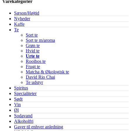
Varekategorier
Sæson/Højtid
Nyheder
Kaffe
Te
Sort te
Sort te m/aroma
Grøn te
Hvid te
Urte te
Rooibos te
Frugt te
Matcha & Økologisk te
David Rio Chai
Te udstyr
Spiritus
Specialiteter
Sødt
Vin
Øl
Sodavand
Alkoholfri
Gaver til enhver anledning