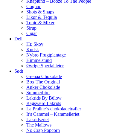
Knaplund – Booze To The People
Cognac
Shots & Snaps
Likør & Tequila
Tonic & Mixer
Sirup
Cigar
Deli
Hr. Skov
Kudsk
Nybro Frugtplantage
Himmelstund
Øvrige Specialiteter
Sødt
Grenaa Chokolade
Box The Original
Anker Chokolade
Summerbird
Lakrids By Bülow
Bagsværd Lakrids
La Praline´s chokoladetrøfler
It’s Caramel – Karamelleriet
Lakridseriet
The Mallows
No Crap Popcorn