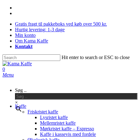
Skip
facebook
to
instagram
main
Gratis fragt til pakkeboks ved køb over 500 kr.
content
Hurtig levering: 1-3 dage
Min konto
Om Kama Kaffe
Kontakt
Hit enter to search or ESC to close
Close
Search
0
Menu
Søg ..
×
Kaffe
Friskristet kaffe
Lysristet kaffe
Mellemristet kaffe
Mørkristet kaffe – Espresso
Kaffe i kassevis med fordele
Økologisk kaffe