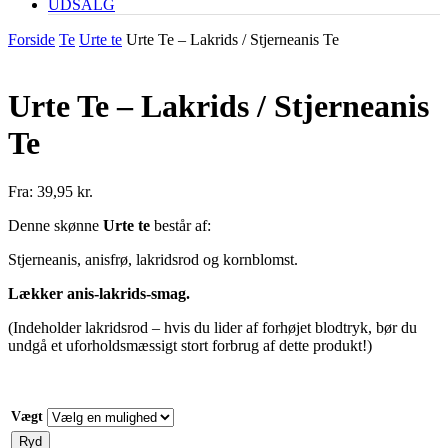
UDSALG
Forside
Te
Urte te
Urte Te – Lakrids / Stjerneanis Te
Urte Te – Lakrids / Stjerneanis
Te
Fra:
39,95
kr.
Denne skønne
Urte te
består af:
Stjerneanis, anisfrø, lakridsrod og kornblomst.
Lækker anis-lakrids-smag.
(Indeholder lakridsrod – hvis du lider af forhøjet blodtryk, bør du
undgå et uforholdsmæssigt stort forbrug af dette produkt!)
Vægt
Ryd