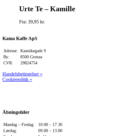
vare
har
Urte Te – Kamille
flere
varianter.
Fra:
39,95
kr.
Mulighederne
kan
vælges
Kama Kaffe ApS
på
varesiden
Adresse:
Kannikegade 9
By:
8500 Grenaa
CVR:
29824754
Handelsbetingelser »
Cookiepolitik »
Åbningstider
Mandag – Fredag:
10.00 – 17.30
Lørdag:
09.00 – 13.00