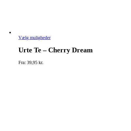
Dette
Vælg muligheder
vare
har
Urte Te – Cherry Dream
flere
varianter.
Fra:
39,95
kr.
Mulighederne
kan
vælges
på
varesiden