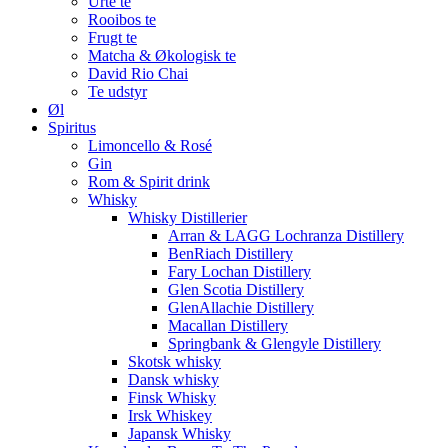
Urte te
Rooibos te
Frugt te
Matcha & Økologisk te
David Rio Chai
Te udstyr
Øl
Spiritus
Limoncello & Rosé
Gin
Rom & Spirit drink
Whisky
Whisky Distillerier
Arran & LAGG Lochranza Distillery
BenRiach Distillery
Fary Lochan Distillery
Glen Scotia Distillery
GlenAllachie Distillery
Macallan Distillery
Springbank & Glengyle Distillery
Skotsk whisky
Dansk whisky
Finsk Whisky
Irsk Whiskey
Japansk Whisky