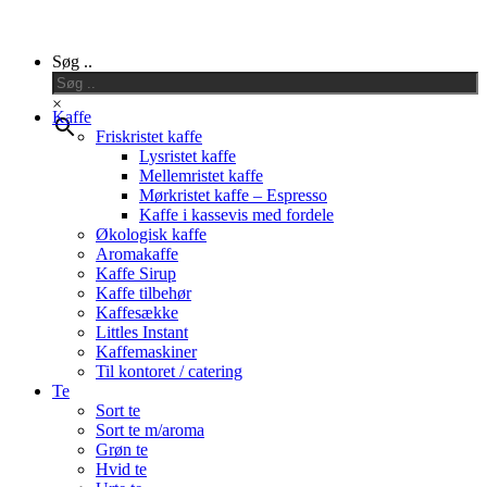
Close
Søg ..
Menu
×
Kaffe
Friskristet kaffe
Lysristet kaffe
Mellemristet kaffe
Mørkristet kaffe – Espresso
Kaffe i kassevis med fordele
Økologisk kaffe
Aromakaffe
Kaffe Sirup
Kaffe tilbehør
Kaffesække
Littles Instant
Kaffemaskiner
Til kontoret / catering
Te
Sort te
Sort te m/aroma
Grøn te
Hvid te