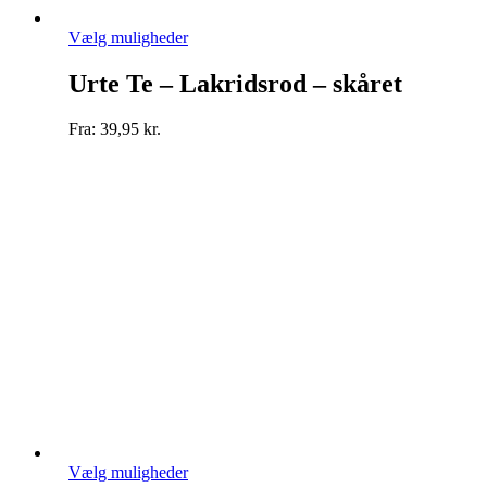
Dette
Vælg muligheder
vare
har
Urte Te – Lakridsrod – skåret
flere
varianter.
Fra:
39,95
kr.
Mulighederne
kan
vælges
på
varesiden
Dette
Vælg muligheder