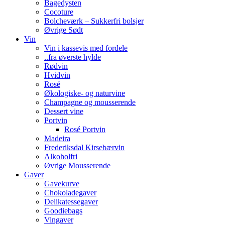
Bagedysten
Cocoture
Bolcheværk – Sukkerfri bolsjer
Øvrige Sødt
Vin
Vin i kassevis med fordele
..fra øverste hylde
Rødvin
Hvidvin
Rosé
Økologiske- og naturvine
Champagne og mousserende
Dessert vine
Portvin
Rosé Portvin
Madeira
Frederiksdal Kirsebærvin
Alkoholfri
Øvrige Mousserende
Gaver
Gavekurve
Chokoladegaver
Delikatessegaver
Goodiebags
Vingaver