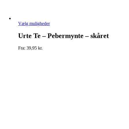
Dette
Vælg muligheder
vare
har
Urte Te – Pebermynte – skåret
flere
varianter.
Fra:
39,95
kr.
Mulighederne
kan
vælges
på
varesiden