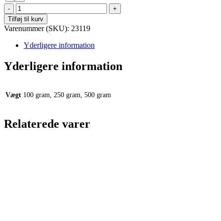
Urte
Te
Tilføj til kurv
-
Varenummer (SKU):
23119
Lakrids
/
Yderligere information
Stjerneanis
Te
Yderligere information
antal
Vægt
100 gram, 250 gram, 500 gram
Relaterede varer