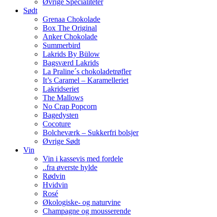
Øvrige Specialiteter
Sødt
Grenaa Chokolade
Box The Original
Anker Chokolade
Summerbird
Lakrids By Bülow
Bagsværd Lakrids
La Praline´s chokoladetrøfler
It’s Caramel – Karamelleriet
Lakridseriet
The Mallows
No Crap Popcorn
Bagedysten
Cocoture
Bolcheværk – Sukkerfri bolsjer
Øvrige Sødt
Vin
Vin i kassevis med fordele
..fra øverste hylde
Rødvin
Hvidvin
Rosé
Økologiske- og naturvine
Champagne og mousserende