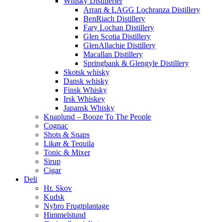
Whisky Distillerier
Arran & LAGG Lochranza Distillery
BenRiach Distillery
Fary Lochan Distillery
Glen Scotia Distillery
GlenAllachie Distillery
Macallan Distillery
Springbank & Glengyle Distillery
Skotsk whisky
Dansk whisky
Finsk Whisky
Irsk Whiskey
Japansk Whisky
Knaplund – Booze To The People
Cognac
Shots & Snaps
Likør & Tequila
Tonic & Mixer
Sirup
Cigar
Deli
Hr. Skov
Kudsk
Nybro Frugtplantage
Himmelstund