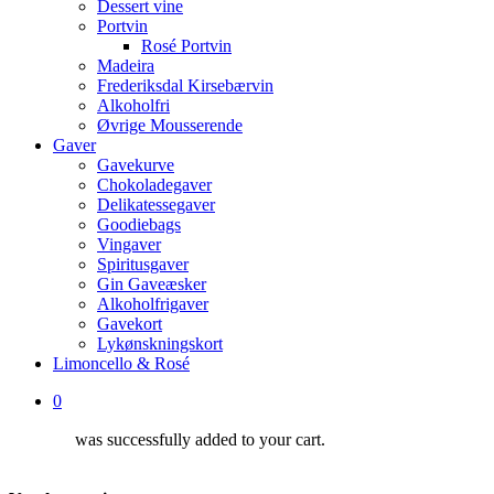
Dessert vine
Portvin
Rosé Portvin
Madeira
Frederiksdal Kirsebærvin
Alkoholfri
Øvrige Mousserende
Gaver
Gavekurve
Chokoladegaver
Delikatessegaver
Goodiebags
Vingaver
Spiritusgaver
Gin Gaveæsker
Alkoholfrigaver
Gavekort
Lykønskningskort
Limoncello & Rosé
0
was successfully added to your cart.