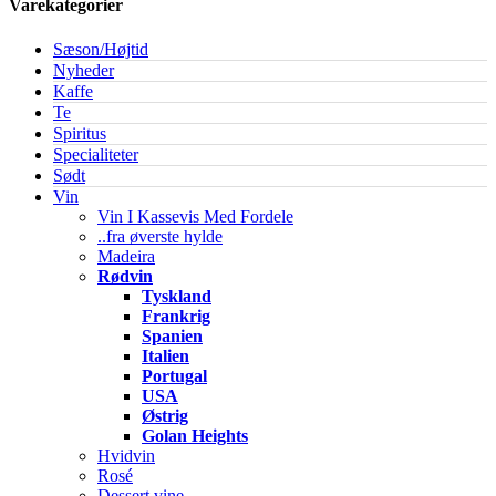
Varekategorier
Sæson/Højtid
Nyheder
Kaffe
Te
Spiritus
Specialiteter
Sødt
Vin
Vin I Kassevis Med Fordele
..fra øverste hylde
Madeira
Rødvin
Tyskland
Frankrig
Spanien
Italien
Portugal
USA
Østrig
Golan Heights
Hvidvin
Rosé
Dessert vine