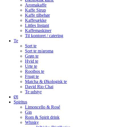
Aromakaffe
Kaffe Sirup
Kaffe tilbehør
Kaffesække
Littles Instant
Kaffemaskiner
Til kontoret / catering
Te
Sort te
Sort te m/aroma
Grøn te
Hvid te
Urte te
Rooibos te
Frugt te
Matcha & Økologisk te
David Rio Chai
Te udstyr
Øl
Spiritus
Limoncello & Rosé
Gin
Rom & Spirit drink
Whisky