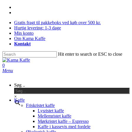
Skip
facebook
to
instagram
main
Gratis fragt til pakkeboks ved køb over 500 kr.
content
Hurtig levering: 1-3 dage
Min konto
Om Kama Kaffe
Kontakt
Hit enter to search or ESC to close
Close
Search
0
Menu
Søg ..
×
Kaffe
Friskristet kaffe
Lysristet kaffe
Mellemristet kaffe
Mørkristet kaffe – Espresso
Kaffe i kassevis med fordele
Økologisk kaffe