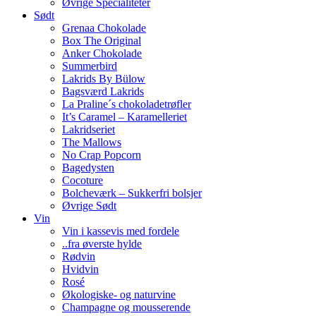
Øvrige Specialiteter
Sødt
Grenaa Chokolade
Box The Original
Anker Chokolade
Summerbird
Lakrids By Bülow
Bagsværd Lakrids
La Praline´s chokoladetrøfler
It’s Caramel – Karamelleriet
Lakridseriet
The Mallows
No Crap Popcorn
Bagedysten
Cocoture
Bolcheværk – Sukkerfri bolsjer
Øvrige Sødt
Vin
Vin i kassevis med fordele
..fra øverste hylde
Rødvin
Hvidvin
Rosé
Økologiske- og naturvine
Champagne og mousserende