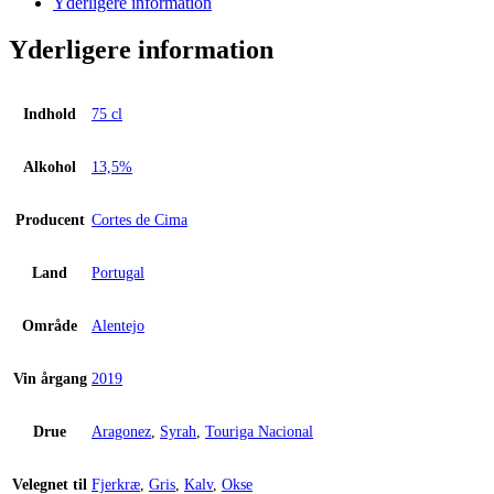
Yderligere information
Tinto
2019
Yderligere information
antal
Indhold
75 cl
Alkohol
13,5%
Producent
Cortes de Cima
Land
Portugal
Område
Alentejo
Vin årgang
2019
Drue
Aragonez
,
Syrah
,
Touriga Nacional
Velegnet til
Fjerkræ
,
Gris
,
Kalv
,
Okse