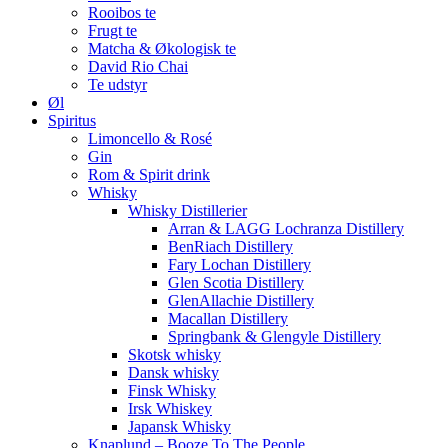
Rooibos te
Frugt te
Matcha & Økologisk te
David Rio Chai
Te udstyr
Øl
Spiritus
Limoncello & Rosé
Gin
Rom & Spirit drink
Whisky
Whisky Distillerier
Arran & LAGG Lochranza Distillery
BenRiach Distillery
Fary Lochan Distillery
Glen Scotia Distillery
GlenAllachie Distillery
Macallan Distillery
Springbank & Glengyle Distillery
Skotsk whisky
Dansk whisky
Finsk Whisky
Irsk Whiskey
Japansk Whisky
Knaplund – Booze To The People