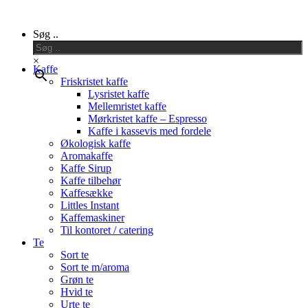
Close
Søg ..
Menu
×
Kaffe
Friskristet kaffe
Lysristet kaffe
Mellemristet kaffe
Mørkristet kaffe – Espresso
Kaffe i kassevis med fordele
Økologisk kaffe
Aromakaffe
Kaffe Sirup
Kaffe tilbehør
Kaffesække
Littles Instant
Kaffemaskiner
Til kontoret / catering
Te
Sort te
Sort te m/aroma
Grøn te
Hvid te
Urte te