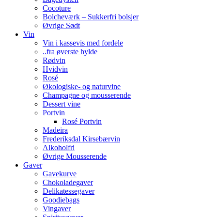
Cocoture
Bolcheværk – Sukkerfri bolsjer
Øvrige Sødt
Vin
Vin i kassevis med fordele
..fra øverste hylde
Rødvin
Hvidvin
Rosé
Økologiske- og naturvine
Champagne og mousserende
Dessert vine
Portvin
Rosé Portvin
Madeira
Frederiksdal Kirsebærvin
Alkoholfri
Øvrige Mousserende
Gaver
Gavekurve
Chokoladegaver
Delikatessegaver
Goodiebags
Vingaver