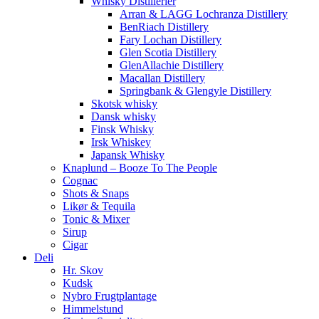
Whisky Distillerier
Arran & LAGG Lochranza Distillery
BenRiach Distillery
Fary Lochan Distillery
Glen Scotia Distillery
GlenAllachie Distillery
Macallan Distillery
Springbank & Glengyle Distillery
Skotsk whisky
Dansk whisky
Finsk Whisky
Irsk Whiskey
Japansk Whisky
Knaplund – Booze To The People
Cognac
Shots & Snaps
Likør & Tequila
Tonic & Mixer
Sirup
Cigar
Deli
Hr. Skov
Kudsk
Nybro Frugtplantage
Himmelstund