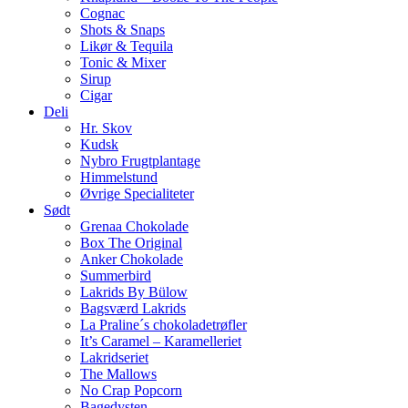
Cognac
Shots & Snaps
Likør & Tequila
Tonic & Mixer
Sirup
Cigar
Deli
Hr. Skov
Kudsk
Nybro Frugtplantage
Himmelstund
Øvrige Specialiteter
Sødt
Grenaa Chokolade
Box The Original
Anker Chokolade
Summerbird
Lakrids By Bülow
Bagsværd Lakrids
La Praline´s chokoladetrøfler
It’s Caramel – Karamelleriet
Lakridseriet
The Mallows
No Crap Popcorn
Bagedysten