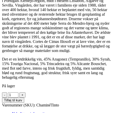
i Portugals Alentejo-region, midt i mellem Lissabon, Algarve og
Sevilla. Vingården, der har været i familiens eje siden 1988, råder
over 400 hektar, hvoraf 140 hektar er beplantet med vin, 50 hektar
med oliventræer og de resterende hektar bruges til genplanting af
kork, egetræer, fyr og johannesbrødtræer. Druerne vokser på
skråningerne af det 400 meter høje Serra do Mendro-bjerg og nyder
godt af regionens mange solskinstimer og det varme og tørre klima,
der bliver tempereret af den kølige brise fra Atlanterhavet. De ældste
vine blev plantet i 1991, og det er en af disse marker, der har lagt
navn til vingården. Cortes de Cimas filosofi er at lave vine, der er en
fornøjelse at drikke, og så lægger de stor vægt på bæredygtighed og
genbruger så mange materialer som muligt.
Det er en letdrikkelig vin, 45% Aragonez (Tempranillo), 30% Syrah,
15% Touriga Nacional, 5% Trincadeira og 5% Alicante Bouschet,
med flot rød farve, intens og frisk frugtduft, fyldig, men samtidig
blød og rund frugtsmag, god struktur, frisk syre samt en lang og
behagelig eftersmag
På lager
Cortes
de
Tilføj til kurv
Cima
Varenummer (SKU):
ChaminéTinto
-
Chaminé