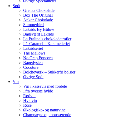
Øvrige Specialiteter
Sødt
Grenaa Chokolade
Box The Original
Anker Chokolade
Summerbird
Lakrids By Bülow
Bagsværd Lakrids
La Praline´s chokoladetrøfler
It’s Caramel – Karamelleriet
Lakridseriet
The Mallows
No Crap Popcorn
Bagedysten
Cocoture
Bolcheværk – Sukkerfri bolsjer
Øvrige Sødt
Vin
Vin i kassevis med fordele
..fra øverste hylde
Rødvin
Hvidvin
Rosé
Økologiske- og naturvine
Champagne og mousserende