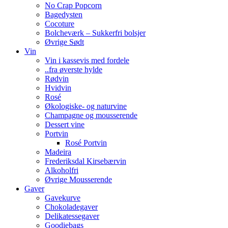
No Crap Popcorn
Bagedysten
Cocoture
Bolcheværk – Sukkerfri bolsjer
Øvrige Sødt
Vin
Vin i kassevis med fordele
..fra øverste hylde
Rødvin
Hvidvin
Rosé
Økologiske- og naturvine
Champagne og mousserende
Dessert vine
Portvin
Rosé Portvin
Madeira
Frederiksdal Kirsebærvin
Alkoholfri
Øvrige Mousserende
Gaver
Gavekurve
Chokoladegaver
Delikatessegaver
Goodiebags