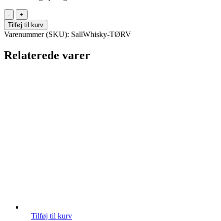
Sall
Whisky
Tilføj til kurv
-
Varenummer (SKU):
SallWhisky-TØRV
TØRV
2.1
Relaterede varer
peated
-
Single
malt
whisky
-
55,5%
antal
Tilføj til kurv