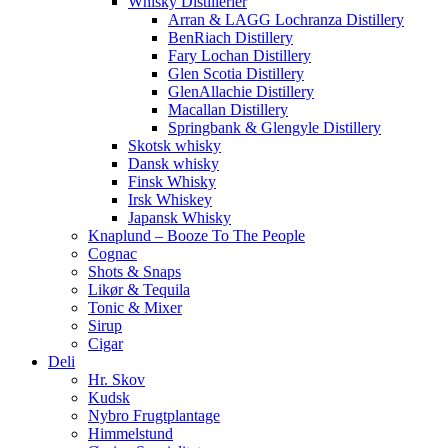
Whisky Distillerier
Arran & LAGG Lochranza Distillery
BenRiach Distillery
Fary Lochan Distillery
Glen Scotia Distillery
GlenAllachie Distillery
Macallan Distillery
Springbank & Glengyle Distillery
Skotsk whisky
Dansk whisky
Finsk Whisky
Irsk Whiskey
Japansk Whisky
Knaplund – Booze To The People
Cognac
Shots & Snaps
Likør & Tequila
Tonic & Mixer
Sirup
Cigar
Deli
Hr. Skov
Kudsk
Nybro Frugtplantage
Himmelstund