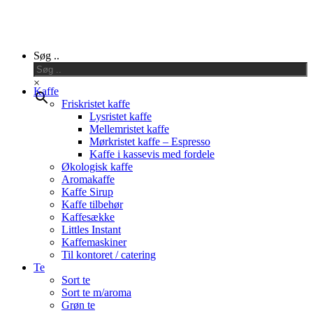
Close
Søg ..
Menu
×
Kaffe
Friskristet kaffe
Lysristet kaffe
Mellemristet kaffe
Mørkristet kaffe – Espresso
Kaffe i kassevis med fordele
Økologisk kaffe
Aromakaffe
Kaffe Sirup
Kaffe tilbehør
Kaffesække
Littles Instant
Kaffemaskiner
Til kontoret / catering
Te
Sort te
Sort te m/aroma
Grøn te