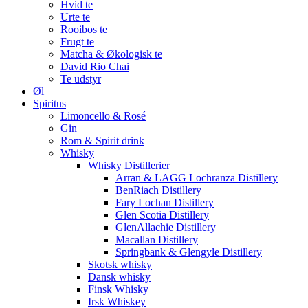
Hvid te
Urte te
Rooibos te
Frugt te
Matcha & Økologisk te
David Rio Chai
Te udstyr
Øl
Spiritus
Limoncello & Rosé
Gin
Rom & Spirit drink
Whisky
Whisky Distillerier
Arran & LAGG Lochranza Distillery
BenRiach Distillery
Fary Lochan Distillery
Glen Scotia Distillery
GlenAllachie Distillery
Macallan Distillery
Springbank & Glengyle Distillery
Skotsk whisky
Dansk whisky
Finsk Whisky
Irsk Whiskey