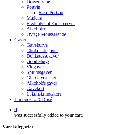
Dessert vine
Portvin
Rosé Portvin
Madeira
Frederiksdal Kirsebærvin
Alkoholfri
Øvrige Mousserende
Gaver
Gavekurve
Chokoladegaver
Delikatessegaver
Goodiebags
Vingaver
Spiritusgaver
Gin Gaveæsker
Alkoholfrigaver
Gavekort
Lykønskningskort
Limoncello & Rosé
0
was successfully added to your cart.
Varekategorier