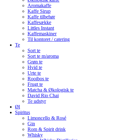
Aromakaffe
Kaffe Sirup
Kaffe tilbehør
Kaffesække
Littles Instant
Kaffemaskiner
Til kontoret / catering
Te
Sort te
Sort te m/aroma
Grøn te
Hvid te
Urte te
Rooibos te
Frugt te
Matcha & Økologisk te
David Rio Chai
Te udstyr
Øl
Spiritus
Limoncello & Rosé
Gin
Rom & Spirit drink
Whisky