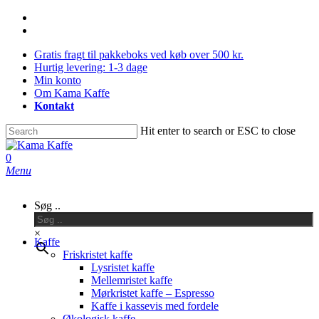
Skip
facebook
to
instagram
main
Gratis fragt til pakkeboks ved køb over 500 kr.
content
Hurtig levering: 1-3 dage
Min konto
Om Kama Kaffe
Kontakt
Hit enter to search or ESC to close
Close
Search
0
Menu
Søg ..
×
Kaffe
Friskristet kaffe
Lysristet kaffe
Mellemristet kaffe
Mørkristet kaffe – Espresso
Kaffe i kassevis med fordele
Økologisk kaffe