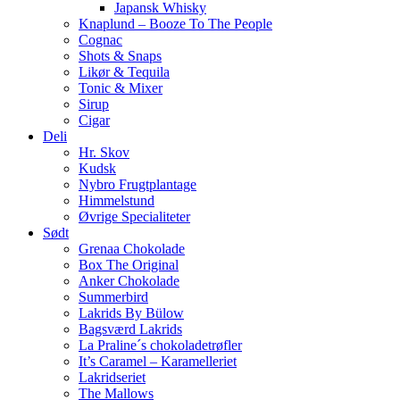
Japansk Whisky
Knaplund – Booze To The People
Cognac
Shots & Snaps
Likør & Tequila
Tonic & Mixer
Sirup
Cigar
Deli
Hr. Skov
Kudsk
Nybro Frugtplantage
Himmelstund
Øvrige Specialiteter
Sødt
Grenaa Chokolade
Box The Original
Anker Chokolade
Summerbird
Lakrids By Bülow
Bagsværd Lakrids
La Praline´s chokoladetrøfler
It’s Caramel – Karamelleriet
Lakridseriet
The Mallows