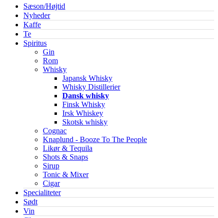
Sæson/Højtid
Nyheder
Kaffe
Te
Spiritus
Gin
Rom
Whisky
Japansk Whisky
Whisky Distillerier
Dansk whisky
Finsk Whisky
Irsk Whiskey
Skotsk whisky
Cognac
Knaplund - Booze To The People
Likør & Tequila
Shots & Snaps
Sirup
Tonic & Mixer
Cigar
Specialiteter
Sødt
Vin