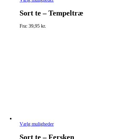
vare
har
Sort te – Tempeltræ
flere
varianter.
Fra:
39,95
kr.
Mulighederne
kan
vælges
på
varesiden
Dette
Vælg muligheder
vare
har
Sort te – Fersken