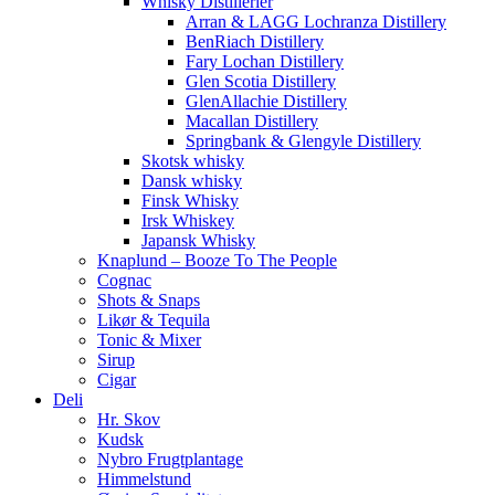
Whisky Distillerier
Arran & LAGG Lochranza Distillery
BenRiach Distillery
Fary Lochan Distillery
Glen Scotia Distillery
GlenAllachie Distillery
Macallan Distillery
Springbank & Glengyle Distillery
Skotsk whisky
Dansk whisky
Finsk Whisky
Irsk Whiskey
Japansk Whisky
Knaplund – Booze To The People
Cognac
Shots & Snaps
Likør & Tequila
Tonic & Mixer
Sirup
Cigar
Deli
Hr. Skov
Kudsk
Nybro Frugtplantage
Himmelstund