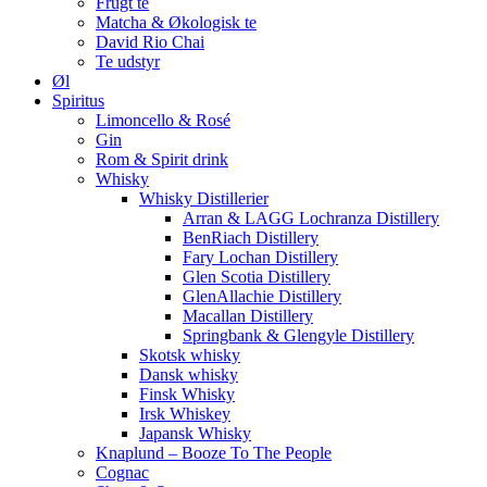
Frugt te
Matcha & Økologisk te
David Rio Chai
Te udstyr
Øl
Spiritus
Limoncello & Rosé
Gin
Rom & Spirit drink
Whisky
Whisky Distillerier
Arran & LAGG Lochranza Distillery
BenRiach Distillery
Fary Lochan Distillery
Glen Scotia Distillery
GlenAllachie Distillery
Macallan Distillery
Springbank & Glengyle Distillery
Skotsk whisky
Dansk whisky
Finsk Whisky
Irsk Whiskey
Japansk Whisky
Knaplund – Booze To The People
Cognac