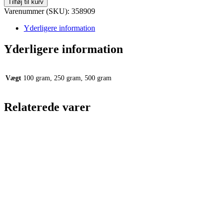
Tilføj til kurv
-
Varenummer (SKU):
358909
Jule
te
Yderligere information
antal
Yderligere information
Vægt
100 gram, 250 gram, 500 gram
Relaterede varer