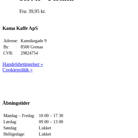
flere
varianter.
Fra:
39,95
kr.
Mulighederne
kan
vælges
Kama Kaffe ApS
på
varesiden
Adresse:
Kannikegade 9
By:
8500 Grenaa
CVR:
29824754
Handelsbetingelser »
Cookiepolitik »
Åbningstider
Mandag – Fredag:
10.00 – 17.30
Lørdag:
09.00 – 13.00
Søndag:
Lukket
Helligedage:
Lukket