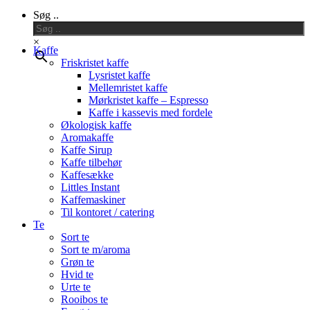
Close
Søg ..
Menu
×
Kaffe
Friskristet kaffe
Lysristet kaffe
Mellemristet kaffe
Mørkristet kaffe – Espresso
Kaffe i kassevis med fordele
Økologisk kaffe
Aromakaffe
Kaffe Sirup
Kaffe tilbehør
Kaffesække
Littles Instant
Kaffemaskiner
Til kontoret / catering
Te
Sort te
Sort te m/aroma
Grøn te
Hvid te
Urte te
Rooibos te