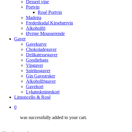
Dessert vine
Portvin
Rosé Portvin
Madeira
Frederiksdal Kirsebærvin
Alkoholfri
Øvrige Mousserende
Gaver
Gavekurve
Chokoladegaver
Delikatessegaver
Goodiebags
Vingaver
Spiritusgaver
Gin Gaveæsker
Alkoholfrigaver
Gavekort
Lykønskningskort
Limoncello & Rosé
0
was successfully added to your cart.