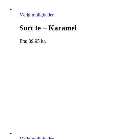
Dette
Vælg muligheder
vare
har
Sort te – Karamel
flere
varianter.
Fra:
39,95
kr.
Mulighederne
kan
vælges
på
varesiden
Dette
Vælg muligheder