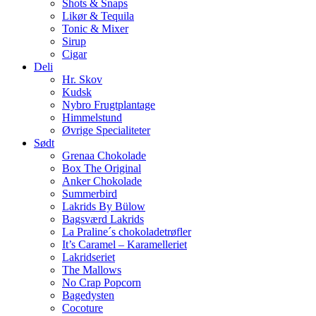
Shots & Snaps
Likør & Tequila
Tonic & Mixer
Sirup
Cigar
Deli
Hr. Skov
Kudsk
Nybro Frugtplantage
Himmelstund
Øvrige Specialiteter
Sødt
Grenaa Chokolade
Box The Original
Anker Chokolade
Summerbird
Lakrids By Bülow
Bagsværd Lakrids
La Praline´s chokoladetrøfler
It’s Caramel – Karamelleriet
Lakridseriet
The Mallows
No Crap Popcorn
Bagedysten
Cocoture