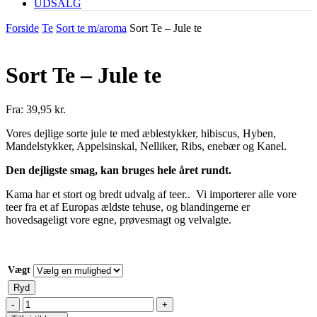
UDSALG
Forside
Te
Sort te m/aroma
Sort Te – Jule te
Sort Te – Jule te
Fra:
39,95
kr.
Vores dejlige sorte jule te med æblestykker, hibiscus, Hyben,
Mandelstykker, Appelsinskal, Nelliker, Ribs, enebær og Kanel.
Den dejligste smag, kan bruges hele året rundt.
Kama har et stort og bredt udvalg af teer.. Vi importerer alle vore
teer fra et af Europas ældste tehuse, og blandingerne er
hovedsageligt vore egne, prøvesmagt og velvalgte.
Vægt
Ryd
Sort
Te