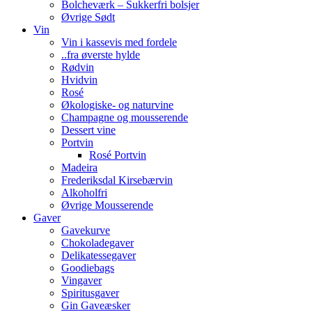
Bolcheværk – Sukkerfri bolsjer
Øvrige Sødt
Vin
Vin i kassevis med fordele
..fra øverste hylde
Rødvin
Hvidvin
Rosé
Økologiske- og naturvine
Champagne og mousserende
Dessert vine
Portvin
Rosé Portvin
Madeira
Frederiksdal Kirsebærvin
Alkoholfri
Øvrige Mousserende
Gaver
Gavekurve
Chokoladegaver
Delikatessegaver
Goodiebags
Vingaver
Spiritusgaver
Gin Gaveæsker