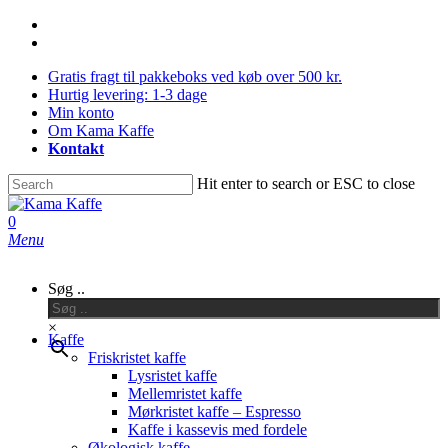
Skip
facebook
to
instagram
main
Gratis fragt til pakkeboks ved køb over 500 kr.
content
Hurtig levering: 1-3 dage
Min konto
Om Kama Kaffe
Kontakt
Hit enter to search or ESC to close
Close
Search
0
Menu
Søg ..
×
Kaffe
Friskristet kaffe
Lysristet kaffe
Mellemristet kaffe
Mørkristet kaffe – Espresso
Kaffe i kassevis med fordele
Økologisk kaffe