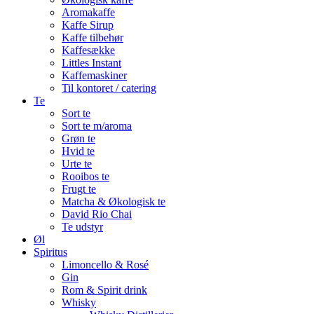
Aromakaffe
Kaffe Sirup
Kaffe tilbehør
Kaffesække
Littles Instant
Kaffemaskiner
Til kontoret / catering
Te
Sort te
Sort te m/aroma
Grøn te
Hvid te
Urte te
Rooibos te
Frugt te
Matcha & Økologisk te
David Rio Chai
Te udstyr
Øl
Spiritus
Limoncello & Rosé
Gin
Rom & Spirit drink
Whisky