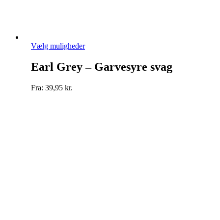
Dette
Vælg muligheder
vare
har
Earl Grey – Garvesyre svag
flere
varianter.
Fra:
39,95
kr.
Mulighederne
kan
vælges
på
varesiden