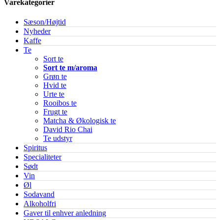
Varekategorier
Sæson/Højtid
Nyheder
Kaffe
Te
Sort te
Sort te m/aroma
Grøn te
Hvid te
Urte te
Rooibos te
Frugt te
Matcha & Økologisk te
David Rio Chai
Te udstyr
Spiritus
Specialiteter
Sødt
Vin
Øl
Sodavand
Alkoholfri
Gaver til enhver anledning