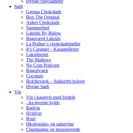
Øvrige Specialiteter
Sødt
Grenaa Chokolade
Box The Original
Anker Chokolade
Summerbird
Lakrids By Bülow
Bagsværd Lakrids
La Praline´s chokoladetrøfler
It’s Caramel – Karamelleriet
Lakridseriet
The Mallows
No Crap Popcorn
Bagedysten
Cocoture
Bolcheværk – Sukkerfri bolsjer
Øvrige Sødt
Vin
Vin i kassevis med fordele
..fra øverste hylde
Rødvin
Hvidvin
Rosé
Økologiske- og naturvine
Champagne og mousserende