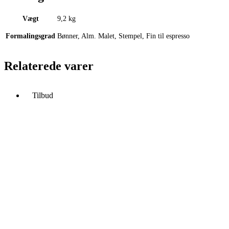
Colombia
og
Vægt
9,2 kg
Indien
-
Formalingsgrad
Bønner, Alm. Malet, Stempel, Fin til espresso
16
poser/8
kg.
Relaterede varer
antal
Tilbud