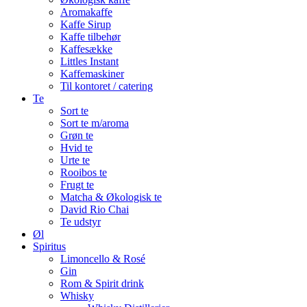
Aromakaffe
Kaffe Sirup
Kaffe tilbehør
Kaffesække
Littles Instant
Kaffemaskiner
Til kontoret / catering
Te
Sort te
Sort te m/aroma
Grøn te
Hvid te
Urte te
Rooibos te
Frugt te
Matcha & Økologisk te
David Rio Chai
Te udstyr
Øl
Spiritus
Limoncello & Rosé
Gin
Rom & Spirit drink
Whisky