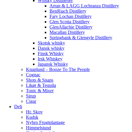
Whisky Distillerier
Arran & LAGG Lochranza Distillery
BenRiach Distillery
Fary Lochan Distillery
Glen Scotia Distillery
GlenAllachie Distillery
Macallan Distillery
Springbank & Glengyle Distillery
Skotsk whisky
Dansk whisky
Finsk Whisky
Irsk Whiskey
Japansk Whisky
Knaplund – Booze To The People
Cognac
Shots & Snaps
Likør & Tequila
Tonic & Mixer
Sirup
Cigar
Deli
Hr. Skov
Kudsk
Nybro Frugtplantage
Himmelstund