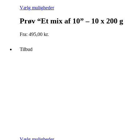
Dette
Vælg muligheder
vare
har
Prøv “Et mix af 10” – 10 x 200 g
flere
varianter.
Fra:
495,00
kr.
Mulighederne
kan
vælges
Tilbud
på
varesiden
Dette
Vælg muligheder