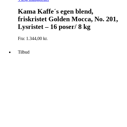
vare
har
Kama Kaffe´s egen blend,
flere
friskristet Golden Mocca, No. 201,
varianter.
Mulighederne
Lysristet – 16 poser/ 8 kg
kan
vælges
Fra:
1.344,00
kr.
på
varesiden
Tilbud