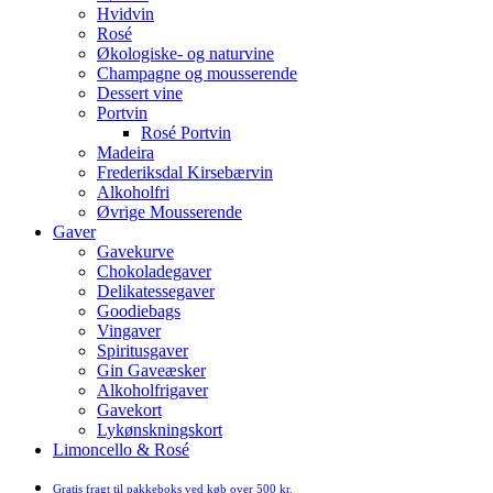
Hvidvin
Rosé
Økologiske- og naturvine
Champagne og mousserende
Dessert vine
Portvin
Rosé Portvin
Madeira
Frederiksdal Kirsebærvin
Alkoholfri
Øvrige Mousserende
Gaver
Gavekurve
Chokoladegaver
Delikatessegaver
Goodiebags
Vingaver
Spiritusgaver
Gin Gaveæsker
Alkoholfrigaver
Gavekort
Lykønskningskort
Limoncello & Rosé
Gratis fragt til pakkeboks ved køb over 500 kr.