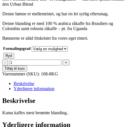
den Urban Blend
Denne bønne er mellemristet, og har en let syrlig eftersmag.
Denne blanding er med 100 % arabica råkaffe fra Brasilien og
Colombia samt robusta råkaffe – pt. fra Uganda
Bønnerne er altid friskristet fra vores eget risteri.
Formalingsgrad
Ryd
Kama
Kaffes
Tilføj til kurv
egen
Varenummer (SKU):
108-8KG
blend,
friskristet
Beskrivelse
Urban
Yderligere information
Blend,
No
Beskrivelse
108
-
Kama kaffes mest berømte blanding..
Bønner
fra
Brasilien,
Yderligere information