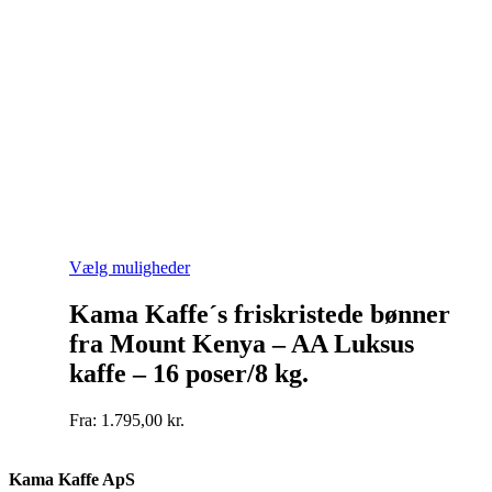
Dette
Vælg muligheder
vare
har
Kama Kaffe´s friskristede bønner
flere
fra Mount Kenya – AA Luksus
varianter.
Mulighederne
kaffe – 16 poser/8 kg.
kan
vælges
Fra:
1.795,00
kr.
på
varesiden
Kama Kaffe ApS