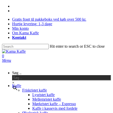
Skip
facebook
to
instagram
main
Gratis fragt til pakkeboks ved køb over 500 kr.
content
Hurtig levering: 1-3 dage
Min konto
Om Kama Kaffe
Kontakt
Hit enter to search or ESC to close
Close
Search
0
Menu
Søg ..
×
Kaffe
Friskristet kaffe
Lysristet kaffe
Mellemristet kaffe
Mørkristet kaffe – Espresso
Kaffe i kassevis med fordele
Økologisk kaffe