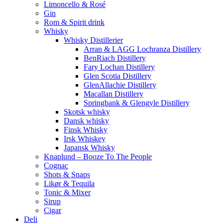
Limoncello & Rosé
Gin
Rom & Spirit drink
Whisky
Whisky Distillerier
Arran & LAGG Lochranza Distillery
BenRiach Distillery
Fary Lochan Distillery
Glen Scotia Distillery
GlenAllachie Distillery
Macallan Distillery
Springbank & Glengyle Distillery
Skotsk whisky
Dansk whisky
Finsk Whisky
Irsk Whiskey
Japansk Whisky
Knaplund – Booze To The People
Cognac
Shots & Snaps
Likør & Tequila
Tonic & Mixer
Sirup
Cigar
Deli