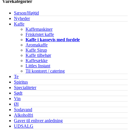
Varekategorier
Sæson/Højtid
Nyheder
Kaffe
Kaffemaskiner
Friskristet kaffe
Kaffe i kassevis med fordele
Aromakaffe
Kaffe Sirup
Kaffe tilbehør
Kaffesække
Littles Instant
Til kontoret / catering
Te
Spiritus
Specialiteter
Sødt
Vin
Øl
Sodavand
Alkoholfri
Gaver til enhver anledning
UDSALG