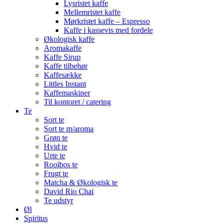
Lysristet kaffe
Mellemristet kaffe
Mørkristet kaffe – Espresso
Kaffe i kassevis med fordele
Økologisk kaffe
Aromakaffe
Kaffe Sirup
Kaffe tilbehør
Kaffesække
Littles Instant
Kaffemaskiner
Til kontoret / catering
Te
Sort te
Sort te m/aroma
Grøn te
Hvid te
Urte te
Rooibos te
Frugt te
Matcha & Økologisk te
David Rio Chai
Te udstyr
Øl
Spiritus