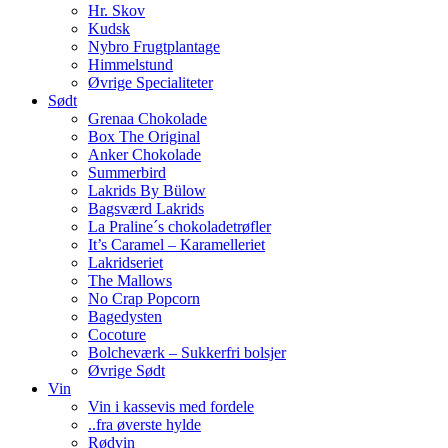
Hr. Skov
Kudsk
Nybro Frugtplantage
Himmelstund
Øvrige Specialiteter
Sødt
Grenaa Chokolade
Box The Original
Anker Chokolade
Summerbird
Lakrids By Bülow
Bagsværd Lakrids
La Praline´s chokoladetrøfler
It’s Caramel – Karamelleriet
Lakridseriet
The Mallows
No Crap Popcorn
Bagedysten
Cocoture
Bolcheværk – Sukkerfri bolsjer
Øvrige Sødt
Vin
Vin i kassevis med fordele
..fra øverste hylde
Rødvin