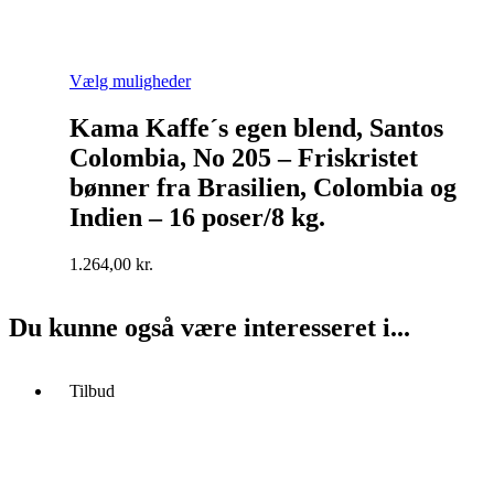
Dette
Vælg muligheder
vare
har
Kama Kaffe´s egen blend, Santos
flere
Colombia, No 205 – Friskristet
varianter.
Mulighederne
bønner fra Brasilien, Colombia og
kan
Indien – 16 poser/8 kg.
vælges
på
varesiden
1.264,00
kr.
Du kunne også være interesseret i...
Tilbud