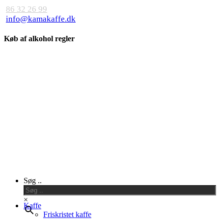
86 32 26 99
info@kamakaffe.dk
Køb af alkohol regler
Close
Søg ..
Menu
×
Kaffe
Friskristet kaffe