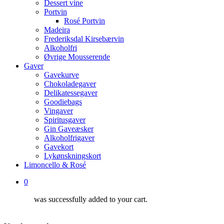
Dessert vine
Portvin
Rosé Portvin
Madeira
Frederiksdal Kirsebærvin
Alkoholfri
Øvrige Mousserende
Gaver
Gavekurve
Chokoladegaver
Delikatessegaver
Goodiebags
Vingaver
Spiritusgaver
Gin Gaveæsker
Alkoholfrigaver
Gavekort
Lykønskningskort
Limoncello & Rosé
0
was successfully added to your cart.