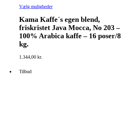
Dette
Vælg muligheder
vare
har
Kama Kaffe´s egen blend,
flere
friskristet Java Mocca, No 203 –
varianter.
Mulighederne
100% Arabica kaffe – 16 poser/8
kan
kg.
vælges
på
varesiden
1.344,00
kr.
Tilbud