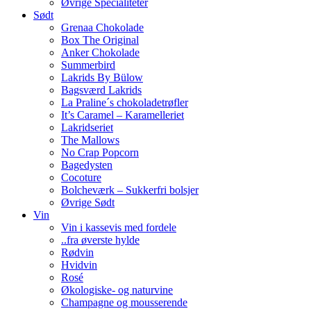
Øvrige Specialiteter
Sødt
Grenaa Chokolade
Box The Original
Anker Chokolade
Summerbird
Lakrids By Bülow
Bagsværd Lakrids
La Praline´s chokoladetrøfler
It’s Caramel – Karamelleriet
Lakridseriet
The Mallows
No Crap Popcorn
Bagedysten
Cocoture
Bolcheværk – Sukkerfri bolsjer
Øvrige Sødt
Vin
Vin i kassevis med fordele
..fra øverste hylde
Rødvin
Hvidvin
Rosé
Økologiske- og naturvine
Champagne og mousserende