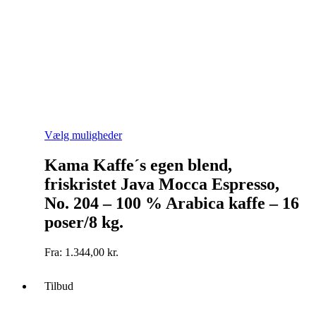
Dette
Vælg muligheder
vare
har
Kama Kaffe´s egen blend,
flere
friskristet Java Mocca Espresso,
varianter.
Mulighederne
No. 204 – 100 % Arabica kaffe – 16
kan
poser/8 kg.
vælges
på
varesiden
Fra:
1.344,00
kr.
Tilbud