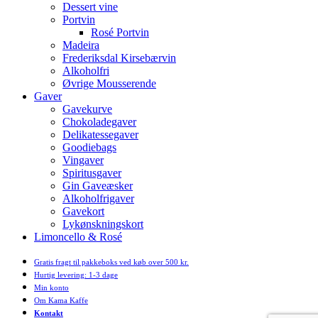
Dessert vine
Portvin
Rosé Portvin
Madeira
Frederiksdal Kirsebærvin
Alkoholfri
Øvrige Mousserende
Gaver
Gavekurve
Chokoladegaver
Delikatessegaver
Goodiebags
Vingaver
Spiritusgaver
Gin Gaveæsker
Alkoholfrigaver
Gavekort
Lykønskningskort
Limoncello & Rosé
Gratis fragt til pakkeboks ved køb over 500 kr.
Hurtig levering: 1-3 dage
Min konto
Om Kama Kaffe
Kontakt