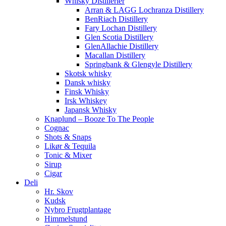
Whisky Distillerier
Arran & LAGG Lochranza Distillery
BenRiach Distillery
Fary Lochan Distillery
Glen Scotia Distillery
GlenAllachie Distillery
Macallan Distillery
Springbank & Glengyle Distillery
Skotsk whisky
Dansk whisky
Finsk Whisky
Irsk Whiskey
Japansk Whisky
Knaplund – Booze To The People
Cognac
Shots & Snaps
Likør & Tequila
Tonic & Mixer
Sirup
Cigar
Deli
Hr. Skov
Kudsk
Nybro Frugtplantage
Himmelstund