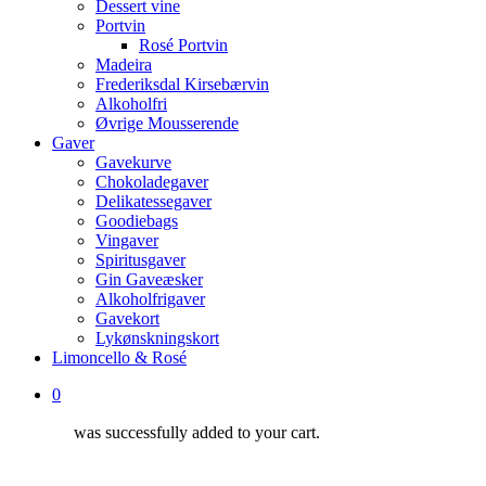
Dessert vine
Portvin
Rosé Portvin
Madeira
Frederiksdal Kirsebærvin
Alkoholfri
Øvrige Mousserende
Gaver
Gavekurve
Chokoladegaver
Delikatessegaver
Goodiebags
Vingaver
Spiritusgaver
Gin Gaveæsker
Alkoholfrigaver
Gavekort
Lykønskningskort
Limoncello & Rosé
0
was successfully added to your cart.