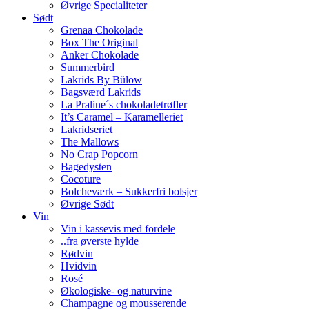
Øvrige Specialiteter
Sødt
Grenaa Chokolade
Box The Original
Anker Chokolade
Summerbird
Lakrids By Bülow
Bagsværd Lakrids
La Praline´s chokoladetrøfler
It’s Caramel – Karamelleriet
Lakridseriet
The Mallows
No Crap Popcorn
Bagedysten
Cocoture
Bolcheværk – Sukkerfri bolsjer
Øvrige Sødt
Vin
Vin i kassevis med fordele
..fra øverste hylde
Rødvin
Hvidvin
Rosé
Økologiske- og naturvine
Champagne og mousserende