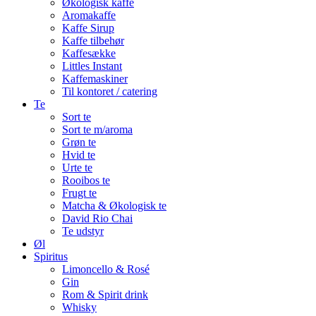
Økologisk kaffe
Aromakaffe
Kaffe Sirup
Kaffe tilbehør
Kaffesække
Littles Instant
Kaffemaskiner
Til kontoret / catering
Te
Sort te
Sort te m/aroma
Grøn te
Hvid te
Urte te
Rooibos te
Frugt te
Matcha & Økologisk te
David Rio Chai
Te udstyr
Øl
Spiritus
Limoncello & Rosé
Gin
Rom & Spirit drink
Whisky