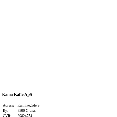
Vin
Spiritus
Specialiteter
Nyheder
Kama Kaffe ApS
Adresse:
Kannikegade 9
By:
8500 Grenaa
CVR:
29824754