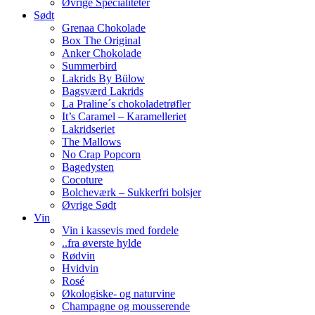
Øvrige Specialiteter
Sødt
Grenaa Chokolade
Box The Original
Anker Chokolade
Summerbird
Lakrids By Bülow
Bagsværd Lakrids
La Praline´s chokoladetrøfler
It’s Caramel – Karamelleriet
Lakridseriet
The Mallows
No Crap Popcorn
Bagedysten
Cocoture
Bolcheværk – Sukkerfri bolsjer
Øvrige Sødt
Vin
Vin i kassevis med fordele
..fra øverste hylde
Rødvin
Hvidvin
Rosé
Økologiske- og naturvine
Champagne og mousserende