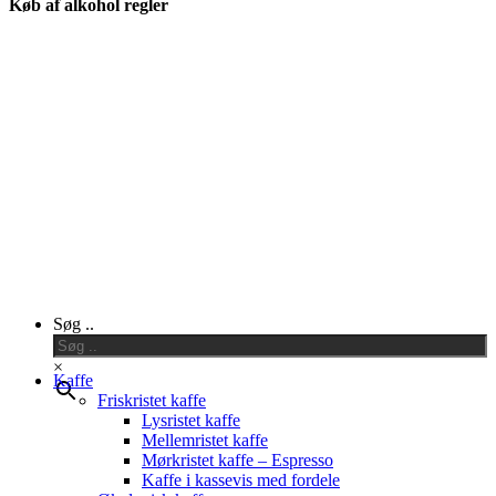
Køb af alkohol regler
Close
Søg ..
Menu
×
Kaffe
Friskristet kaffe
Lysristet kaffe
Mellemristet kaffe
Mørkristet kaffe – Espresso
Kaffe i kassevis med fordele