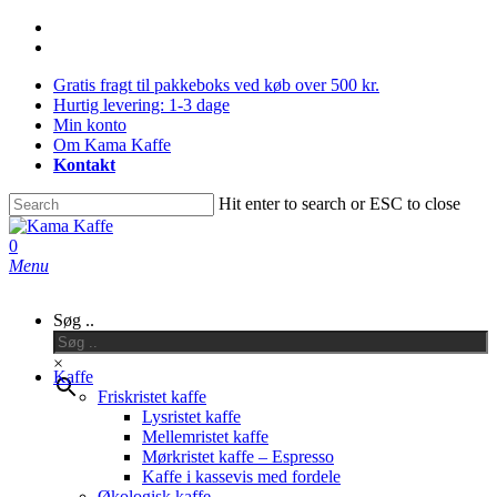
Skip
facebook
to
instagram
main
Gratis fragt til pakkeboks ved køb over 500 kr.
content
Hurtig levering: 1-3 dage
Min konto
Om Kama Kaffe
Kontakt
Hit enter to search or ESC to close
Close
Search
0
Menu
Søg ..
×
Kaffe
Friskristet kaffe
Lysristet kaffe
Mellemristet kaffe
Mørkristet kaffe – Espresso
Kaffe i kassevis med fordele
Økologisk kaffe