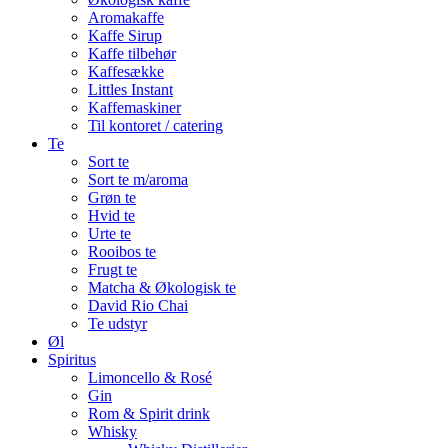
Aromakaffe
Kaffe Sirup
Kaffe tilbehør
Kaffesække
Littles Instant
Kaffemaskiner
Til kontoret / catering
Te
Sort te
Sort te m/aroma
Grøn te
Hvid te
Urte te
Rooibos te
Frugt te
Matcha & Økologisk te
David Rio Chai
Te udstyr
Øl
Spiritus
Limoncello & Rosé
Gin
Rom & Spirit drink
Whisky