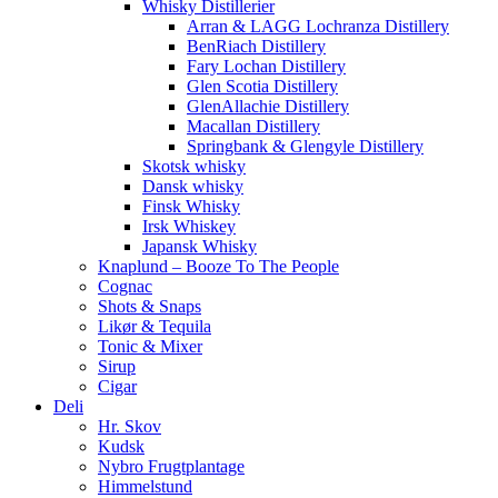
Whisky Distillerier
Arran & LAGG Lochranza Distillery
BenRiach Distillery
Fary Lochan Distillery
Glen Scotia Distillery
GlenAllachie Distillery
Macallan Distillery
Springbank & Glengyle Distillery
Skotsk whisky
Dansk whisky
Finsk Whisky
Irsk Whiskey
Japansk Whisky
Knaplund – Booze To The People
Cognac
Shots & Snaps
Likør & Tequila
Tonic & Mixer
Sirup
Cigar
Deli
Hr. Skov
Kudsk
Nybro Frugtplantage
Himmelstund