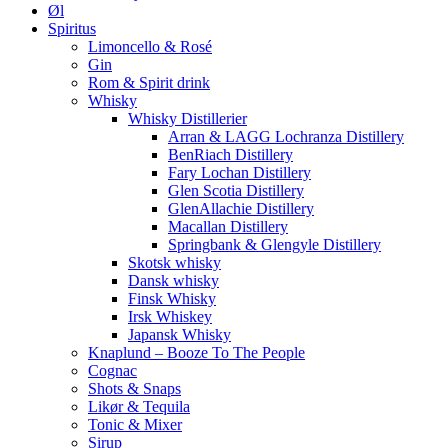
Øl
Spiritus
Limoncello & Rosé
Gin
Rom & Spirit drink
Whisky
Whisky Distillerier
Arran & LAGG Lochranza Distillery
BenRiach Distillery
Fary Lochan Distillery
Glen Scotia Distillery
GlenAllachie Distillery
Macallan Distillery
Springbank & Glengyle Distillery
Skotsk whisky
Dansk whisky
Finsk Whisky
Irsk Whiskey
Japansk Whisky
Knaplund – Booze To The People
Cognac
Shots & Snaps
Likør & Tequila
Tonic & Mixer
Sirup