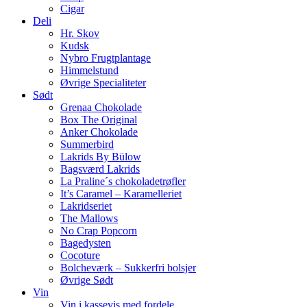
Cigar
Deli
Hr. Skov
Kudsk
Nybro Frugtplantage
Himmelstund
Øvrige Specialiteter
Sødt
Grenaa Chokolade
Box The Original
Anker Chokolade
Summerbird
Lakrids By Bülow
Bagsværd Lakrids
La Praline´s chokoladetrøfler
It’s Caramel – Karamelleriet
Lakridseriet
The Mallows
No Crap Popcorn
Bagedysten
Cocoture
Bolcheværk – Sukkerfri bolsjer
Øvrige Sødt
Vin
Vin i kassevis med fordele