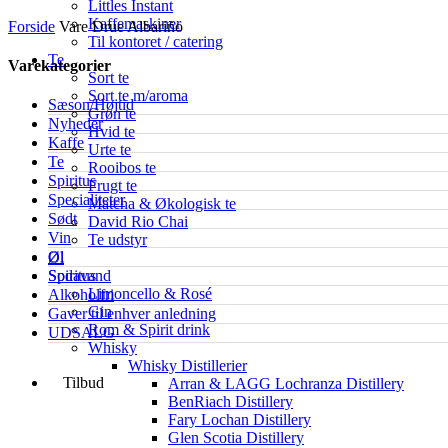
Littles Instant
Kaffemaskiner
Forside
Vare Drue
Albariño
Til kontoret / catering
Te
Varekategorier
Sort te
Sort te m/aroma
Sæson/Højtid
Grøn te
Nyheder
Hvid te
Kaffe
Urte te
Te
Rooibos te
Spiritus
Frugt te
Specialiteter
Matcha & Økologisk te
Sødt
David Rio Chai
Vin
Te udstyr
Øl
Øl
Spiritus
Sodavand
Limoncello & Rosé
Alkoholfri
Gin
Gaver til enhver anledning
Rom & Spirit drink
UDSALG
Whisky
Whisky Distillerier
Tilbud
Arran & LAGG Lochranza Distillery
BenRiach Distillery
Fary Lochan Distillery
Glen Scotia Distillery