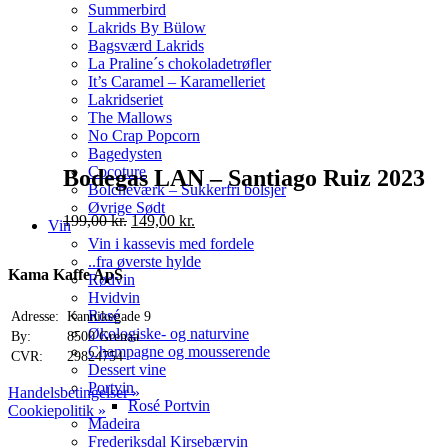
Summerbird
Lakrids By Bülow
Bagsværd Lakrids
La Praline´s chokoladetrøfler
It’s Caramel – Karamelleriet
Lakridseriet
The Mallows
No Crap Popcorn
Bagedysten
Cocoture
Bodegas LAN – Santiago Ruiz 2023
Bolcheværk – Sukkerfri bolsjer
Øvrige Sødt
Original
Current
199,00
kr.
149,00
kr.
Vin
price
price
Vin i kassevis med fordele
was:
is:
..fra øverste hylde
199,00 kr..
149,00 kr..
Kama Kaffe ApS
Rødvin
Hvidvin
Rosé
Adresse:
Kannikegade 9
Økologiske- og naturvine
By:
8500 Grenaa
Champagne og mousserende
CVR:
29824754
Dessert vine
Portvin
Handelsbetingelser »
Rosé Portvin
Cookiepolitik »
Madeira
Frederiksdal Kirsebærvin