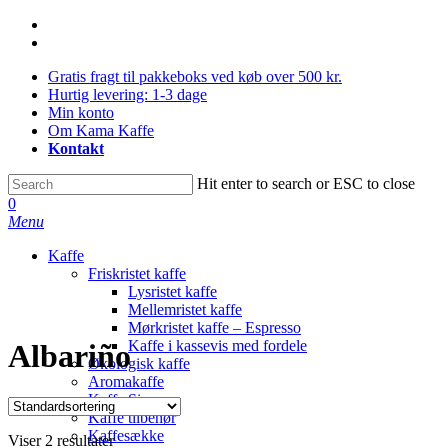
Skip
facebook
to
instagram
main
Gratis fragt til pakkeboks ved køb over 500 kr.
content
Hurtig levering: 1-3 dage
Min konto
Om Kama Kaffe
Kontakt
Hit enter to search or ESC to close
Close
0
Search
Menu
Kaffe
Friskristet kaffe
Lysristet kaffe
Mellemristet kaffe
Mørkristet kaffe – Espresso
Kaffe i kassevis med fordele
Albariño
Økologisk kaffe
Aromakaffe
Kaffe Sirup
Kaffe tilbehør
Kaffesække
Viser 2 resultater