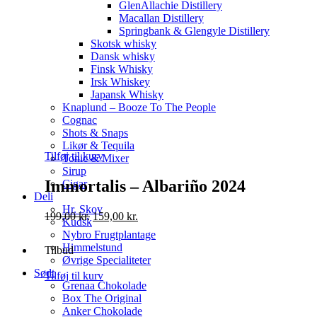
GlenAllachie Distillery
Macallan Distillery
Springbank & Glengyle Distillery
Skotsk whisky
Dansk whisky
Finsk Whisky
Irsk Whiskey
Japansk Whisky
Knaplund – Booze To The People
Cognac
Shots & Snaps
Likør & Tequila
Tilføj til kurv
Tonic & Mixer
Sirup
Immortalis – Albariño 2024
Cigar
Deli
Hr. Skov
Original
Current
199,00
kr.
159,00
kr.
Kudsk
price
price
Nybro Frugtplantage
was:
is:
Himmelstund
Tilbud
199,00 kr..
159,00 kr..
Øvrige Specialiteter
Sødt
Tilføj til kurv
Grenaa Chokolade
Box The Original
Anker Chokolade