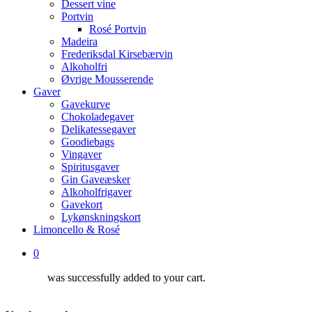
Dessert vine
Portvin
Rosé Portvin
Madeira
Frederiksdal Kirsebærvin
Alkoholfri
Øvrige Mousserende
Gaver
Gavekurve
Chokoladegaver
Delikatessegaver
Goodiebags
Vingaver
Spiritusgaver
Gin Gaveæsker
Alkoholfrigaver
Gavekort
Lykønskningskort
Limoncello & Rosé
0
was successfully added to your cart.