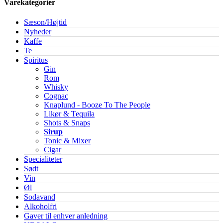
Varekategorier
Sæson/Højtid
Nyheder
Kaffe
Te
Spiritus
Gin
Rom
Whisky
Cognac
Knaplund - Booze To The People
Likør & Tequila
Shots & Snaps
Sirup
Tonic & Mixer
Cigar
Specialiteter
Sødt
Vin
Øl
Sodavand
Alkoholfri
Gaver til enhver anledning