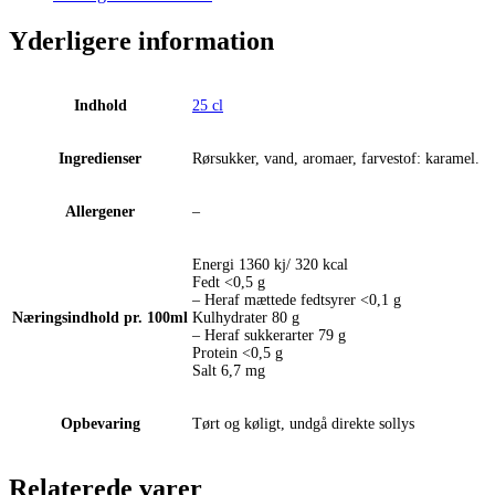
Yderligere information
Indhold
25 cl
Ingredienser
Rørsukker, vand, aromaer, farvestof: karamel.
Allergener
–
Energi 1360 kj/ 320 kcal
Fedt <0,5 g
– Heraf mættede fedtsyrer <0,1 g
Næringsindhold pr. 100ml
Kulhydrater 80 g
– Heraf sukkerarter 79 g
Protein <0,5 g
Salt 6,7 mg
Opbevaring
Tørt og køligt, undgå direkte sollys
Relaterede varer