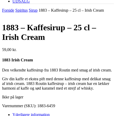
UDSALG
Forside
Spiritus
Sirup
1883 – Kaffesirup – 25 cl – Irish Cream
1883 – Kaffesirup – 25 cl –
Irish Cream
59,00
kr.
1883 Irish Cream
Den velkendte kaffesirup fra 1883 Routin med smag af irish cream.
Giv din kaffe et ekstra pift med denne kaffesirup med delikat smag
af irish cream. 1883 Routin kaffesirup – irish cream har en lækker
harmoni af kaffe og sød karamel med et strejf af whisky.
Ikke på lager
Varenummer (SKU):
1883-6459
Yderligere information