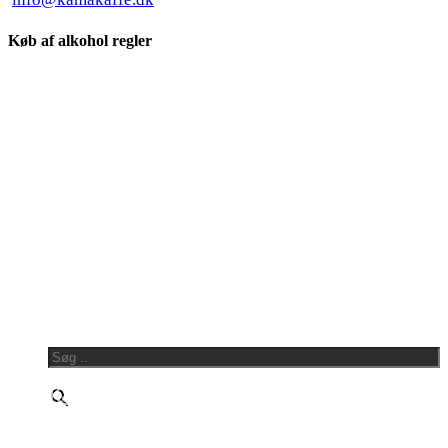
Køb af alkohol regler
Søg ..
×
Kaffe
Te
Friskristet kaffe