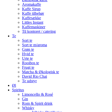
Aromakaffe
Kaffe Sirup
Kaffe tilbehør
Kaffesække
Littles Instant
Kaffemaskiner
Til kontoret / catering
Te
Sort te
Sort te m/aroma
Grøn te
Hvid te
Urte te
Rooibos te
Frugt te
Matcha & Økologisk te
David Rio Chai
Te udstyr
Øl
Spiritus
Limoncello & Rosé
Gin
Rom & Spirit drink
Whisky