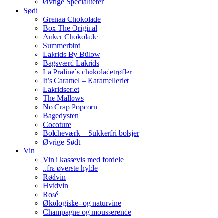
Øvrige Specialiteter
Sødt
Grenaa Chokolade
Box The Original
Anker Chokolade
Summerbird
Lakrids By Bülow
Bagsværd Lakrids
La Praline´s chokoladetrøfler
It’s Caramel – Karamelleriet
Lakridseriet
The Mallows
No Crap Popcorn
Bagedysten
Cocoture
Bolcheværk – Sukkerfri bolsjer
Øvrige Sødt
Vin
Vin i kassevis med fordele
..fra øverste hylde
Rødvin
Hvidvin
Rosé
Økologiske- og naturvine
Champagne og mousserende