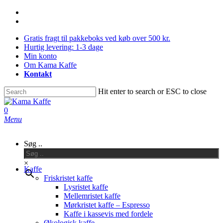
Skip
facebook
Close
to
instagram
main
Menu
Gratis fragt til pakkeboks ved køb over 500 kr.
content
Hurtig levering: 1-3 dage
Min konto
Om Kama Kaffe
Kontakt
Hit enter to search or ESC to close
Close
Search
0
Menu
Søg ..
×
Kaffe
Friskristet kaffe
Lysristet kaffe
Mellemristet kaffe
Mørkristet kaffe – Espresso
Kaffe i kassevis med fordele
Økologisk kaffe