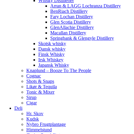
Whisky Distillerier
Arran & LAGG Lochranza Distillery
BenRiach Distillery
Fary Lochan Distillery
Glen Scotia Distillery
GlenAllachie Distillery
Macallan Distillery
Springbank & Glengyle Distillery
Skotsk whisky
Dansk whisky
Finsk Whisky
Irsk Whiskey
Japansk Whisky
Knaplund – Booze To The People
Cognac
Shots & Snaps
Likør & Tequila
Tonic & Mixer
Sirup
Cigar
Deli
Hr. Skov
Kudsk
Nybro Frugtplantage
Himmelstund