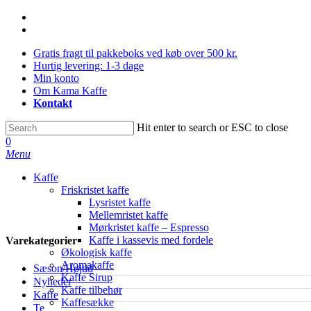
Skip
facebook
to
instagram
main
Gratis fragt til pakkeboks ved køb over 500 kr.
content
Hurtig levering: 1-3 dage
Min konto
Om Kama Kaffe
Kontakt
Hit enter to search or ESC to close
Close
0
Search
Menu
Kaffe
Friskristet kaffe
Lysristet kaffe
Mellemristet kaffe
Mørkristet kaffe – Espresso
Kaffe i kassevis med fordele
Varekategorier
Økologisk kaffe
Aromakaffe
Sæson/Højtid
Kaffe Sirup
Nyheder
Kaffe tilbehør
Kaffe
Kaffesække
Te