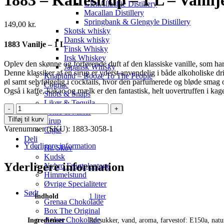
GlenAllachie Distillery
Macallan Distillery
Springbank & Glengyle Distillery
149,00
kr.
Skotsk whisky
Dansk whisky
1883 Vanilje – 1 L
Finsk Whisky
Irsk Whiskey
Oplev den skønne og forførende duft af den klassiske vanille, som ha
Japansk Whisky
Denne klassiker af en sirup er yderst anvendelig i både alkoholiske 
Knaplund – Booze To The People
øl samt selvfølgelig i cocktails, hvor den parfumerede og bløde smag og 
Cognac
Også i kaffe, kakao og mælk er den fantastisk, helt uovertruffen i kag
Shots & Snaps
Likør & Tequila
1883
Tonic & Mixer
-
Tilføj til kurv
Sirup
Kaffesirup
Varenummer (SKU):
1883-3058-1
Cigar
-
Deli
1
Yderligere information
Hr. Skov
L
Kudsk
-
Yderligere information
Nybro Frugtplantage
Vanilje
Himmelstund
antal
Øvrige Specialiteter
Sødt
Indhold
1 liter
Grenaa Chokolade
Box The Original
Anker Chokolade
Ingredienser
Rørsukker, vand, aroma, farvestof: E150a, natu