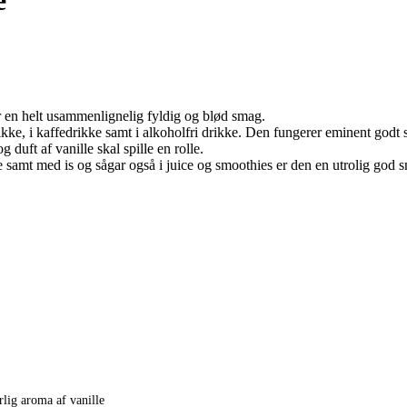
r en helt usammenlignelig fyldig og blød smag.
drikke, i kaffedrikke samt i alkoholfri drikke. Den fungerer eminent g
duft af vanille skal spille en rolle.
e samt med is og sågar også i juice og smoothies er den en utrolig god 
rlig aroma af vanille