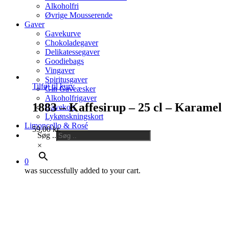
Alkoholfri
Øvrige Mousserende
Gaver
Gavekurve
Chokoladegaver
Delikatessegaver
Goodiebags
Vingaver
Spiritusgaver
Tilføj til kurv
Gin Gaveæsker
Alkoholfrigaver
1883 – Kaffesirup – 25 cl – Karamel
Gavekort
Lykønskningskort
Limoncello & Rosé
59,00
kr.
Søg ..
×
0
was successfully added to your cart.