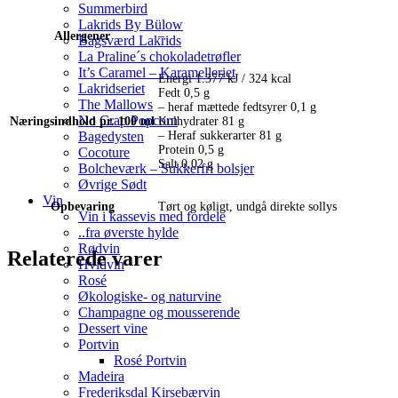
Summerbird
Lakrids By Bülow
Allergener
–
Bagsværd Lakrids
La Praline´s chokoladetrøfler
It’s Caramel – Karamelleriet
Energi 1.377 kJ / 324 kcal
Lakridseriet
Fedt 0,5 g
The Mallows
– heraf mættede fedtsyrer 0,1 g
No Crap Popcorn
Næringsindhold pr. 100 ml
Kulhydrater 81 g
– Heraf sukkerarter 81 g
Bagedysten
Protein 0,5 g
Cocoture
Salt 0,02 g
Bolcheværk – Sukkerfri bolsjer
Øvrige Sødt
Vin
Opbevaring
Tørt og køligt, undgå direkte sollys
Vin i kassevis med fordele
..fra øverste hylde
Rødvin
Relaterede varer
Hvidvin
Rosé
Økologiske- og naturvine
Champagne og mousserende
Dessert vine
Portvin
Rosé Portvin
Madeira
Frederiksdal Kirsebærvin