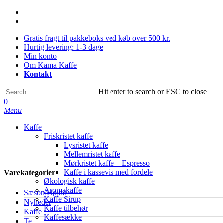
Skip
facebook
to
instagram
main
Gratis fragt til pakkeboks ved køb over 500 kr.
content
Hurtig levering: 1-3 dage
Min konto
Om Kama Kaffe
Kontakt
Hit enter to search or ESC to close
Close
0
Search
Menu
Kaffe
Friskristet kaffe
Lysristet kaffe
Mellemristet kaffe
Mørkristet kaffe – Espresso
Kaffe i kassevis med fordele
Varekategorier
Økologisk kaffe
Aromakaffe
Sæson/Højtid
Kaffe Sirup
Nyheder
Kaffe tilbehør
Kaffe
Kaffesække
Te