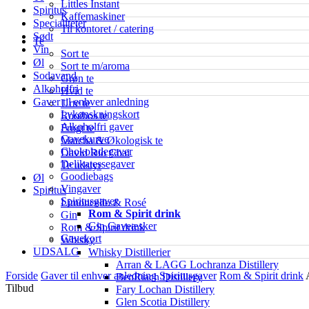
Littles Instant
Spiritus
Kaffemaskiner
Specialiteter
Til kontoret / catering
Sødt
Te
Vin
Sort te
Øl
Sort te m/aroma
Sodavand
Grøn te
Alkoholfri
Hvid te
Gaver til enhver anledning
Urte te
Lykønskningskort
Rooibos te
Alkoholfri gaver
Frugt te
Gavekurve
Matcha & Økologisk te
Chokoladegaver
David Rio Chai
Delikatessegaver
Te udstyr
Goodiebags
Øl
Vingaver
Spiritus
Spiritusgaver
Limoncello & Rosé
Rom & Spirit drink
Gin
Gin Gaveæsker
Rom & Spirit drink
Gavekort
Whisky
UDSALG
Whisky Distillerier
Arran & LAGG Lochranza Distillery
Forside
Gaver til enhver anledning
Spiritusgaver
Rom & Spirit drink
BenRiach Distillery
Tilbud
Fary Lochan Distillery
Glen Scotia Distillery