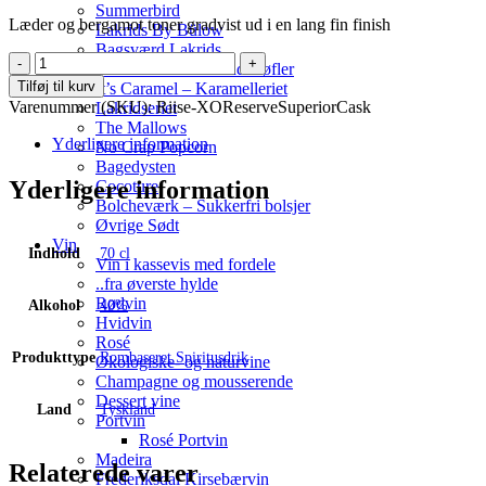
Summerbird
Læder og bergamot toner gradvist ud i en lang fin finish
Lakrids By Bülow
Bagsværd Lakrids
A.H.
La Praline´s chokoladetrøfler
Riise
Tilføj til kurv
It’s Caramel – Karamelleriet
-
Varenummer (SKU):
Riise-XOReserveSuperiorCask
Lakridseriet
XO
The Mallows
Reserve
Yderligere information
No Crap Popcorn
Superior
Bagedysten
Cask
Yderligere information
Cocoture
-
Bolcheværk – Sukkerfri bolsjer
40%
Øvrige Sødt
antal
Vin
Indhold
70 cl
Vin i kassevis med fordele
..fra øverste hylde
Rødvin
Alkohol
40%
Hvidvin
Rosé
Produkttype
Rombaseret Spiritusdrik
Økologiske- og naturvine
Champagne og mousserende
Dessert vine
Land
Tyskland
Portvin
Rosé Portvin
Madeira
Relaterede varer
Frederiksdal Kirsebærvin