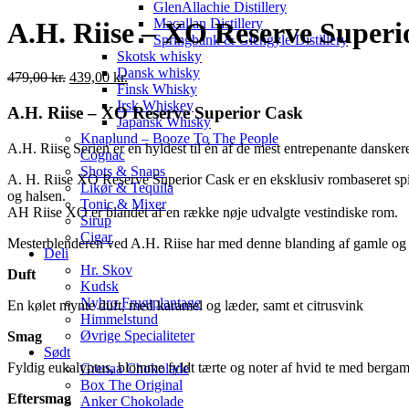
GlenAllachie Distillery
Macallan Distillery
A.H. Riise – XO Reserve Super
Springbank & Glengyle Distillery
Skotsk whisky
Dansk whisky
Original
Current
479,00
kr.
439,00
kr.
Finsk Whisky
price
price
Irsk Whiskey
was:
is:
A.H. Riise – XO Reserve Superior Cask
Japansk Whisky
479,00 kr..
439,00 kr..
Knaplund – Booze To The People
A.H. Riise Serien er en hyldest til én af de mest entrepenante dansker
Cognac
Shots & Snaps
A. H. Riise XO Reserve Superior Cask er en eksklusiv rombaseret spir
Likør & Tequila
og halsen.
Tonic & Mixer
AH Riise XO er blandet af en række nøje udvalgte vestindiske rom.
Sirup
Cigar
Mesterblenderen ved A.H. Riise har med denne blanding af gamle og li
Deli
Hr. Skov
Duft
Kudsk
Nybro Frugtplantage
En kølet mynte duft, med karamel og læder, samt et citrusvink
Himmelstund
Øvrige Specialiteter
Smag
Sødt
Fyldig eukalyptus, blomme fyldt tærte og noter af hvid te med berga
Grenaa Chokolade
Box The Original
Eftersmag
Anker Chokolade