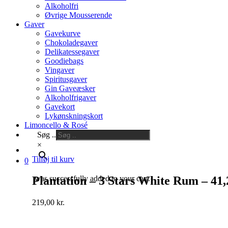
Alkoholfri
Øvrige Mousserende
Gaver
Gavekurve
Chokoladegaver
Delikatessegaver
Goodiebags
Vingaver
Spiritusgaver
Gin Gaveæsker
Alkoholfrigaver
Gavekort
Lykønskningskort
Limoncello & Rosé
Søg ..
×
Tilføj til kurv
0
was successfully added to your cart.
Plantation – 3 Stars White Rum – 41
219,00
kr.