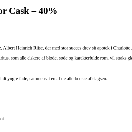
ior Cask – 40%
e, Albert Heinrich Riise, der med stor succes drev sit apotek i Charlott
itus, som alle elskere af bløde, søde og karakterfulde rom, vil straks
dt yngre fade, sammensat en af de allerbedste af slagsen.
mot