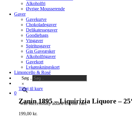
Alkoholfri
Øvrige Mousserende
Gaver
Gavekurve
Chokoladegaver
Delikatessegaver
Goodiebags
Vingaver
Spiritusgaver
Gin Gaveæsker
Alkoholfrigaver
Gavekort
Lykønskningskort
Limoncello & Rosé
Søg ..
×
Tilføj til kurv
0
Zanin 1895 – Liquirizia Liquore – 2
was successfully added to your cart.
199,00
kr.