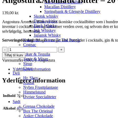
GlenAllachie Distillery
Macallan Distillery
Springbank & Glengyle Distillery
139,00
kr.
Skotsk whisky
Dansk whisky
Angostura Aromatic Bitter er den ikoniske cocktailbitter som i hundredv
Finsk Whisky
inventar i cocktailbarer og køkkener verden over, og selvom den er kom
Irsk Whiskey
selvfølgelig, hemmelig.
Japansk Whisky
Knaplund – Booze To The People
Serveringsforslag:
Bruges i meget små mængder i cocktails, gin & to
Cognac
Angostura
Shots & Snaps
Aromatic
Likør & Tequila
Tilføj til kurv
Bitter
Tonic & Mixer
Varenummer (SKU):
Angostura
-
Sirup
20
Cigar
Yderligere information
CL
Deli
-
Hr. Skov
Yderligere information
44,7
Kudsk
%
Nybro Frugtplantage
antal
Himmelstund
Indhold
70 cl
Øvrige Specialiteter
Sødt
Grenaa Chokolade
Alkohol
40%
Box The Original
Anker Chokolade