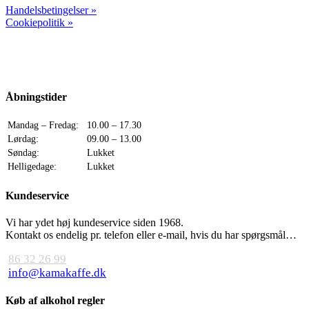
Handelsbetingelser »
Cookiepolitik »
Åbningstider
Mandag – Fredag:
10.00 – 17.30
Lørdag:
09.00 – 13.00
Søndag:
Lukket
Helligedage:
Lukket
Kundeservice
Vi har ydet høj kundeservice siden 1968.
Kontakt os endelig pr. telefon eller e-mail, hvis du har spørgsmål…
86 32 26 99
info@kamakaffe.dk
Køb af alkohol regler