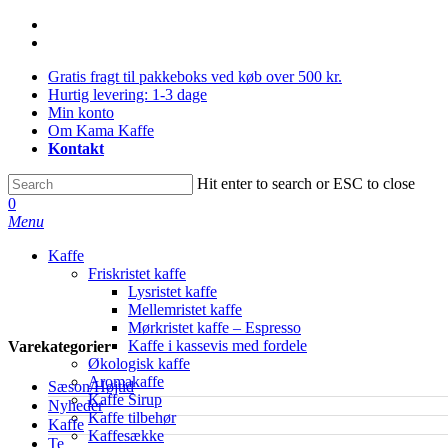
Skip
facebook
to
instagram
main
Gratis fragt til pakkeboks ved køb over 500 kr.
content
Hurtig levering: 1-3 dage
Min konto
Om Kama Kaffe
Kontakt
Hit enter to search or ESC to close
Close
0
Search
Menu
Kaffe
Friskristet kaffe
Lysristet kaffe
Mellemristet kaffe
Mørkristet kaffe – Espresso
Kaffe i kassevis med fordele
Varekategorier
Økologisk kaffe
Aromakaffe
Sæson/Højtid
Kaffe Sirup
Nyheder
Kaffe tilbehør
Kaffe
Kaffesække
Te