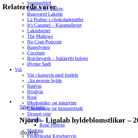
Summerbird
Relaterede varer
Lakrids By Bülow
Bagsværd Lakrids
La Praline´s chokoladetrøfler
It’s Caramel – Karamelleriet
Lakridseriet
The Mallows
No Crap Popcorn
Bagedysten
Cocoture
Bolcheværk – Sukkerfri bolsjer
Øvrige Sødt
Vin
Vin i kassevis med fordele
..fra øverste hylde
Rødvin
Hvidvin
Rosé
Økologiske- og naturvine
Tilføj til kurv
Champagne og mousserende
Dessert vine
Njord – Ligalab hyldeblomstlikør – 
Portvin
Rosé Portvin
Madeira
399,00
kr.
Frederiksdal Kirsebærvin