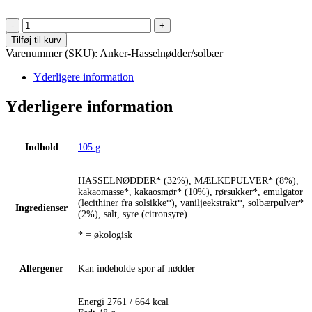
Anker
Chokolade
Tilføj til kurv
-
Varenummer (SKU):
Anker-Hasselnødder/solbær
Piemonte
hasselnødder/nougat/solbærpulver
Yderligere information
antal
Yderligere information
Indhold
105 g
HASSELNØDDER* (32%), MÆLKEPULVER* (8%),
kakaomasse*, kakaosmør* (10%), rørsukker*, emulgator
(lecithiner fra solsikke*), vaniljeekstrakt*, solbærpulver*
Ingredienser
(2%), salt, syre (citronsyre)
* = økologisk
Allergener
Kan indeholde spor af nødder
Energi 2761 / 664 kcal