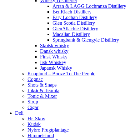
Whisky Distillerier
Arran & LAGG Lochranza Distillery
BenRiach Distillery
Fary Lochan Distillery
Glen Scotia Distillery
GlenAllachie Distillery
Macallan Distillery
Springbank & Glengyle Distillery
Skotsk whisky
Dansk whisky
Finsk Whisky
Irsk Whiskey
Japansk Whisky
Knaplund – Booze To The People
Cognac
Shots & Snaps
Likør & Tequila
Tonic & Mixer
Sirup
Cigar
Deli
Hr. Skov
Kudsk
Nybro Frugtplantage
Himmelstund