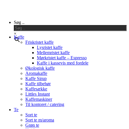
Close
Søg ..
Menu
×
Kaffe
Friskristet kaffe
Lysristet kaffe
Mellemristet kaffe
Mørkristet kaffe – Espresso
Kaffe i kassevis med fordele
Økologisk kaffe
Aromakaffe
Kaffe Sirup
Kaffe tilbehør
Kaffesække
Littles Instant
Kaffemaskiner
Til kontoret / catering
Te
Sort te
Sort te m/aroma
Grøn te