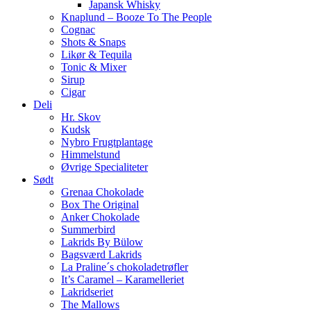
Japansk Whisky
Knaplund – Booze To The People
Cognac
Shots & Snaps
Likør & Tequila
Tonic & Mixer
Sirup
Cigar
Deli
Hr. Skov
Kudsk
Nybro Frugtplantage
Himmelstund
Øvrige Specialiteter
Sødt
Grenaa Chokolade
Box The Original
Anker Chokolade
Summerbird
Lakrids By Bülow
Bagsværd Lakrids
La Praline´s chokoladetrøfler
It’s Caramel – Karamelleriet
Lakridseriet
The Mallows