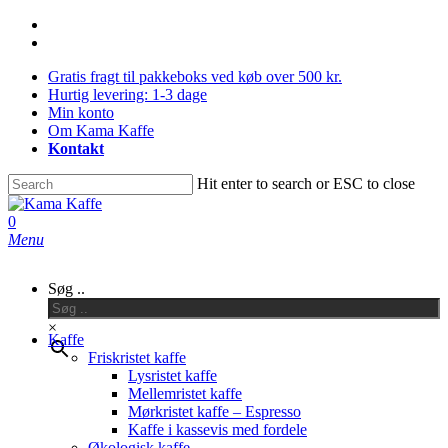
Skip
facebook
to
instagram
main
Gratis fragt til pakkeboks ved køb over 500 kr.
content
Hurtig levering: 1-3 dage
Min konto
Om Kama Kaffe
Kontakt
Hit enter to search or ESC to close
Close
Search
0
Menu
Søg ..
×
Kaffe
Friskristet kaffe
Lysristet kaffe
Mellemristet kaffe
Mørkristet kaffe – Espresso
Kaffe i kassevis med fordele
Økologisk kaffe