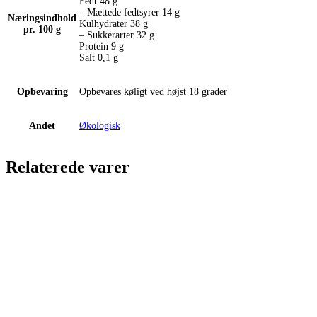
Fedt 48 g
– Mættede fedtsyrer 14 g
Næringsindhold
Kulhydrater 38 g
pr. 100 g
– Sukkerarter 32 g
Protein 9 g
Salt 0,1 g
Opbevaring
Opbevares køligt ved højst 18 grader
Andet
Økologisk
Relaterede varer