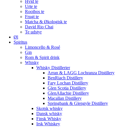
Hvid te
Urte te
Rooibos te
Frugt te
Matcha & Økologisk te
David Rio Chai
Te udstyr
Øl
Spiritus
Limoncello & Rosé
Gin
Rom & Spirit drink
Whisky
Whisky Distillerier
Arran & LAGG Lochranza Distillery
BenRiach Distillery
Fary Lochan Distillery
Glen Scotia Distillery
GlenAllachie Distillery
Macallan Distillery
Springbank & Glengyle Distillery
Skotsk whisky
Dansk whisky
Finsk Whisky
Irsk Whiskey