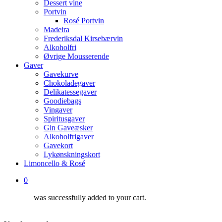
Dessert vine
Portvin
Rosé Portvin
Madeira
Frederiksdal Kirsebærvin
Alkoholfri
Øvrige Mousserende
Gaver
Gavekurve
Chokoladegaver
Delikatessegaver
Goodiebags
Vingaver
Spiritusgaver
Gin Gaveæsker
Alkoholfrigaver
Gavekort
Lykønskningskort
Limoncello & Rosé
0
was successfully added to your cart.