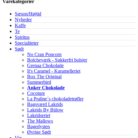
Varekategorier
Sæson/Højtid
Nyheder
Kaffe
Te
Spiritus
Specialiteter
Sødt
No Crap Popcorn
Bolcheværk - Sukkerfri bolsjer
Grenaa Chokolade
It's Caramel - Karamelleriet
Box The Original
Summerbird
Anker Chokolade
Cocoture
La Praline´s chokoladetrøfler
Bagsværd Lakrids
Lakrids By Bülow
Lakridseriet
The Mallows
Bagedysten
Øvrige Sødt
Vin