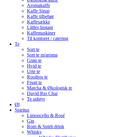
Aromakaffe
Kaffe Sirup
Kaffe tilbehør
Kaffesække
Littles Instant
Kaffemaskiner
Til kontoret / catering
Te
Sort te
Sort te m/aroma
Grøn te
Hvid te
Urte te
Rooibos te
Frugt te
Matcha & Økologisk te
David Rio Chai
Te udstyr
Øl
Spiritus
Limoncello & Rosé
Gin
Rom & Spirit drink
Whisky