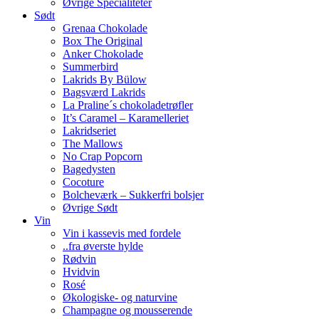
Øvrige Specialiteter
Sødt
Grenaa Chokolade
Box The Original
Anker Chokolade
Summerbird
Lakrids By Bülow
Bagsværd Lakrids
La Praline´s chokoladetrøfler
It’s Caramel – Karamelleriet
Lakridseriet
The Mallows
No Crap Popcorn
Bagedysten
Cocoture
Bolcheværk – Sukkerfri bolsjer
Øvrige Sødt
Vin
Vin i kassevis med fordele
..fra øverste hylde
Rødvin
Hvidvin
Rosé
Økologiske- og naturvine
Champagne og mousserende