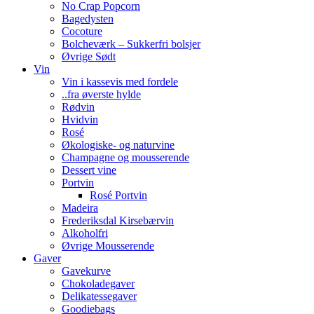
No Crap Popcorn
Bagedysten
Cocoture
Bolcheværk – Sukkerfri bolsjer
Øvrige Sødt
Vin
Vin i kassevis med fordele
..fra øverste hylde
Rødvin
Hvidvin
Rosé
Økologiske- og naturvine
Champagne og mousserende
Dessert vine
Portvin
Rosé Portvin
Madeira
Frederiksdal Kirsebærvin
Alkoholfri
Øvrige Mousserende
Gaver
Gavekurve
Chokoladegaver
Delikatessegaver
Goodiebags