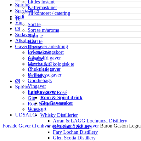
Littles Instant
Spiritus
Kaffemaskiner
Specialiteter
Til kontoret / catering
Sødt
Te
Vin
Sort te
Øl
Sort te m/aroma
Sodavand
Grøn te
Alkoholfri
Hvid te
Gaver til enhver anledning
Urte te
Lykønskningskort
Rooibos te
Alkoholfri gaver
Frugt te
Gavekurve
Matcha & Økologisk te
Chokoladegaver
David Rio Chai
Delikatessegaver
Te udstyr
Goodiebags
Øl
Vingaver
Spiritus
Spiritusgaver
Limoncello & Rosé
Rom & Spirit drink
Gin
Gin Gaveæsker
Rom & Spirit drink
Gavekort
Whisky
UDSALG
Whisky Distillerier
Arran & LAGG Lochranza Distillery
Forside
Gaver til enhver anledning
Spiritusgaver
Baron Gaston Legr
BenRiach Distillery
Fary Lochan Distillery
Glen Scotia Distillery