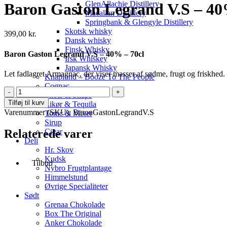
GlenAllachie Distillery
Baron Gaston Legrand V.S – 4
Macallan Distillery
Springbank & Glengyle Distillery
Skotsk whisky
399,00
kr.
Dansk whisky
Finsk Whisky
Baron Gaston Legrand V.S – 40% – 70cl
Irsk Whiskey
Japansk Whisky
Let fadlagret Armagnac, der viser masser af sødme, frugt og friskhed. 
Knaplund – Booze To The People
Cognac
Baron
Shots & Snaps
Gaston
Tilføj til kurv
Likør & Tequila
Legrand
Varenummer (SKU):
BaronGastonLegrandV.S
Tonic & Mixer
V.S
Sirup
-
Relaterede varer
Cigar
40%
Deli
antal
Hr. Skov
Kudsk
Tilbud
Nybro Frugtplantage
Himmelstund
Øvrige Specialiteter
Sødt
Grenaa Chokolade
Box The Original
Anker Chokolade