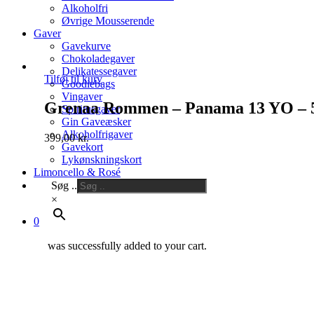
Alkoholfri
Øvrige Mousserende
Gaver
Gavekurve
Chokoladegaver
Delikatessegaver
Tilføj til kurv
Goodiebags
Vingaver
Grenaa Rommen – Panama 13 YO – 
Spiritusgaver
Gin Gaveæsker
Alkoholfrigaver
399,00
kr.
Gavekort
Lykønskningskort
Limoncello & Rosé
Søg ..
×
0
was successfully added to your cart.