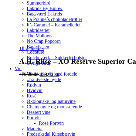
Summerbird
Lakrids By Bülow
Bagsværd Lakrids
La Praline´s chokoladetrøfler
It’s Caramel – Karamelleriet
Lakridseriet
The Mallows
No Crap Popcorn
Bagedysten
Tilføj til kurv
Cocoture
Bolcheværk – Sukkerfri bolsjer
A.H. Riise – XO Reserve Superior C
Øvrige Sødt
Vin
Original
Current
Vin i kassevis med fordele
479,00
kr.
439,00
kr.
price
price
..fra øverste hylde
was:
is:
Rødvin
479,00 kr..
439,00 kr..
Hvidvin
Rosé
Økologiske- og naturvine
Champagne og mousserende
Dessert vine
Portvin
Rosé Portvin
Madeira
Frederiksdal Kirsebærvin