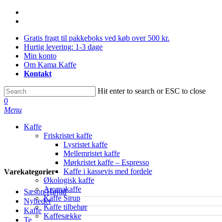
Skip
facebook
to
instagram
main
Gratis fragt til pakkeboks ved køb over 500 kr.
content
Hurtig levering: 1-3 dage
Min konto
Om Kama Kaffe
Kontakt
Hit enter to search or ESC to close
Close
0
Search
Menu
Kaffe
Friskristet kaffe
Lysristet kaffe
Mellemristet kaffe
Mørkristet kaffe – Espresso
Kaffe i kassevis med fordele
Varekategorier
Økologisk kaffe
Aromakaffe
Sæson/Højtid
Kaffe Sirup
Nyheder
Kaffe tilbehør
Kaffe
Kaffesække
Te