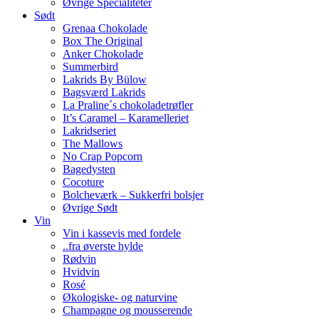
Øvrige Specialiteter
Sødt
Grenaa Chokolade
Box The Original
Anker Chokolade
Summerbird
Lakrids By Bülow
Bagsværd Lakrids
La Praline´s chokoladetrøfler
It’s Caramel – Karamelleriet
Lakridseriet
The Mallows
No Crap Popcorn
Bagedysten
Cocoture
Bolcheværk – Sukkerfri bolsjer
Øvrige Sødt
Vin
Vin i kassevis med fordele
..fra øverste hylde
Rødvin
Hvidvin
Rosé
Økologiske- og naturvine
Champagne og mousserende