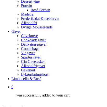
Dessert vine
Portvin
Rosé Portvin
Madeira
Frederiksdal Kirsebærvin
Alkoholfri
Øvrige Mousserende
Gaver
Gavekurve
Chokoladegaver
Delikatessegaver
Goodiebags
Vingaver
Spiritusgaver
Gin Gaveæsker
Alkoholfrigaver
Gavekort
Lykønskningskort
Limoncello & Rosé
0
was successfully added to your cart.