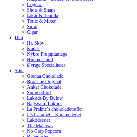
Cognac
Shots & Snaps
Likør & Tequila
Tonic & Mixer
Sirup
Cigar
Deli
Hr. Skov
Kudsk
Nybro Frugtplantage
Himmelstund
Øvrige Specialiteter
Sødt
Grenaa Chokolade
Box The Original
Anker Chokolade
Summerbird
Lakrids By Bülow
Bagsværd Lakrids
La Praline´s chokoladetrøfler
It’s Caramel – Karamelleriet
Lakridseriet
The Mallows
No Crap Popcorn
Bagedysten