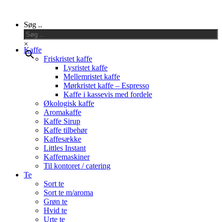
Close
Søg ..
Menu
×
Kaffe
Friskristet kaffe
Lysristet kaffe
Mellemristet kaffe
Mørkristet kaffe – Espresso
Kaffe i kassevis med fordele
Økologisk kaffe
Aromakaffe
Kaffe Sirup
Kaffe tilbehør
Kaffesække
Littles Instant
Kaffemaskiner
Til kontoret / catering
Te
Sort te
Sort te m/aroma
Grøn te
Hvid te
Urte te