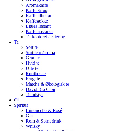
Aromakaffe
Kaffe Sirup
Kaffe tilbehør
Kaffesække
Littles Instant
Kaffemaskiner
Til kontoret / catering
Te
Sort te
Sort te m/aroma
Grøn te
Hvid te
Urte te
Rooibos te
Frugt te
Matcha & Økologisk te
David Rio Chai
Te udstyr
Øl
Spiritus
Limoncello & Rosé
Gin
Rom & Spirit drink
Whisky