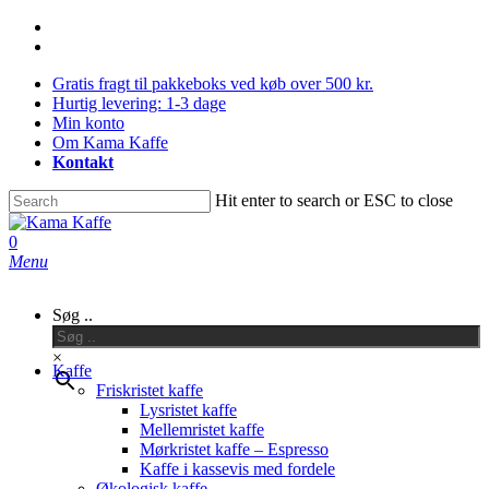
Skip
facebook
to
instagram
main
Gratis fragt til pakkeboks ved køb over 500 kr.
content
Hurtig levering: 1-3 dage
Min konto
Om Kama Kaffe
Kontakt
Hit enter to search or ESC to close
Close
Search
0
Menu
Søg ..
×
Kaffe
Friskristet kaffe
Lysristet kaffe
Mellemristet kaffe
Mørkristet kaffe – Espresso
Kaffe i kassevis med fordele
Økologisk kaffe