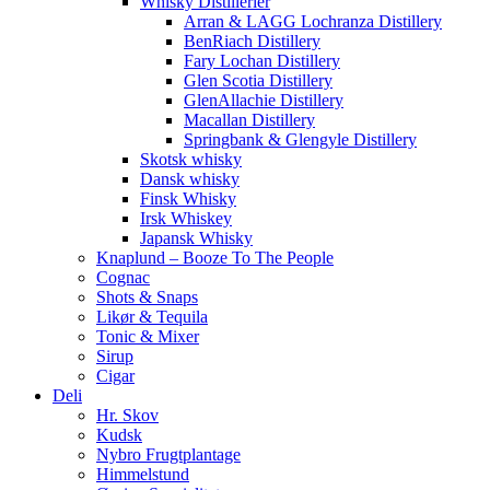
Whisky Distillerier
Arran & LAGG Lochranza Distillery
BenRiach Distillery
Fary Lochan Distillery
Glen Scotia Distillery
GlenAllachie Distillery
Macallan Distillery
Springbank & Glengyle Distillery
Skotsk whisky
Dansk whisky
Finsk Whisky
Irsk Whiskey
Japansk Whisky
Knaplund – Booze To The People
Cognac
Shots & Snaps
Likør & Tequila
Tonic & Mixer
Sirup
Cigar
Deli
Hr. Skov
Kudsk
Nybro Frugtplantage
Himmelstund