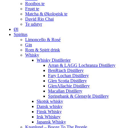
Rooibos te
Frugt te
Matcha & Økologisk te
David Rio Chai
Te udstyr
Øl
Spiritus
Limoncello & Rosé
Gin
Rom & Spirit drink
Whisky
Whisky Distillerier
Arran & LAGG Lochranza Distillery
BenRiach Distillery
Fary Lochan Distillery
Glen Scotia Distillery
GlenAllachie Distillery
Macallan Distillery
Springbank & Glengyle Distillery
Skotsk whisky
Dansk whisky
Finsk Whisky
Irsk Whiskey
Japansk Whisky
Knaplund – Booze To The People