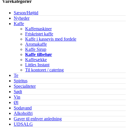
Varekategorier
Sæson/Højtid
Nyheder
Kaffe
Kaffemaskiner
Friskristet kaffe
Kaffe i kassevis med fordele
Aromakaffe
Kaffe Sirup
Kaffe tilbehør
Kaffesække
Littles Instant
Til kontoret / catering
Te
Spiritus
Specialiteter
Sødt
Vin
Øl
Sodavand
Alkoholfri
Gaver til enhver anledning
UDSALG