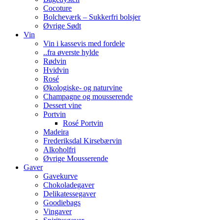
Cocoture
Bolcheværk – Sukkerfri bolsjer
Øvrige Sødt
Vin
Vin i kassevis med fordele
..fra øverste hylde
Rødvin
Hvidvin
Rosé
Økologiske- og naturvine
Champagne og mousserende
Dessert vine
Portvin
Rosé Portvin
Madeira
Frederiksdal Kirsebærvin
Alkoholfri
Øvrige Mousserende
Gaver
Gavekurve
Chokoladegaver
Delikatessegaver
Goodiebags
Vingaver