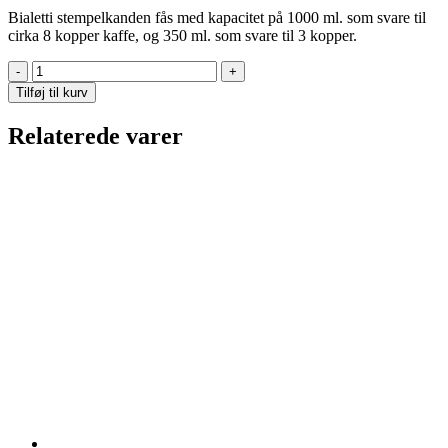
Bialetti stempelkanden fås med kapacitet på 1000 ml. som svare til
cirka 8 kopper kaffe, og 350 ml. som svare til 3 kopper.
Bialetti
-
Tilføj til kurv
Stempelkande
-
Relaterede varer
0,35
l
inkl.
200
g
kaffe
antal