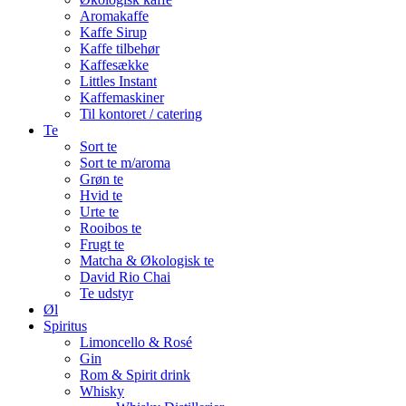
Aromakaffe
Kaffe Sirup
Kaffe tilbehør
Kaffesække
Littles Instant
Kaffemaskiner
Til kontoret / catering
Te
Sort te
Sort te m/aroma
Grøn te
Hvid te
Urte te
Rooibos te
Frugt te
Matcha & Økologisk te
David Rio Chai
Te udstyr
Øl
Spiritus
Limoncello & Rosé
Gin
Rom & Spirit drink
Whisky