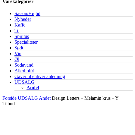
Varekategorier
Sæson/Højtid
Nyheder
Kaffe
Te
Spiritus
Specialiteter
Sødt
Vin
Øl
Sodavand
Alkoholfri
Gaver til enhver anledning
UDSALG
Andet
Forside
UDSALG
Andet
Design Letters – Melamin krus – Y
Tilbud