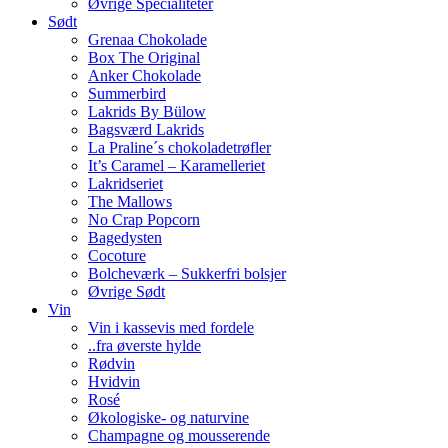
Øvrige Specialiteter
Sødt
Grenaa Chokolade
Box The Original
Anker Chokolade
Summerbird
Lakrids By Bülow
Bagsværd Lakrids
La Praline´s chokoladetrøfler
It’s Caramel – Karamelleriet
Lakridseriet
The Mallows
No Crap Popcorn
Bagedysten
Cocoture
Bolcheværk – Sukkerfri bolsjer
Øvrige Sødt
Vin
Vin i kassevis med fordele
..fra øverste hylde
Rødvin
Hvidvin
Rosé
Økologiske- og naturvine
Champagne og mousserende