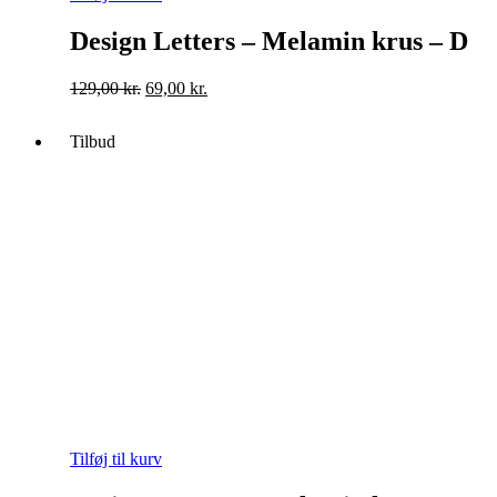
Design Letters – Melamin krus – D
Original
Current
129,00
kr.
69,00
kr.
price
price
was:
is:
Tilbud
129,00 kr..
69,00 kr..
Tilføj til kurv