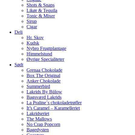
Shots & Snaps
Likør & Tequila
Tonic & Mixer
Sirup
Cigar
Deli
Hr. Skov
Kudsk
Nybro Frugtplantage
Himmelstund
Øvrige Specialiteter
Sødt
Grenaa Chokolade
Box The Original
Anker Chokolade
Summerbird
Lakrids By Bülow
Bagsværd Lakrids
La Praline´s chokoladetrøfler
It’s Caramel – Karamelleriet
Lakridseriet
The Mallows
No Crap Popcorn
Bagedysten