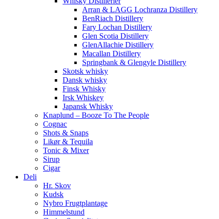
Whisky Distillerier
Arran & LAGG Lochranza Distillery
BenRiach Distillery
Fary Lochan Distillery
Glen Scotia Distillery
GlenAllachie Distillery
Macallan Distillery
Springbank & Glengyle Distillery
Skotsk whisky
Dansk whisky
Finsk Whisky
Irsk Whiskey
Japansk Whisky
Knaplund – Booze To The People
Cognac
Shots & Snaps
Likør & Tequila
Tonic & Mixer
Sirup
Cigar
Deli
Hr. Skov
Kudsk
Nybro Frugtplantage
Himmelstund