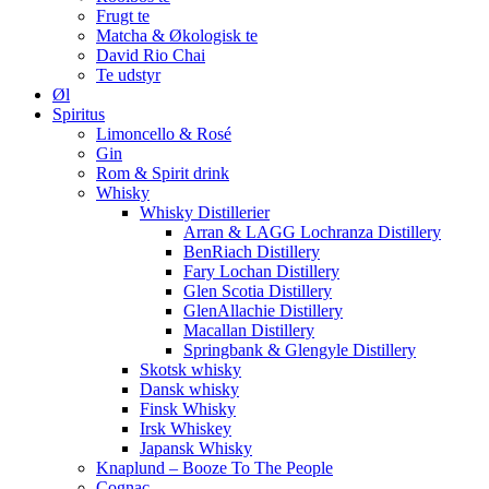
Frugt te
Matcha & Økologisk te
David Rio Chai
Te udstyr
Øl
Spiritus
Limoncello & Rosé
Gin
Rom & Spirit drink
Whisky
Whisky Distillerier
Arran & LAGG Lochranza Distillery
BenRiach Distillery
Fary Lochan Distillery
Glen Scotia Distillery
GlenAllachie Distillery
Macallan Distillery
Springbank & Glengyle Distillery
Skotsk whisky
Dansk whisky
Finsk Whisky
Irsk Whiskey
Japansk Whisky
Knaplund – Booze To The People
Cognac