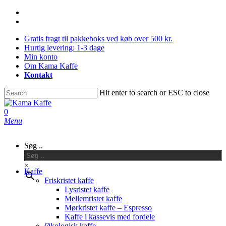
Skip
facebook
to
instagram
main
Gratis fragt til pakkeboks ved køb over 500 kr.
content
Hurtig levering: 1-3 dage
Min konto
Om Kama Kaffe
Kontakt
Hit enter to search or ESC to close
Close
Search
0
Menu
Søg ..
×
Kaffe
Friskristet kaffe
Lysristet kaffe
Mellemristet kaffe
Mørkristet kaffe – Espresso
Kaffe i kassevis med fordele
Økologisk kaffe