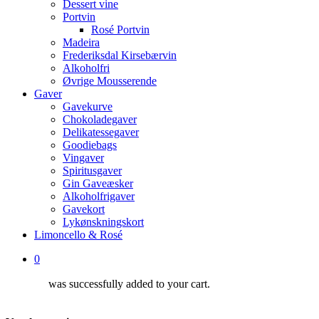
Dessert vine
Portvin
Rosé Portvin
Madeira
Frederiksdal Kirsebærvin
Alkoholfri
Øvrige Mousserende
Gaver
Gavekurve
Chokoladegaver
Delikatessegaver
Goodiebags
Vingaver
Spiritusgaver
Gin Gaveæsker
Alkoholfrigaver
Gavekort
Lykønskningskort
Limoncello & Rosé
0
was successfully added to your cart.