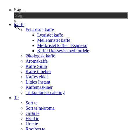
Close
Søg ..
Menu
×
Kaffe
Friskristet kaffe
Lysristet kaffe
Mellemristet kaffe
Mørkristet kaffe – Espresso
Kaffe i kassevis med fordele
Økologisk kaffe
Aromakaffe
Kaffe Sirup
Kaffe tilbehør
Kaffesække
Littles Instant
Kaffemaskiner
Til kontoret / catering
Te
Sort te
Sort te m/aroma
Grøn te
Hvid te
Urte te
Rooibos te