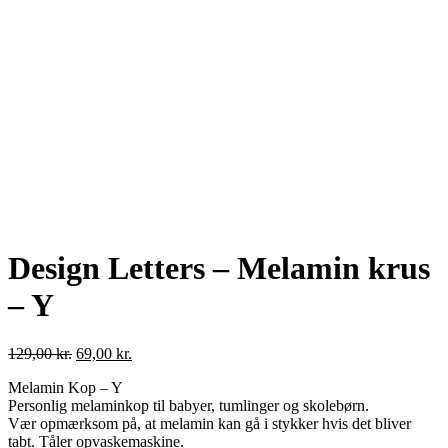
Design Letters – Melamin krus
– Y
Original
Current
129,00
kr.
69,00
kr.
price
price
Melamin Kop – Y
was:
is:
Personlig melaminkop til babyer, tumlinger og skolebørn.
129,00 kr..
69,00 kr..
Vær opmærksom på, at melamin kan gå i stykker hvis det bliver
tabt. Tåler opvaskemaskine.