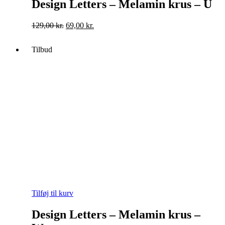
Design Letters – Melamin krus – U
Original
Current
129,00
kr.
69,00
kr.
price
price
was:
is:
Tilbud
129,00 kr..
69,00 kr..
Tilføj til kurv
Design Letters – Melamin krus –