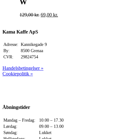
W
Original
Current
129,00
kr.
69,00
kr.
price
price
was:
is:
129,00 kr..
69,00 kr..
Kama Kaffe ApS
Adresse:
Kannikegade 9
By:
8500 Grenaa
CVR:
29824754
Handelsbetingelser »
Cookiepolitik »
Åbningstider
Mandag – Fredag:
10.00 – 17.30
Lørdag:
09.00 – 13.00
Søndag:
Lukket
Helligedage:
Lukket