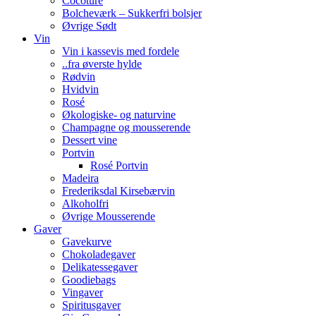
Cocoture
Bolcheværk – Sukkerfri bolsjer
Øvrige Sødt
Vin
Vin i kassevis med fordele
..fra øverste hylde
Rødvin
Hvidvin
Rosé
Økologiske- og naturvine
Champagne og mousserende
Dessert vine
Portvin
Rosé Portvin
Madeira
Frederiksdal Kirsebærvin
Alkoholfri
Øvrige Mousserende
Gaver
Gavekurve
Chokoladegaver
Delikatessegaver
Goodiebags
Vingaver
Spiritusgaver