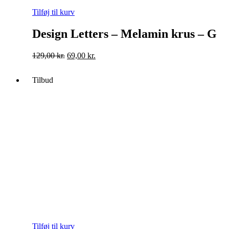
Tilføj til kurv
Design Letters – Melamin krus – G
Original
Current
129,00
kr.
69,00
kr.
price
price
was:
is:
Tilbud
129,00 kr..
69,00 kr..
Tilføj til kurv