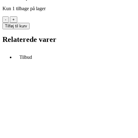
Kun 1 tilbage på lager
Design
Letters
Tilføj til kurv
-
Melamin
Relaterede varer
krus
-
Y
Tilbud
antal