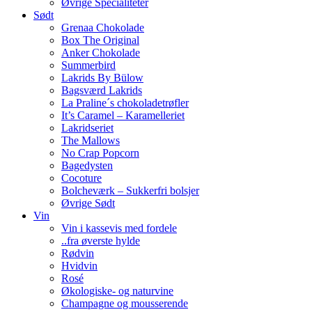
Øvrige Specialiteter
Sødt
Grenaa Chokolade
Box The Original
Anker Chokolade
Summerbird
Lakrids By Bülow
Bagsværd Lakrids
La Praline´s chokoladetrøfler
It’s Caramel – Karamelleriet
Lakridseriet
The Mallows
No Crap Popcorn
Bagedysten
Cocoture
Bolcheværk – Sukkerfri bolsjer
Øvrige Sødt
Vin
Vin i kassevis med fordele
..fra øverste hylde
Rødvin
Hvidvin
Rosé
Økologiske- og naturvine
Champagne og mousserende