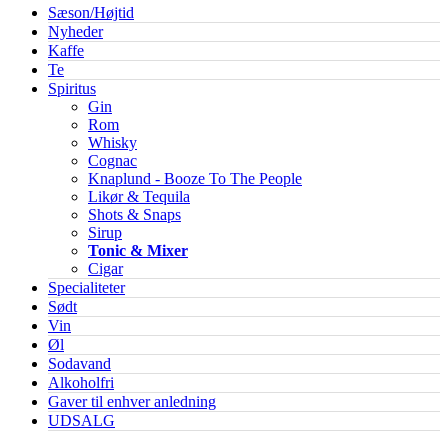
Sæson/Højtid
Nyheder
Kaffe
Te
Spiritus
Gin
Rom
Whisky
Cognac
Knaplund - Booze To The People
Likør & Tequila
Shots & Snaps
Sirup
Tonic & Mixer
Cigar
Specialiteter
Sødt
Vin
Øl
Sodavand
Alkoholfri
Gaver til enhver anledning
UDSALG