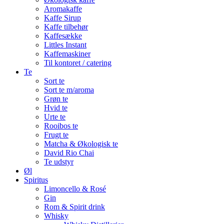
Aromakaffe
Kaffe Sirup
Kaffe tilbehør
Kaffesække
Littles Instant
Kaffemaskiner
Til kontoret / catering
Te
Sort te
Sort te m/aroma
Grøn te
Hvid te
Urte te
Rooibos te
Frugt te
Matcha & Økologisk te
David Rio Chai
Te udstyr
Øl
Spiritus
Limoncello & Rosé
Gin
Rom & Spirit drink
Whisky