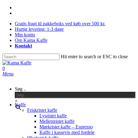
Skip
facebook
to
instagram
main
Gratis fragt til pakkeboks ved køb over 500 kr.
content
Hurtig levering: 1-3 dage
Min konto
Om Kama Kaffe
Kontakt
Hit enter to search or ESC to close
Close
Search
0
Menu
Søg ..
×
Kaffe
Friskristet kaffe
Lysristet kaffe
Mellemristet kaffe
Mørkristet kaffe – Espresso
Kaffe i kassevis med fordele
Økologisk kaffe