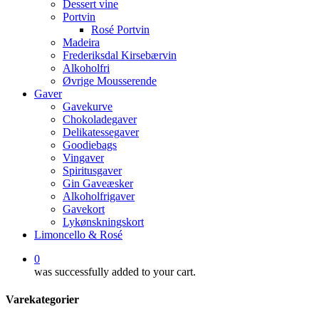
Dessert vine
Portvin
Rosé Portvin
Madeira
Frederiksdal Kirsebærvin
Alkoholfri
Øvrige Mousserende
Gaver
Gavekurve
Chokoladegaver
Delikatessegaver
Goodiebags
Vingaver
Spiritusgaver
Gin Gaveæsker
Alkoholfrigaver
Gavekort
Lykønskningskort
Limoncello & Rosé
0
was successfully added to your cart.
Varekategorier