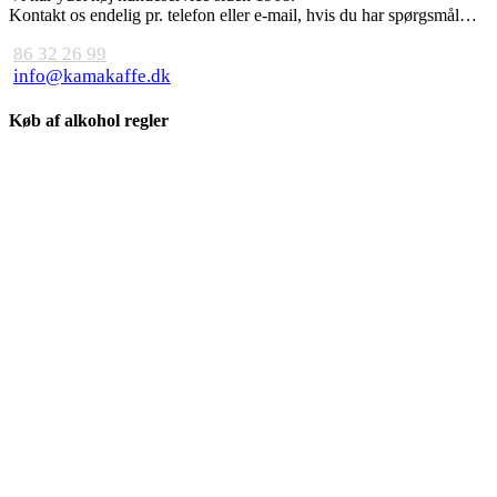
Kontakt os endelig pr. telefon eller e-mail, hvis du har spørgsmål…
86 32 26 99
info@kamakaffe.dk
Køb af alkohol regler
Close
Søg ..
Menu
×
Kaffe