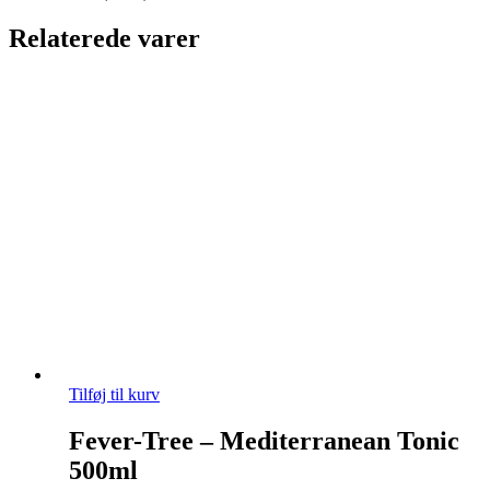
Mediterranean
Tonic
Relaterede varer
-
150ml
antal
Tilføj til kurv
Fever-Tree – Mediterranean Tonic
500ml