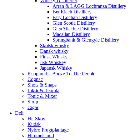
Whisky Distillerier
Arran & LAGG Lochranza Distillery
BenRiach Distillery
Fary Lochan Distillery
Glen Scotia Distillery
GlenAllachie Distillery
Macallan Distillery
Springbank & Glengyle Distillery
Skotsk whisky
Dansk whisky
Finsk Whisky
Irsk Whiskey
Japansk Whisky
Knaplund – Booze To The People
Cognac
Shots & Snaps
Likør & Tequila
Tonic & Mixer
Sirup
Cigar
Deli
Hr. Skov
Kudsk
Nybro Frugtplantage
Himmelstund