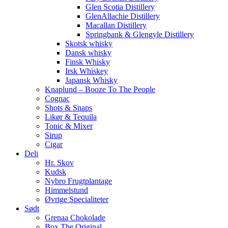
Glen Scotia Distillery
GlenAllachie Distillery
Macallan Distillery
Springbank & Glengyle Distillery
Skotsk whisky
Dansk whisky
Finsk Whisky
Irsk Whiskey
Japansk Whisky
Knaplund – Booze To The People
Cognac
Shots & Snaps
Likør & Tequila
Tonic & Mixer
Sirup
Cigar
Deli
Hr. Skov
Kudsk
Nybro Frugtplantage
Himmelstund
Øvrige Specialiteter
Sødt
Grenaa Chokolade
Box The Original