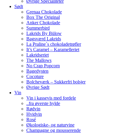
Øvrige Specialiteter
Sødt
Grenaa Chokolade
Box The Original
Anker Chokolade
Summerbird
Lakrids By Bülow
Bagsværd Lakrids
La Praline´s chokoladetrøfler
It’s Caramel – Karamelleriet
Lakridseriet
The Mallows
No Crap Popcorn
Bagedysten
Cocoture
Bolcheværk – Sukkerfri bolsjer
Øvrige Sødt
Vin
Vin i kassevis med fordele
..fra øverste hylde
Rødvin
Hvidvin
Rosé
Økologiske- og naturvine
Champagne og mousserende