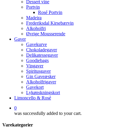
Dessert vine
Portvin
Rosé Portvin
Madeira
Frederiksdal Kirsebærvin
Alkoholfri
Øvrige Mousserende
Gaver
Gavekurve
Chokoladegaver
Delikatessegaver
Goodiebags
Vingaver
Spiritusgaver
Gin Gaveæsker
Alkoholfrigaver
Gavekort
Lykønskningskort
Limoncello & Rosé
0
was successfully added to your cart.
Varekategorier