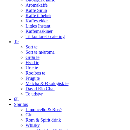
Aromakaffe
Kaffe Sirup
Kaffe tilbehør
Kaffesække
Littles Instant
Kaffemaskiner
Til kontoret / catering
Te
Sort te
Sort te m/aroma
Grøn te
Hvid te
Urte te
Rooibos te
Frugt te
Matcha & Økologisk te
David Rio Chai
Te udstyr
Øl
Spiritus
Limoncello & Rosé
Gin
Rom & Spirit drink
Whisky