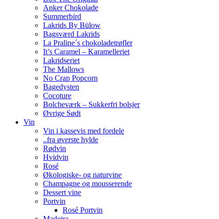
Anker Chokolade
Summerbird
Lakrids By Bülow
Bagsværd Lakrids
La Praline´s chokoladetrøfler
It’s Caramel – Karamelleriet
Lakridseriet
The Mallows
No Crap Popcorn
Bagedysten
Cocoture
Bolcheværk – Sukkerfri bolsjer
Øvrige Sødt
Vin
Vin i kassevis med fordele
..fra øverste hylde
Rødvin
Hvidvin
Rosé
Økologiske- og naturvine
Champagne og mousserende
Dessert vine
Portvin
Rosé Portvin
Madeira