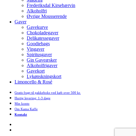
Frederiksdal Kirsebærvin
Alkoholfri
Øvrige Mousserende
Gaver
Gavekurve
Chokoladegaver
Delikatessegaver
Goodiebags
Vingaver
Spiritusgaver
Gin Gaveæsker
Alkoholfrigaver
Gavekort
Lykønskningskort
Limoncello & Rosé
Gratis fragt til pakkeboks ved køb over 500 kr.
Hurtig levering: 1-3 dage
Min konto
Om Kama Kaffe
Kontakt
facebook
instagram