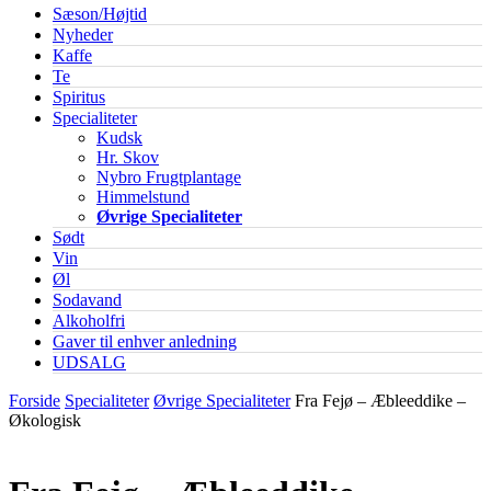
Sæson/Højtid
Nyheder
Kaffe
Te
Spiritus
Specialiteter
Kudsk
Hr. Skov
Nybro Frugtplantage
Himmelstund
Øvrige Specialiteter
Sødt
Vin
Øl
Sodavand
Alkoholfri
Gaver til enhver anledning
UDSALG
Forside
Specialiteter
Øvrige Specialiteter
Fra Fejø – Æbleeddike –
Økologisk