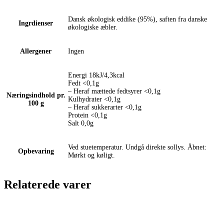
Dansk økologisk eddike (95%), saften fra danske
Ingrdienser
økologiske æbler.
Allergener
Ingen
Energi 18kJ/4,3kcal
Fedt <0,1g
– Heraf mættede fedtsyrer <0,1g
Næringsindhold pr.
Kulhydrater <0,1g
100 g
– Heraf sukkerarter <0,1g
Protein <0,1g
Salt 0,0g
Ved stuetemperatur. Undgå direkte sollys. Åbnet:
Opbevaring
Mørkt og køligt.
Relaterede varer