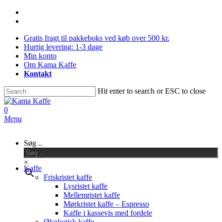
Skip
facebook
to
instagram
main
Gratis fragt til pakkeboks ved køb over 500 kr.
content
Hurtig levering: 1-3 dage
Min konto
Om Kama Kaffe
Kontakt
Hit enter to search or ESC to close
Close
Search
0
Menu
Søg ..
×
Kaffe
Friskristet kaffe
Lysristet kaffe
Mellemristet kaffe
Mørkristet kaffe – Espresso
Kaffe i kassevis med fordele
Økologisk kaffe