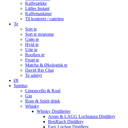
Kaffesække
Littles Instant
Kaffemaskiner
Til kontoret / catering
Te
Sort te
Sort te m/aroma
Grøn te
Hvid te
Urte te
Rooibos te
Frugt te
Matcha & Økologisk te
David Rio Chai
Te udstyr
Øl
Spiritus
Limoncello & Rosé
Gin
Rom & Spirit drink
Whisky
Whisky Distillerier
Arran & LAGG Lochranza Distillery
BenRiach Distillery
Fary Lochan Distillery