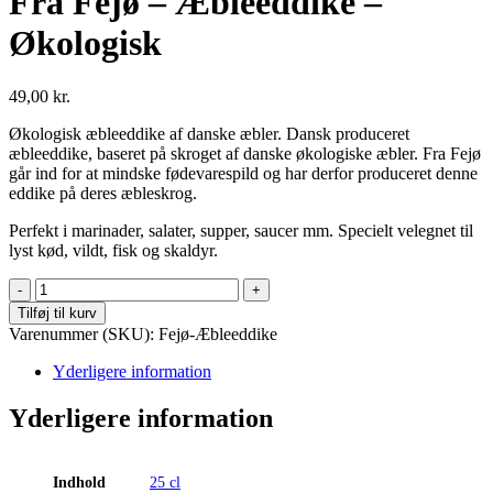
Fra Fejø – Æbleeddike –
Økologisk
49,00
kr.
Økologisk æbleeddike af danske æbler. Dansk produceret
æbleeddike, baseret på skroget af danske økologiske æbler. Fra Fejø
går ind for at mindske fødevarespild og har derfor produceret denne
eddike på deres æbleskrog.
Perfekt i marinader, salater, supper, saucer mm. Specielt velegnet til
lyst kød, vildt, fisk og skaldyr.
Fra
Fejø
Tilføj til kurv
-
Varenummer (SKU):
Fejø-Æbleeddike
Æbleeddike
-
Yderligere information
Økologisk
antal
Yderligere information
Indhold
25 cl