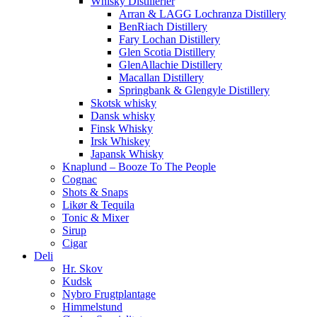
Whisky Distillerier
Arran & LAGG Lochranza Distillery
BenRiach Distillery
Fary Lochan Distillery
Glen Scotia Distillery
GlenAllachie Distillery
Macallan Distillery
Springbank & Glengyle Distillery
Skotsk whisky
Dansk whisky
Finsk Whisky
Irsk Whiskey
Japansk Whisky
Knaplund – Booze To The People
Cognac
Shots & Snaps
Likør & Tequila
Tonic & Mixer
Sirup
Cigar
Deli
Hr. Skov
Kudsk
Nybro Frugtplantage
Himmelstund