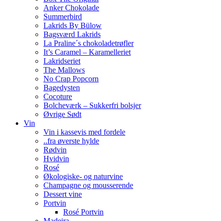
Anker Chokolade
Summerbird
Lakrids By Bülow
Bagsværd Lakrids
La Praline´s chokoladetrøfler
It’s Caramel – Karamelleriet
Lakridseriet
The Mallows
No Crap Popcorn
Bagedysten
Cocoture
Bolcheværk – Sukkerfri bolsjer
Øvrige Sødt
Vin
Vin i kassevis med fordele
..fra øverste hylde
Rødvin
Hvidvin
Rosé
Økologiske- og naturvine
Champagne og mousserende
Dessert vine
Portvin
Rosé Portvin
Madeira