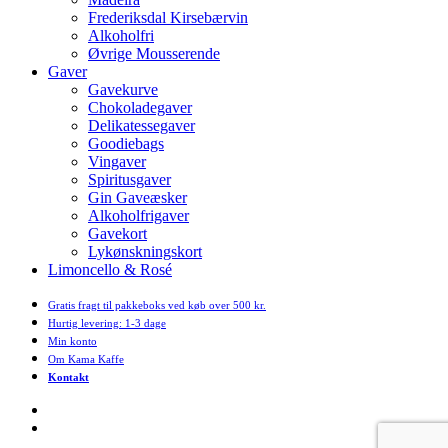
Frederiksdal Kirsebærvin
Alkoholfri
Øvrige Mousserende
Gaver
Gavekurve
Chokoladegaver
Delikatessegaver
Goodiebags
Vingaver
Spiritusgaver
Gin Gaveæsker
Alkoholfrigaver
Gavekort
Lykønskningskort
Limoncello & Rosé
Gratis fragt til pakkeboks ved køb over 500 kr.
Hurtig levering: 1-3 dage
Min konto
Om Kama Kaffe
Kontakt
facebook
instagram