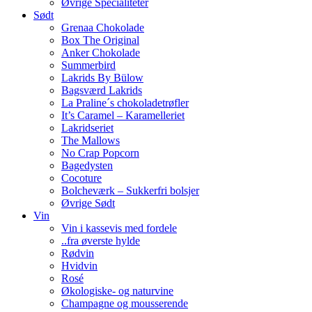
Øvrige Specialiteter
Sødt
Grenaa Chokolade
Box The Original
Anker Chokolade
Summerbird
Lakrids By Bülow
Bagsværd Lakrids
La Praline´s chokoladetrøfler
It’s Caramel – Karamelleriet
Lakridseriet
The Mallows
No Crap Popcorn
Bagedysten
Cocoture
Bolcheværk – Sukkerfri bolsjer
Øvrige Sødt
Vin
Vin i kassevis med fordele
..fra øverste hylde
Rødvin
Hvidvin
Rosé
Økologiske- og naturvine
Champagne og mousserende