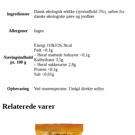
Dansk økologisk eddike (syreindhold 5%), saften fra
Ingredienser
danske økologiske pære og jordbær.
Allergener
Ingen
Energi 110kJ/26,3kcal
Fedt <0,1g
– Heraf mættede fedtsyrer <0,1g
Næringsindhold
Kulhydrater 3,5g
pr, 100 g
– Heraf sukkerarter 2,8g
Protein <0,1g
Salt <0,01g
Opbevaring
Ved stuetemperatur. Undgå direkte sollys.
Relaterede varer