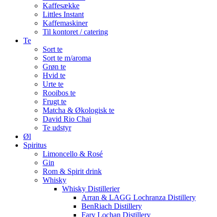
Kaffesække
Littles Instant
Kaffemaskiner
Til kontoret / catering
Te
Sort te
Sort te m/aroma
Grøn te
Hvid te
Urte te
Rooibos te
Frugt te
Matcha & Økologisk te
David Rio Chai
Te udstyr
Øl
Spiritus
Limoncello & Rosé
Gin
Rom & Spirit drink
Whisky
Whisky Distillerier
Arran & LAGG Lochranza Distillery
BenRiach Distillery
Fary Lochan Distillery