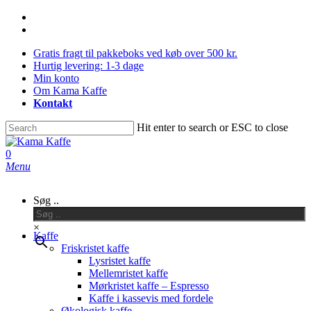
Skip
facebook
to
instagram
main
Gratis fragt til pakkeboks ved køb over 500 kr.
content
Hurtig levering: 1-3 dage
Min konto
Om Kama Kaffe
Kontakt
Hit enter to search or ESC to close
Close
Search
0
Menu
Søg ..
×
Kaffe
Friskristet kaffe
Lysristet kaffe
Mellemristet kaffe
Mørkristet kaffe – Espresso
Kaffe i kassevis med fordele
Økologisk kaffe