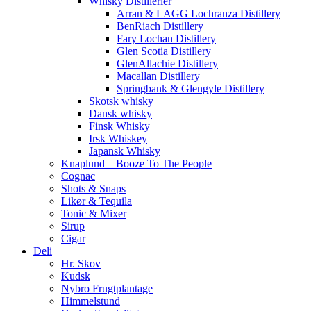
Whisky Distillerier
Arran & LAGG Lochranza Distillery
BenRiach Distillery
Fary Lochan Distillery
Glen Scotia Distillery
GlenAllachie Distillery
Macallan Distillery
Springbank & Glengyle Distillery
Skotsk whisky
Dansk whisky
Finsk Whisky
Irsk Whiskey
Japansk Whisky
Knaplund – Booze To The People
Cognac
Shots & Snaps
Likør & Tequila
Tonic & Mixer
Sirup
Cigar
Deli
Hr. Skov
Kudsk
Nybro Frugtplantage
Himmelstund