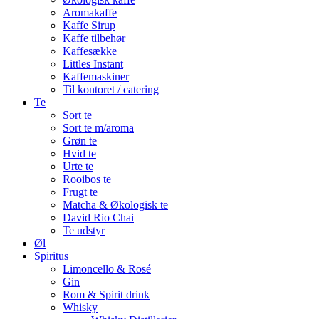
Aromakaffe
Kaffe Sirup
Kaffe tilbehør
Kaffesække
Littles Instant
Kaffemaskiner
Til kontoret / catering
Te
Sort te
Sort te m/aroma
Grøn te
Hvid te
Urte te
Rooibos te
Frugt te
Matcha & Økologisk te
David Rio Chai
Te udstyr
Øl
Spiritus
Limoncello & Rosé
Gin
Rom & Spirit drink
Whisky