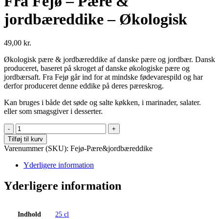
Fra Fejø – Pære &
jordbæreddike – Økologisk
49,00
kr.
Økologisk pære & jordbæreddike af danske pære og jordbær. Dansk
produceret, baseret på skroget af danske økologiske pære og
jordbærsaft. Fra Fejø går ind for at mindske fødevarespild og har
derfor produceret denne eddike på deres pæreskrog.
Kan bruges i både det søde og salte køkken, i marinader, salater.
eller som smagsgiver i desserter.
Fra
Fejø
Tilføj til kurv
-
Varenummer (SKU):
Fejø-Pære&jordbæreddike
Pære
&
Yderligere information
jordbæreddike
-
Yderligere information
Økologisk
antal
Indhold
25 cl