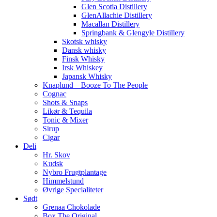
Glen Scotia Distillery
GlenAllachie Distillery
Macallan Distillery
Springbank & Glengyle Distillery
Skotsk whisky
Dansk whisky
Finsk Whisky
Irsk Whiskey
Japansk Whisky
Knaplund – Booze To The People
Cognac
Shots & Snaps
Likør & Tequila
Tonic & Mixer
Sirup
Cigar
Deli
Hr. Skov
Kudsk
Nybro Frugtplantage
Himmelstund
Øvrige Specialiteter
Sødt
Grenaa Chokolade
Box The Original