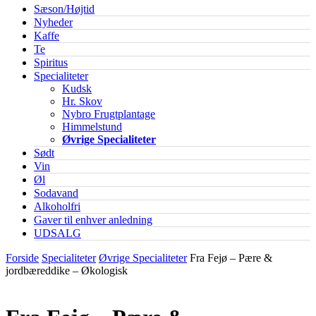
Sæson/Højtid
Nyheder
Kaffe
Te
Spiritus
Specialiteter
Kudsk
Hr. Skov
Nybro Frugtplantage
Himmelstund
Øvrige Specialiteter
Sødt
Vin
Øl
Sodavand
Alkoholfri
Gaver til enhver anledning
UDSALG
Forside
Specialiteter
Øvrige Specialiteter
Fra Fejø – Pære &
jordbæreddike – Økologisk