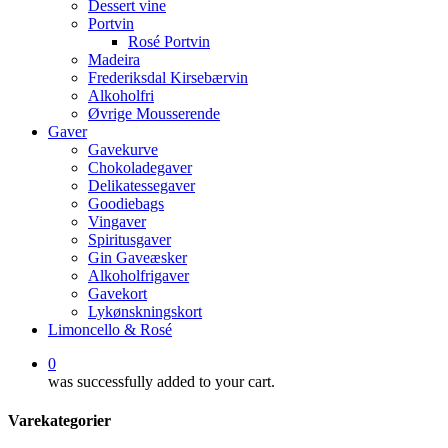
Dessert vine
Portvin
Rosé Portvin
Madeira
Frederiksdal Kirsebærvin
Alkoholfri
Øvrige Mousserende
Gaver
Gavekurve
Chokoladegaver
Delikatessegaver
Goodiebags
Vingaver
Spiritusgaver
Gin Gaveæsker
Alkoholfrigaver
Gavekort
Lykønskningskort
Limoncello & Rosé
0
was successfully added to your cart.
Varekategorier