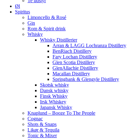
Te udstyr
Øl
Spiritus
Limoncello & Rosé
Gin
Rom & Spirit drink
Whisky
Whisky Distillerier
Arran & LAGG Lochranza Distillery
BenRiach Distillery
Fary Lochan Distillery
Glen Scotia Distillery
GlenAllachie Distillery
Macallan Distillery
Springbank & Glengyle Distillery
Skotsk whisky
Dansk whisky
Finsk Whisky
Irsk Whiskey
Japansk Whisky
Knaplund – Booze To The People
Cognac
Shots & Snaps
Likør & Tequila
Tonic & Mixer