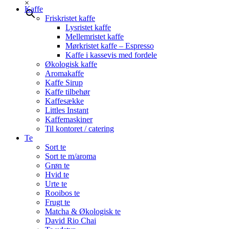
×
Kaffe
Friskristet kaffe
Lysristet kaffe
Mellemristet kaffe
Mørkristet kaffe – Espresso
Kaffe i kassevis med fordele
Økologisk kaffe
Aromakaffe
Kaffe Sirup
Kaffe tilbehør
Kaffesække
Littles Instant
Kaffemaskiner
Til kontoret / catering
Te
Sort te
Sort te m/aroma
Grøn te
Hvid te
Urte te
Rooibos te
Frugt te
Matcha & Økologisk te
David Rio Chai