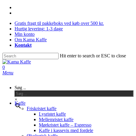
Skip
facebook
to
instagram
main
Gratis fragt til pakkeboks ved køb over 500 kr.
content
Hurtig levering: 1-3 dage
Min konto
Om Kama Kaffe
Kontakt
Hit enter to search or ESC to close
Close
Search
0
Menu
Søg ..
×
Kaffe
Friskristet kaffe
Lysristet kaffe
Mellemristet kaffe
Mørkristet kaffe – Espresso
Kaffe i kassevis med fordele
Økologisk kaffe