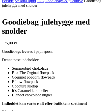
Forside
Sæson/Højtid
JUL
Goodiebags & julekurve
Goodiebag
julehygge med snolder
Goodiebag julehygge med
snolder
175,00
kr.
Goodiebags leveres i papirspose:
Denne pose indeholder:
Summerbird chokolade
Box The Orginal flowpack
Gourmet popcorn flowpack
Bülow flowpack
Cocoture juletop
It’s Caramel karameller
Blandet chokolade kugler
Indholdet kan variere alt efter butikkens sortiment