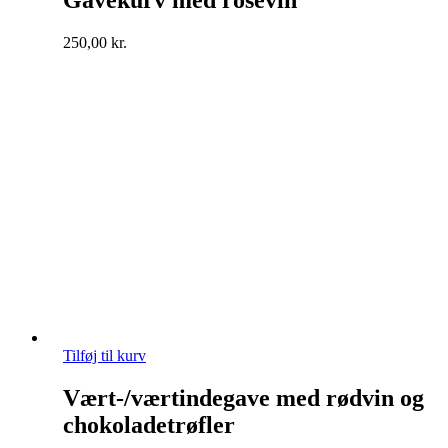
Gavekurv med rosévin
250,00
kr.
Tilføj til kurv
Vært-/værtindegave med rødvin og
chokoladetrøfler