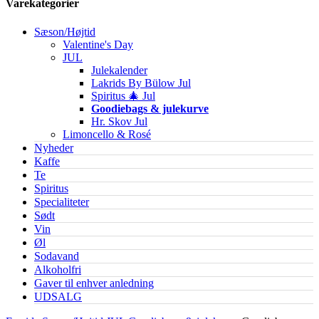
Varekategorier
Sæson/Højtid
Valentine's Day
JUL
Julekalender
Lakrids By Bülow Jul
Spiritus 🎄 Jul
Goodiebags & julekurve
Hr. Skov Jul
Limoncello & Rosé
Nyheder
Kaffe
Te
Spiritus
Specialiteter
Sødt
Vin
Øl
Sodavand
Alkoholfri
Gaver til enhver anledning
UDSALG