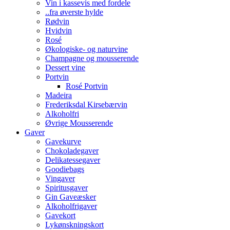
Vin i kassevis med fordele
..fra øverste hylde
Rødvin
Hvidvin
Rosé
Økologiske- og naturvine
Champagne og mousserende
Dessert vine
Portvin
Rosé Portvin
Madeira
Frederiksdal Kirsebærvin
Alkoholfri
Øvrige Mousserende
Gaver
Gavekurve
Chokoladegaver
Delikatessegaver
Goodiebags
Vingaver
Spiritusgaver
Gin Gaveæsker
Alkoholfrigaver
Gavekort
Lykønskningskort