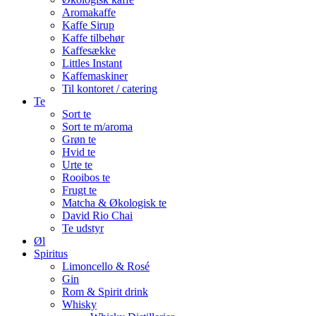
Aromakaffe
Kaffe Sirup
Kaffe tilbehør
Kaffesække
Littles Instant
Kaffemaskiner
Til kontoret / catering
Te
Sort te
Sort te m/aroma
Grøn te
Hvid te
Urte te
Rooibos te
Frugt te
Matcha & Økologisk te
David Rio Chai
Te udstyr
Øl
Spiritus
Limoncello & Rosé
Gin
Rom & Spirit drink
Whisky