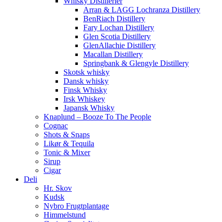
Whisky Distillerier
Arran & LAGG Lochranza Distillery
BenRiach Distillery
Fary Lochan Distillery
Glen Scotia Distillery
GlenAllachie Distillery
Macallan Distillery
Springbank & Glengyle Distillery
Skotsk whisky
Dansk whisky
Finsk Whisky
Irsk Whiskey
Japansk Whisky
Knaplund – Booze To The People
Cognac
Shots & Snaps
Likør & Tequila
Tonic & Mixer
Sirup
Cigar
Deli
Hr. Skov
Kudsk
Nybro Frugtplantage
Himmelstund