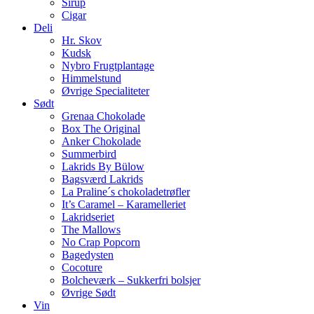
Sirup
Cigar
Deli
Hr. Skov
Kudsk
Nybro Frugtplantage
Himmelstund
Øvrige Specialiteter
Sødt
Grenaa Chokolade
Box The Original
Anker Chokolade
Summerbird
Lakrids By Bülow
Bagsværd Lakrids
La Praline´s chokoladetrøfler
It’s Caramel – Karamelleriet
Lakridseriet
The Mallows
No Crap Popcorn
Bagedysten
Cocoture
Bolcheværk – Sukkerfri bolsjer
Øvrige Sødt
Vin