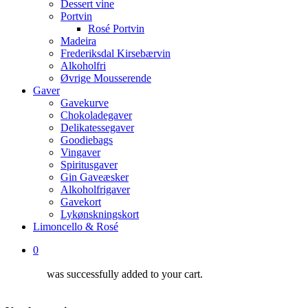
Dessert vine
Portvin
Rosé Portvin
Madeira
Frederiksdal Kirsebærvin
Alkoholfri
Øvrige Mousserende
Gaver
Gavekurve
Chokoladegaver
Delikatessegaver
Goodiebags
Vingaver
Spiritusgaver
Gin Gaveæsker
Alkoholfrigaver
Gavekort
Lykønskningskort
Limoncello & Rosé
0
was successfully added to your cart.