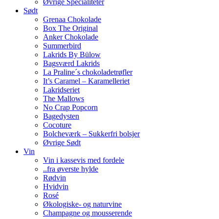
Øvrige Specialiteter
Sødt
Grenaa Chokolade
Box The Original
Anker Chokolade
Summerbird
Lakrids By Bülow
Bagsværd Lakrids
La Praline´s chokoladetrøfler
It’s Caramel – Karamelleriet
Lakridseriet
The Mallows
No Crap Popcorn
Bagedysten
Cocoture
Bolcheværk – Sukkerfri bolsjer
Øvrige Sødt
Vin
Vin i kassevis med fordele
..fra øverste hylde
Rødvin
Hvidvin
Rosé
Økologiske- og naturvine
Champagne og mousserende