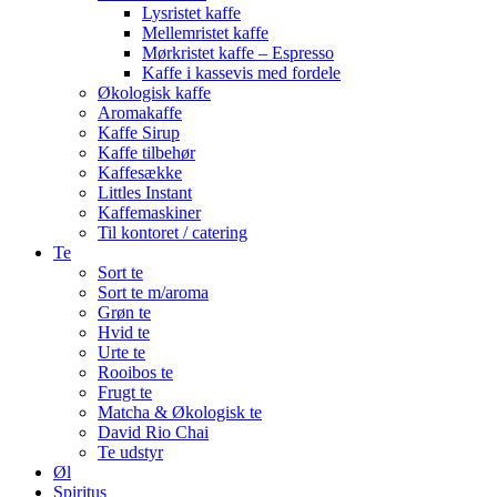
Lysristet kaffe
Mellemristet kaffe
Mørkristet kaffe – Espresso
Kaffe i kassevis med fordele
Økologisk kaffe
Aromakaffe
Kaffe Sirup
Kaffe tilbehør
Kaffesække
Littles Instant
Kaffemaskiner
Til kontoret / catering
Te
Sort te
Sort te m/aroma
Grøn te
Hvid te
Urte te
Rooibos te
Frugt te
Matcha & Økologisk te
David Rio Chai
Te udstyr
Øl
Spiritus