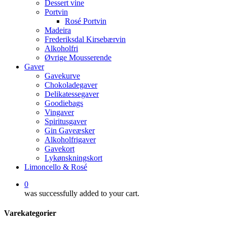
Dessert vine
Portvin
Rosé Portvin
Madeira
Frederiksdal Kirsebærvin
Alkoholfri
Øvrige Mousserende
Gaver
Gavekurve
Chokoladegaver
Delikatessegaver
Goodiebags
Vingaver
Spiritusgaver
Gin Gaveæsker
Alkoholfrigaver
Gavekort
Lykønskningskort
Limoncello & Rosé
0
was successfully added to your cart.
Varekategorier