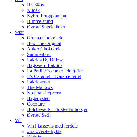
Hr. Skov
Kudsk
Nybro Frugtplantage
Himmelstund
Øvrige Specialiteter
Sødt
Grenaa Chokolade
Box The Original
Anker Chokolade
Summerbird
Lakrids By Bülow
Bagsværd Lakrids
La Praline´s chokoladetrøfler
It’s Caramel – Karamelleriet
Lakridseriet
The Mallows
No Crap Popcorn
Bagedysten
Cocoture
Bolcheværk – Sukkerfri bolsjer
Øvrige Sødt
Vin
Vin i kassevis med fordele
..fra øverste hylde
Rødvin