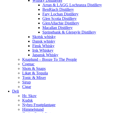
Whisky Distillerier
Arran & LAGG Lochranza Distillery
BenRiach Distillery
Fary Lochan Distillery
Glen Scotia Distillery
GlenAllachie Distillery
Macallan Distillery
Springbank & Glengyle Distillery
Skotsk whisky
Dansk whisky
Finsk Whisky
Irsk Whiskey
Japansk Whisky
Knaplund – Booze To The People
Cognac
Shots & Snaps
Likør & Tequila
Tonic & Mixer
Sirup
Cigar
Deli
Hr. Skov
Kudsk
Nybro Frugtplantage
Himmelstund