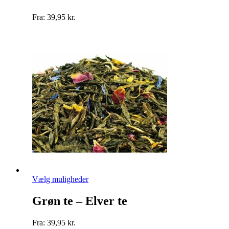
flere
varianter.
Fra:
39,95
kr.
Mulighederne
kan
vælges
på
varesiden
Dette
Vælg muligheder
vare
har
Grøn te – Elver te
flere
varianter.
Fra:
39,95
kr.
Mulighederne