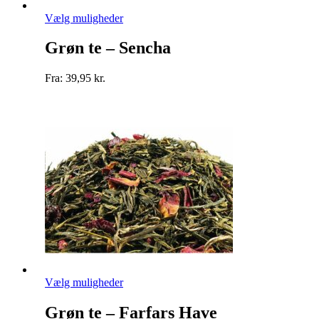
Dette
Vælg muligheder
vare
har
Grøn te – Sencha
flere
varianter.
Fra:
39,95
kr.
Mulighederne
kan
vælges
på
varesiden
Dette
Vælg muligheder
vare
har
Grøn te – Farfars Have