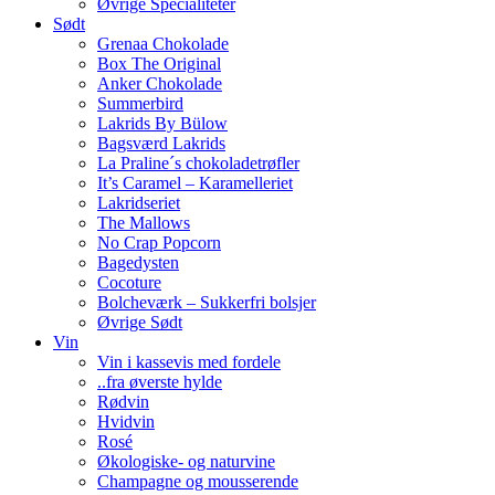
Øvrige Specialiteter
Sødt
Grenaa Chokolade
Box The Original
Anker Chokolade
Summerbird
Lakrids By Bülow
Bagsværd Lakrids
La Praline´s chokoladetrøfler
It’s Caramel – Karamelleriet
Lakridseriet
The Mallows
No Crap Popcorn
Bagedysten
Cocoture
Bolcheværk – Sukkerfri bolsjer
Øvrige Sødt
Vin
Vin i kassevis med fordele
..fra øverste hylde
Rødvin
Hvidvin
Rosé
Økologiske- og naturvine
Champagne og mousserende