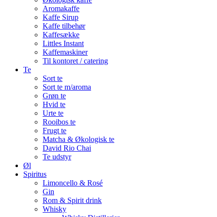
Aromakaffe
Kaffe Sirup
Kaffe tilbehør
Kaffesække
Littles Instant
Kaffemaskiner
Til kontoret / catering
Te
Sort te
Sort te m/aroma
Grøn te
Hvid te
Urte te
Rooibos te
Frugt te
Matcha & Økologisk te
David Rio Chai
Te udstyr
Øl
Spiritus
Limoncello & Rosé
Gin
Rom & Spirit drink
Whisky