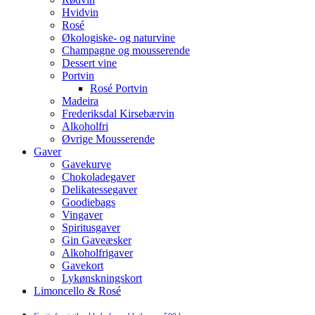
Hvidvin
Rosé
Økologiske- og naturvine
Champagne og mousserende
Dessert vine
Portvin
Rosé Portvin
Madeira
Frederiksdal Kirsebærvin
Alkoholfri
Øvrige Mousserende
Gaver
Gavekurve
Chokoladegaver
Delikatessegaver
Goodiebags
Vingaver
Spiritusgaver
Gin Gaveæsker
Alkoholfrigaver
Gavekort
Lykønskningskort
Limoncello & Rosé