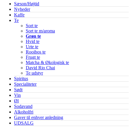
Sæson/Højtid
Nyheder
Kaffe
Te
Sort te
Sort te m/aroma
Grøn te
Hvid te
Urte te
Rooibos te
Frugt te
Matcha & Økologisk te
David Rio Chai
Te udstyr
Spiritus
Specialiteter
Sødt
Vin
Øl
Sodavand
Alkoholfri
Gaver til enhver anledning
UDSALG