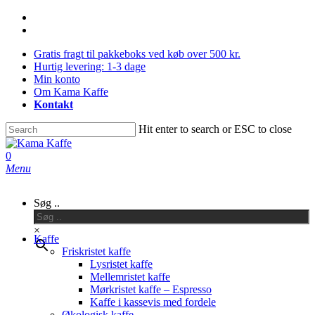
Skip
facebook
to
instagram
main
Gratis fragt til pakkeboks ved køb over 500 kr.
content
Hurtig levering: 1-3 dage
Min konto
Om Kama Kaffe
Kontakt
Hit enter to search or ESC to close
Close
Search
0
Menu
Søg ..
×
Kaffe
Friskristet kaffe
Lysristet kaffe
Mellemristet kaffe
Mørkristet kaffe – Espresso
Kaffe i kassevis med fordele
Økologisk kaffe