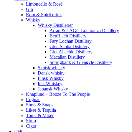
Limoncello & Rosé
Gin
Rom & Spirit drink
Whisky
Whisky Distillerier
Arran & LAGG Lochranza Distillery
BenRiach Distillery
Fary Lochan Distillery
Glen Scotia Distillery
GlenAllachie Distillery
Macallan Distillery
Springbank & Glengyle Distillery
Skotsk whisky
Dansk whisky
Finsk Whisky
Irsk Whiskey
Japansk Whisky
Knaplund – Booze To The People
Cognac
Shots & Snaps
Likør & Tequila
Tonic & Mixer
Sirup
Cigar
Deli