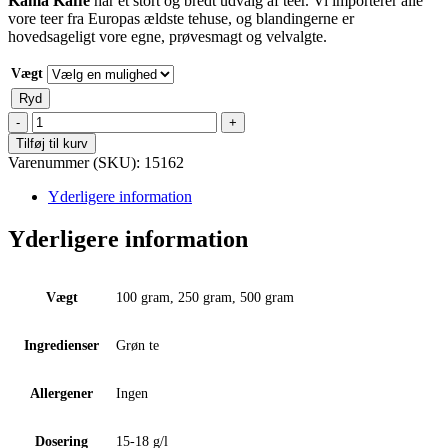
Kama Kaffe
har et stort og bredt udvalg af teer. Vi importerer alle
vore teer fra Europas ældste tehuse, og blandingerne er
hovedsageligt vore egne, prøvesmagt og velvalgte.
Vægt
Ryd
Grøn
te
Tilføj til kurv
-
Varenummer (SKU):
15162
Gunpowder
"Temple
Yderligere information
of
Heaven"
Yderligere information
antal
Vægt
100 gram, 250 gram, 500 gram
Ingredienser
Grøn te
Allergener
Ingen
Dosering
15-18 g/l