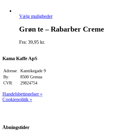
kan
vælges
på
Dette
Vælg muligheder
varesiden
vare
har
Grøn te – Rabarber Creme
flere
varianter.
Fra:
39,95
kr.
Mulighederne
kan
vælges
Kama Kaffe ApS
på
varesiden
Adresse:
Kannikegade 9
By:
8500 Grenaa
CVR:
29824754
Handelsbetingelser »
Cookiepolitik »
Åbningstider