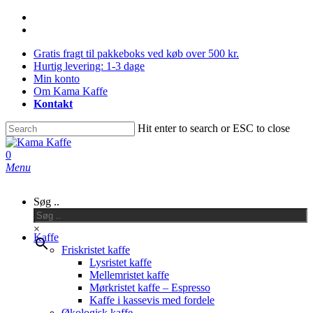
Skip
facebook
to
instagram
main
Gratis fragt til pakkeboks ved køb over 500 kr.
content
Hurtig levering: 1-3 dage
Min konto
Om Kama Kaffe
Kontakt
Hit enter to search or ESC to close
Close
Search
0
Menu
Søg ..
×
Kaffe
Friskristet kaffe
Lysristet kaffe
Mellemristet kaffe
Mørkristet kaffe – Espresso
Kaffe i kassevis med fordele
Økologisk kaffe