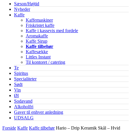
Sæson/Højtid
Nyheder
Kaffe
Kaffemaskiner
Friskristet kaffe
Kaffe i kassevis med fordele
Aromakaffe
Kaffe Sirup
Kaffe tilbehør
Kaffesække
Littles Instant
Til kontoret / catering
Te
Spiritus
Specialiteter
Sødt
Vin
Øl
Sodavand
Alkoholfri
Gaver til enhver anledning
UDSALG
Forside
Kaffe
Kaffe tilbehør
Hario – Drip Keramik Skål – Hvid