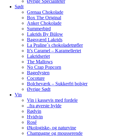
Øvrige Specialiteter
Sødt
Grenaa Chokolade
Box The Original
Anker Chokolade
Summerbird
Lakrids By Bülow
Bagsværd Lakrids
La Praline´s chokoladetrøfler
It’s Caramel – Karamelleriet
Lakridseriet
The Mallows
No Crap Popcorn
Bagedysten
Cocoture
Bolcheværk – Sukkerfri bolsjer
Øvrige Sødt
Vin
Vin i kassevis med fordele
..fra øverste hylde
Rødvin
Hvidvin
Rosé
Økologiske- og naturvine
Champagne og mousserende