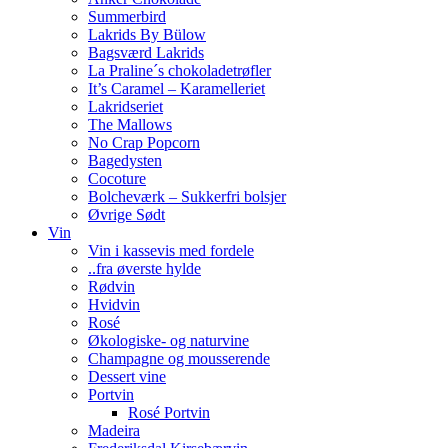
Summerbird
Lakrids By Bülow
Bagsværd Lakrids
La Praline´s chokoladetrøfler
It’s Caramel – Karamelleriet
Lakridseriet
The Mallows
No Crap Popcorn
Bagedysten
Cocoture
Bolcheværk – Sukkerfri bolsjer
Øvrige Sødt
Vin
Vin i kassevis med fordele
..fra øverste hylde
Rødvin
Hvidvin
Rosé
Økologiske- og naturvine
Champagne og mousserende
Dessert vine
Portvin
Rosé Portvin
Madeira