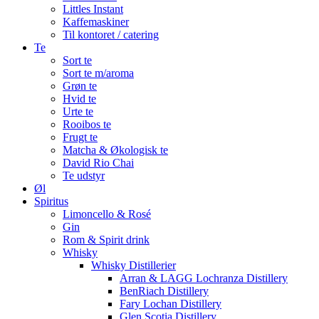
Littles Instant
Kaffemaskiner
Til kontoret / catering
Te
Sort te
Sort te m/aroma
Grøn te
Hvid te
Urte te
Rooibos te
Frugt te
Matcha & Økologisk te
David Rio Chai
Te udstyr
Øl
Spiritus
Limoncello & Rosé
Gin
Rom & Spirit drink
Whisky
Whisky Distillerier
Arran & LAGG Lochranza Distillery
BenRiach Distillery
Fary Lochan Distillery
Glen Scotia Distillery