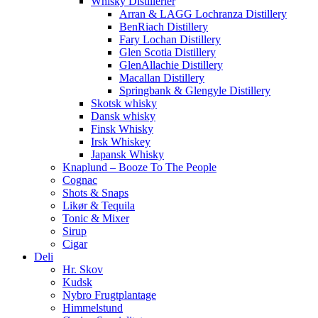
Whisky Distillerier
Arran & LAGG Lochranza Distillery
BenRiach Distillery
Fary Lochan Distillery
Glen Scotia Distillery
GlenAllachie Distillery
Macallan Distillery
Springbank & Glengyle Distillery
Skotsk whisky
Dansk whisky
Finsk Whisky
Irsk Whiskey
Japansk Whisky
Knaplund – Booze To The People
Cognac
Shots & Snaps
Likør & Tequila
Tonic & Mixer
Sirup
Cigar
Deli
Hr. Skov
Kudsk
Nybro Frugtplantage
Himmelstund