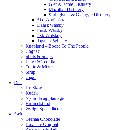
GlenAllachie Distillery
Macallan Distillery
Springbank & Glengyle Distillery
Skotsk whisky
Dansk whisky
Finsk Whisky
Irsk Whiskey
Japansk Whisky
Knaplund – Booze To The People
Cognac
Shots & Snaps
Likør & Tequila
Tonic & Mixer
Sirup
Cigar
Deli
Hr. Skov
Kudsk
Nybro Frugtplantage
Himmelstund
Øvrige Specialiteter
Sødt
Grenaa Chokolade
Box The Original
Anker Chokolade