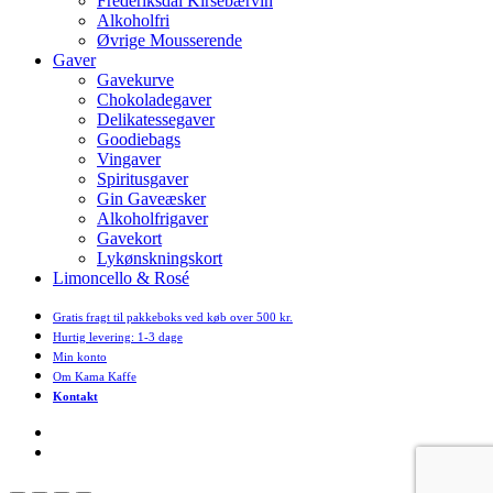
Frederiksdal Kirsebærvin
Alkoholfri
Øvrige Mousserende
Gaver
Gavekurve
Chokoladegaver
Delikatessegaver
Goodiebags
Vingaver
Spiritusgaver
Gin Gaveæsker
Alkoholfrigaver
Gavekort
Lykønskningskort
Limoncello & Rosé
Gratis fragt til pakkeboks ved køb over 500 kr.
Hurtig levering: 1-3 dage
Min konto
Om Kama Kaffe
Kontakt
facebook
instagram