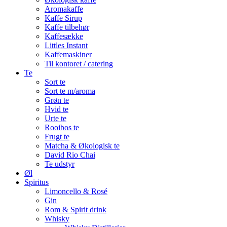
Aromakaffe
Kaffe Sirup
Kaffe tilbehør
Kaffesække
Littles Instant
Kaffemaskiner
Til kontoret / catering
Te
Sort te
Sort te m/aroma
Grøn te
Hvid te
Urte te
Rooibos te
Frugt te
Matcha & Økologisk te
David Rio Chai
Te udstyr
Øl
Spiritus
Limoncello & Rosé
Gin
Rom & Spirit drink
Whisky