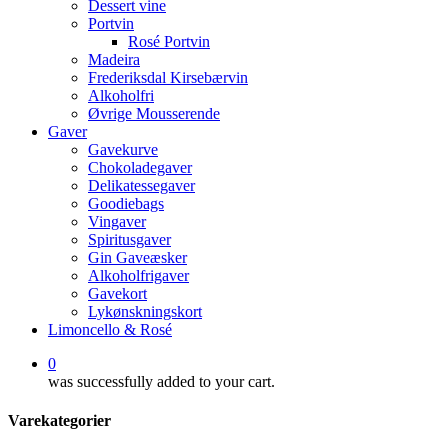
Dessert vine
Portvin
Rosé Portvin
Madeira
Frederiksdal Kirsebærvin
Alkoholfri
Øvrige Mousserende
Gaver
Gavekurve
Chokoladegaver
Delikatessegaver
Goodiebags
Vingaver
Spiritusgaver
Gin Gaveæsker
Alkoholfrigaver
Gavekort
Lykønskningskort
Limoncello & Rosé
0
was successfully added to your cart.
Varekategorier