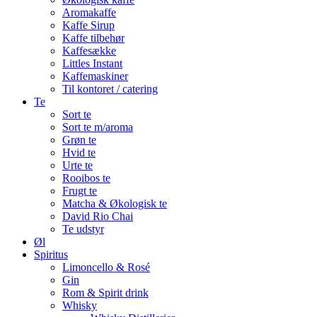
Aromakaffe
Kaffe Sirup
Kaffe tilbehør
Kaffesække
Littles Instant
Kaffemaskiner
Til kontoret / catering
Te
Sort te
Sort te m/aroma
Grøn te
Hvid te
Urte te
Rooibos te
Frugt te
Matcha & Økologisk te
David Rio Chai
Te udstyr
Øl
Spiritus
Limoncello & Rosé
Gin
Rom & Spirit drink
Whisky