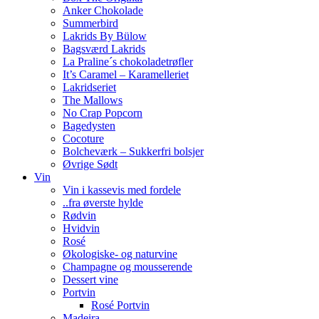
Anker Chokolade
Summerbird
Lakrids By Bülow
Bagsværd Lakrids
La Praline´s chokoladetrøfler
It’s Caramel – Karamelleriet
Lakridseriet
The Mallows
No Crap Popcorn
Bagedysten
Cocoture
Bolcheværk – Sukkerfri bolsjer
Øvrige Sødt
Vin
Vin i kassevis med fordele
..fra øverste hylde
Rødvin
Hvidvin
Rosé
Økologiske- og naturvine
Champagne og mousserende
Dessert vine
Portvin
Rosé Portvin
Madeira