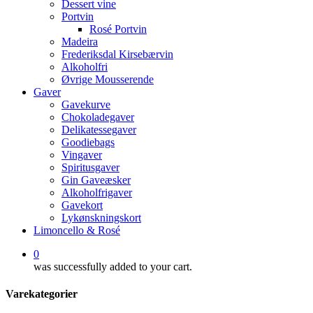
Dessert vine
Portvin
Rosé Portvin
Madeira
Frederiksdal Kirsebærvin
Alkoholfri
Øvrige Mousserende
Gaver
Gavekurve
Chokoladegaver
Delikatessegaver
Goodiebags
Vingaver
Spiritusgaver
Gin Gaveæsker
Alkoholfrigaver
Gavekort
Lykønskningskort
Limoncello & Rosé
0
was successfully added to your cart.
Varekategorier