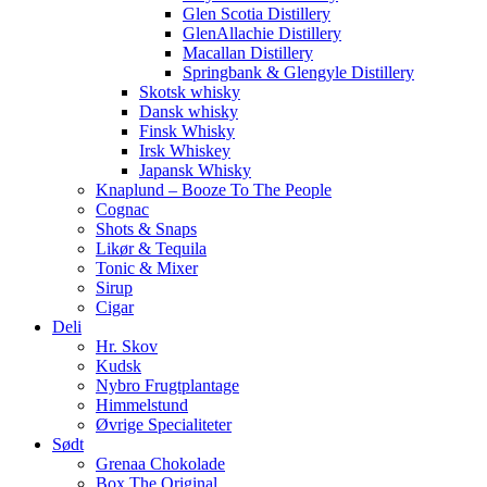
Glen Scotia Distillery
GlenAllachie Distillery
Macallan Distillery
Springbank & Glengyle Distillery
Skotsk whisky
Dansk whisky
Finsk Whisky
Irsk Whiskey
Japansk Whisky
Knaplund – Booze To The People
Cognac
Shots & Snaps
Likør & Tequila
Tonic & Mixer
Sirup
Cigar
Deli
Hr. Skov
Kudsk
Nybro Frugtplantage
Himmelstund
Øvrige Specialiteter
Sødt
Grenaa Chokolade
Box The Original