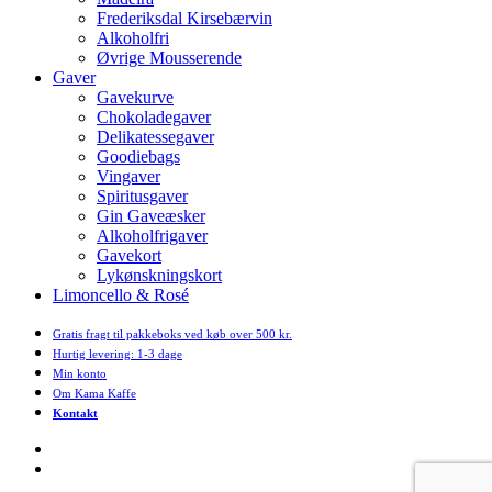
Frederiksdal Kirsebærvin
Alkoholfri
Øvrige Mousserende
Gaver
Gavekurve
Chokoladegaver
Delikatessegaver
Goodiebags
Vingaver
Spiritusgaver
Gin Gaveæsker
Alkoholfrigaver
Gavekort
Lykønskningskort
Limoncello & Rosé
Gratis fragt til pakkeboks ved køb over 500 kr.
Hurtig levering: 1-3 dage
Min konto
Om Kama Kaffe
Kontakt
facebook
instagram