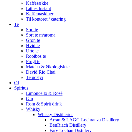
Kaffesække
Littles Instant
Kaffemaskiner
Til kontoret / catering
Te
Sort te
Sort te m/aroma
Grøn te
Hvid te
Urte te
Rooibos te
Frugt te
Matcha & Økologisk te
David Rio Chai
Te udstyr
Øl
Spiritus
Limoncello & Rosé
Gin
Rom & Spirit drink
Whisky
Whisky Distillerier
Arran & LAGG Lochranza Distillery
BenRiach Distillery
Fary Lochan Distillery