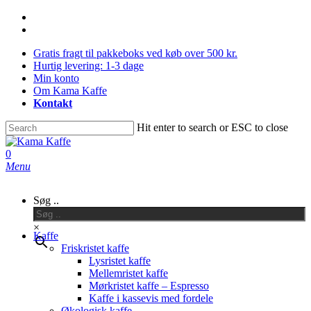
Skip
facebook
to
instagram
main
Gratis fragt til pakkeboks ved køb over 500 kr.
content
Hurtig levering: 1-3 dage
Min konto
Om Kama Kaffe
Kontakt
Hit enter to search or ESC to close
Close
Search
0
Menu
Søg ..
×
Kaffe
Friskristet kaffe
Lysristet kaffe
Mellemristet kaffe
Mørkristet kaffe – Espresso
Kaffe i kassevis med fordele
Økologisk kaffe