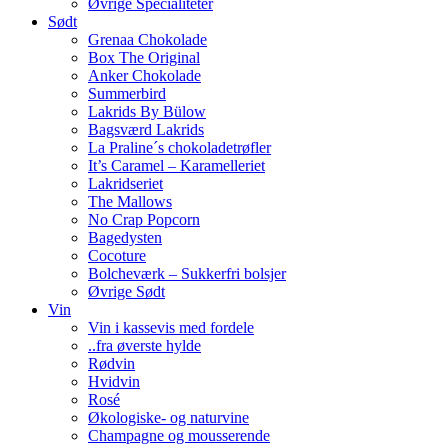
Øvrige Specialiteter
Sødt
Grenaa Chokolade
Box The Original
Anker Chokolade
Summerbird
Lakrids By Bülow
Bagsværd Lakrids
La Praline´s chokoladetrøfler
It’s Caramel – Karamelleriet
Lakridseriet
The Mallows
No Crap Popcorn
Bagedysten
Cocoture
Bolcheværk – Sukkerfri bolsjer
Øvrige Sødt
Vin
Vin i kassevis med fordele
..fra øverste hylde
Rødvin
Hvidvin
Rosé
Økologiske- og naturvine
Champagne og mousserende