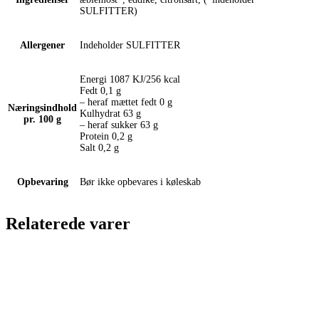
SULFITTER)
Allergener
Indeholder SULFITTER
Energi 1087 KJ/256 kcal
Fedt 0,1 g
– heraf mættet fedt 0 g
Næringsindhold
Kulhydrat 63 g
pr. 100 g
– heraf sukker 63 g
Protein 0,2 g
Salt 0,2 g
Opbevaring
Bør ikke opbevares i køleskab
Relaterede varer