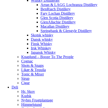
Whisky Distillerier
Arran & LAGG Lochranza Distillery
BenRiach Distillery
Fary Lochan Distillery
Glen Scotia Distillery
GlenAllachie Distillery
Macallan Distillery
Springbank & Glengyle Distillery
Skotsk whisky
Dansk whisky
Finsk Whisky
Irsk Whiskey
Japansk Whisky
Knaplund – Booze To The People
Cognac
Shots & Snaps
Likør & Tequila
Tonic & Mixer
Sirup
Cigar
Deli
Hr. Skov
Kudsk
Nybro Frugtplantage
Himmelstund