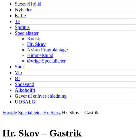
Sæson/Højtid
Nyheder
Kaffe
Te
Spiritus
Specialiteter
Kudsk
Hr. Skov
Nybro Frugtplantage
Himmelstund
Øvrige Specialiteter
Sødt
Vin
Øl
Sodavand
Alkoholfri
Gaver til enhver anledning
UDSALG
Forside
Specialiteter
Hr. Skov
Hr. Skov – Gastrik
Hr. Skov – Gastrik