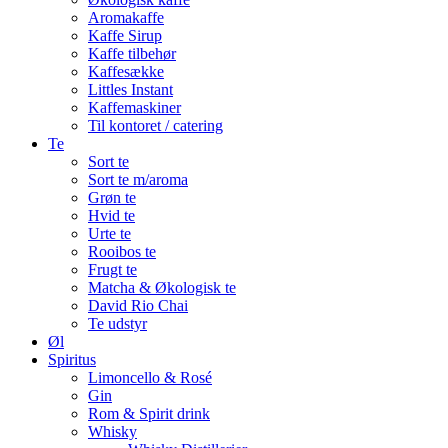
Aromakaffe
Kaffe Sirup
Kaffe tilbehør
Kaffesække
Littles Instant
Kaffemaskiner
Til kontoret / catering
Te
Sort te
Sort te m/aroma
Grøn te
Hvid te
Urte te
Rooibos te
Frugt te
Matcha & Økologisk te
David Rio Chai
Te udstyr
Øl
Spiritus
Limoncello & Rosé
Gin
Rom & Spirit drink
Whisky