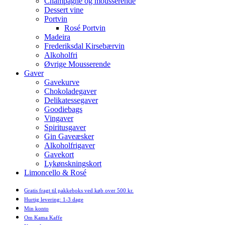
Champagne og mousserende
Dessert vine
Portvin
Rosé Portvin
Madeira
Frederiksdal Kirsebærvin
Alkoholfri
Øvrige Mousserende
Gaver
Gavekurve
Chokoladegaver
Delikatessegaver
Goodiebags
Vingaver
Spiritusgaver
Gin Gaveæsker
Alkoholfrigaver
Gavekort
Lykønskningskort
Limoncello & Rosé
Gratis fragt til pakkeboks ved køb over 500 kr.
Hurtig levering: 1-3 dage
Min konto
Om Kama Kaffe