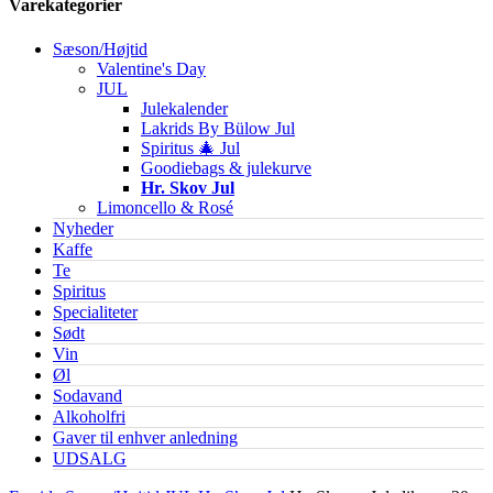
Varekategorier
Sæson/Højtid
Valentine's Day
JUL
Julekalender
Lakrids By Bülow Jul
Spiritus 🎄 Jul
Goodiebags & julekurve
Hr. Skov Jul
Limoncello & Rosé
Nyheder
Kaffe
Te
Spiritus
Specialiteter
Sødt
Vin
Øl
Sodavand
Alkoholfri
Gaver til enhver anledning
UDSALG