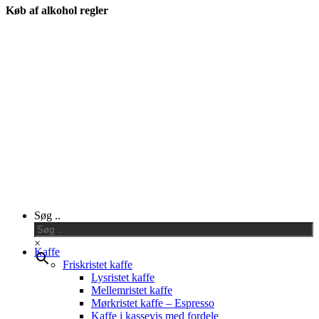
Køb af alkohol regler
Close
Søg ..
Menu
×
Kaffe
Friskristet kaffe
Lysristet kaffe
Mellemristet kaffe
Mørkristet kaffe – Espresso
Kaffe i kassevis med fordele