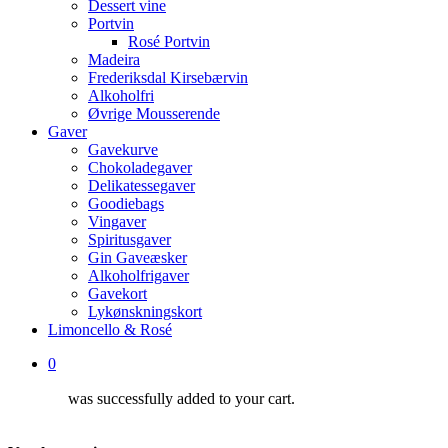
Dessert vine
Portvin
Rosé Portvin
Madeira
Frederiksdal Kirsebærvin
Alkoholfri
Øvrige Mousserende
Gaver
Gavekurve
Chokoladegaver
Delikatessegaver
Goodiebags
Vingaver
Spiritusgaver
Gin Gaveæsker
Alkoholfrigaver
Gavekort
Lykønskningskort
Limoncello & Rosé
0
was successfully added to your cart.