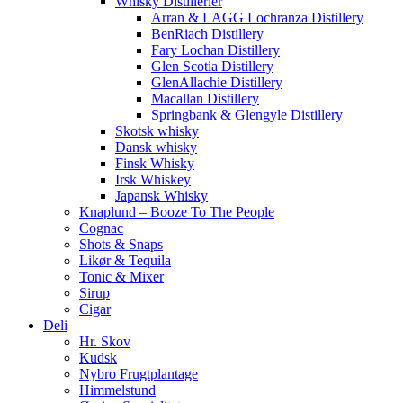
Whisky Distillerier
Arran & LAGG Lochranza Distillery
BenRiach Distillery
Fary Lochan Distillery
Glen Scotia Distillery
GlenAllachie Distillery
Macallan Distillery
Springbank & Glengyle Distillery
Skotsk whisky
Dansk whisky
Finsk Whisky
Irsk Whiskey
Japansk Whisky
Knaplund – Booze To The People
Cognac
Shots & Snaps
Likør & Tequila
Tonic & Mixer
Sirup
Cigar
Deli
Hr. Skov
Kudsk
Nybro Frugtplantage
Himmelstund