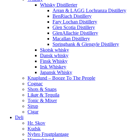
Whisky Distillerier
Arran & LAGG Lochranza Distillery
BenRiach Distillery
Fary Lochan Distillery
Glen Scotia Distillery
GlenAllachie Distillery
Macallan Distillery
Springbank & Glengyle Distillery
Skotsk whisky
Dansk whisky
Finsk Whisky
Irsk Whiskey
Japansk Whisky
Knaplund – Booze To The People
Cognac
Shots & Snaps
Likør & Tequila
Tonic & Mixer
Sirup
Cigar
Deli
Hr. Skov
Kudsk
Nybro Frugtplantage
Himmelstund