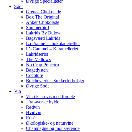
Øvrige Specialiteter
Sødt
Grenaa Chokolade
Box The Original
Anker Chokolade
Summerbird
Lakrids By Bülow
Bagsværd Lakrids
La Praline´s chokoladetrøfler
It’s Caramel – Karamelleriet
Lakridseriet
The Mallows
No Crap Popcorn
Bagedysten
Cocoture
Bolcheværk – Sukkerfri bolsjer
Øvrige Sødt
Vin
Vin i kassevis med fordele
..fra øverste hylde
Rødvin
Hvidvin
Rosé
Økologiske- og naturvine
Champagne og mousserende