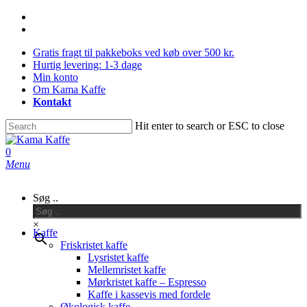
Skip
facebook
to
instagram
main
Gratis fragt til pakkeboks ved køb over 500 kr.
content
Hurtig levering: 1-3 dage
Min konto
Om Kama Kaffe
Kontakt
Hit enter to search or ESC to close
Close
Search
0
Menu
Søg ..
×
Kaffe
Friskristet kaffe
Lysristet kaffe
Mellemristet kaffe
Mørkristet kaffe – Espresso
Kaffe i kassevis med fordele
Økologisk kaffe