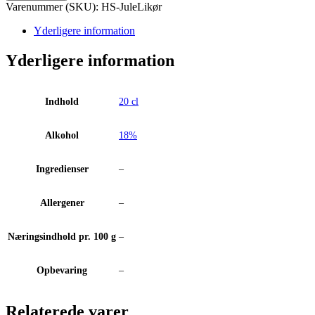
-
Varenummer (SKU):
HS-JuleLikør
Jule
likør
Yderligere information
-
20
Yderligere information
cl
-
18%
Indhold
20 cl
antal
Alkohol
18%
Ingredienser
–
Allergener
–
Næringsindhold pr. 100 g
–
Opbevaring
–
Relaterede varer