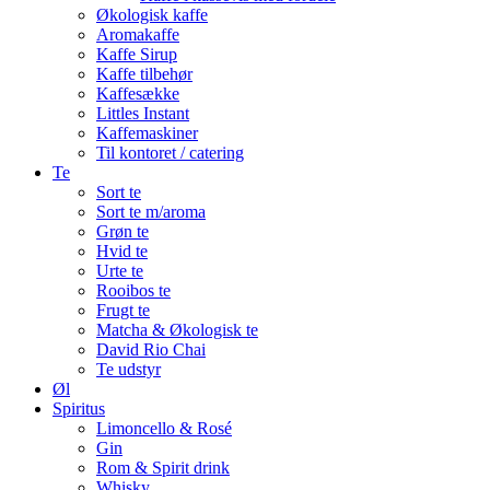
Økologisk kaffe
Aromakaffe
Kaffe Sirup
Kaffe tilbehør
Kaffesække
Littles Instant
Kaffemaskiner
Til kontoret / catering
Te
Sort te
Sort te m/aroma
Grøn te
Hvid te
Urte te
Rooibos te
Frugt te
Matcha & Økologisk te
David Rio Chai
Te udstyr
Øl
Spiritus
Limoncello & Rosé
Gin
Rom & Spirit drink
Whisky