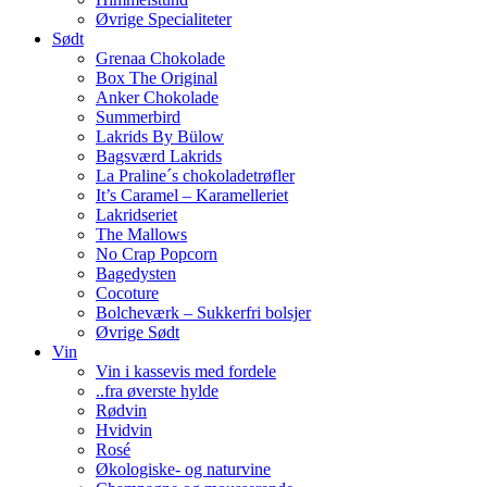
Øvrige Specialiteter
Sødt
Grenaa Chokolade
Box The Original
Anker Chokolade
Summerbird
Lakrids By Bülow
Bagsværd Lakrids
La Praline´s chokoladetrøfler
It’s Caramel – Karamelleriet
Lakridseriet
The Mallows
No Crap Popcorn
Bagedysten
Cocoture
Bolcheværk – Sukkerfri bolsjer
Øvrige Sødt
Vin
Vin i kassevis med fordele
..fra øverste hylde
Rødvin
Hvidvin
Rosé
Økologiske- og naturvine