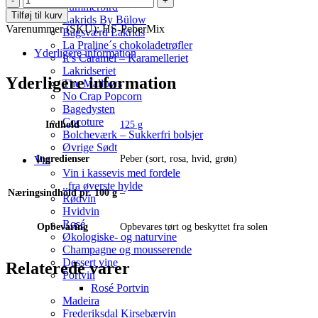
Summerbird
Skov
Tilføj til kurv
Lakrids By Bülow
-
Varenummer (SKU):
HS-PeberMix
Bagsværd Lakrids
Peber
La Praline´s chokoladetrøfler
mix
Yderligere information
It’s Caramel – Karamelleriet
antal
Lakridseriet
Yderligere information
The Mallows
No Crap Popcorn
Bagedysten
Cocoture
Indhold
125 g
Bolcheværk – Sukkerfri bolsjer
Øvrige Sødt
Ingredienser
Peber (sort, rosa, hvid, grøn)
Vin
Vin i kassevis med fordele
..fra øverste hylde
Næringsindhold pr. 100 g
–
Rødvin
Hvidvin
Rosé
Opbevaring
Opbevares tørt og beskyttet fra solen
Økologiske- og naturvine
Champagne og mousserende
Dessert vine
Relaterede varer
Portvin
Rosé Portvin
Madeira
Frederiksdal Kirsebærvin