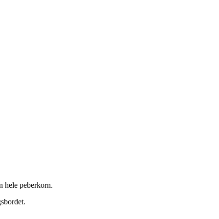
øn hele peberkorn.
gsbordet.