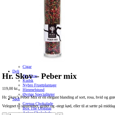
GlenAllachie Distillery
Macallan Distillery
Springbank & Glengyle Distillery
Skotsk whisky
Dansk whisky
Finsk Whisky
Irsk Whiskey
Japansk Whisky
Knaplund – Booze To The People
Cognac
Shots & Snaps
Likør & Tequila
Tonic & Mixer
Sirup
Cigar
Deli
Hr. Skov – Peber mix
Hr. Skov
Kudsk
Nybro Frugtplantage
119,00
kr.
Himmelstund
Øvrige Specialiteter
Hr. Skov’s Peber Mix er en elegant blanding af sort, rosa, hvid og gr
Sødt
Grenaa Chokolade
Velegnet til simreretter, grillet og -stegt kød, eller til at sætte på midda
Box The Original
Anker Chokolade
Hr.