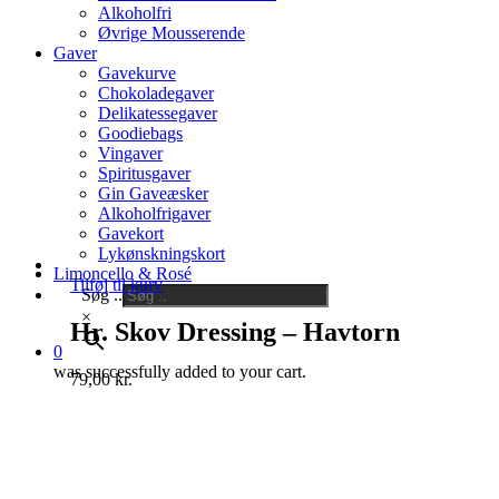
Alkoholfri
Øvrige Mousserende
Gaver
Gavekurve
Chokoladegaver
Delikatessegaver
Goodiebags
Vingaver
Spiritusgaver
Gin Gaveæsker
Alkoholfrigaver
Gavekort
Lykønskningskort
Limoncello & Rosé
Tilføj til kurv
Søg ..
×
Hr. Skov Dressing – Havtorn
0
was successfully added to your cart.
79,00
kr.