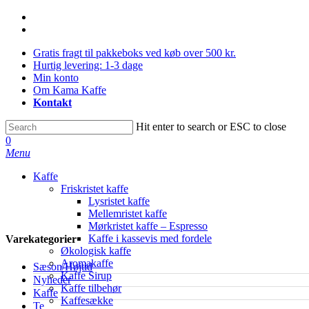
Skip
facebook
to
instagram
main
Gratis fragt til pakkeboks ved køb over 500 kr.
content
Hurtig levering: 1-3 dage
Min konto
Om Kama Kaffe
Kontakt
Hit enter to search or ESC to close
Close
0
Search
Menu
Kaffe
Friskristet kaffe
Lysristet kaffe
Mellemristet kaffe
Mørkristet kaffe – Espresso
Kaffe i kassevis med fordele
Varekategorier
Økologisk kaffe
Aromakaffe
Sæson/Højtid
Kaffe Sirup
Nyheder
Kaffe tilbehør
Kaffe
Kaffesække
Te